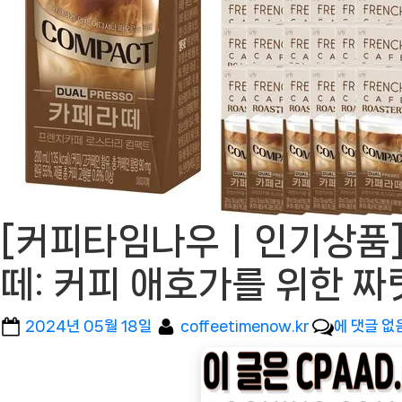
[커피타임나우ㅣ인기상품]
떼: 커피 애호가를 위한 짜
Posted
By
[커
2024년 05월 18일
coffeetimenow.kr
에 댓글 없
on
피
타
임