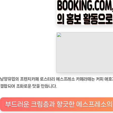
나
우
ㅣ
인
기
상
품]
남
양
유
업
남양유업의 프렌치카페 로스터리 에스프레소 카페라떼는 커피 애호가
의
결합되어 조화로운 맛을 만듭니다.
프
렌
부드러운 크림층과 향긋한 에스프레소의
치
카