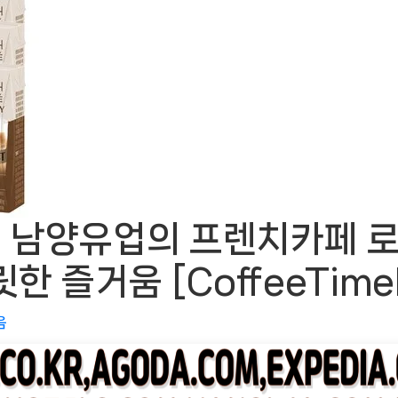
 남양유업의 프렌치카페 
릿한 즐거움 [CoffeeTi
음