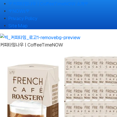
Skip
🌹커피타임나우ㅣCoffeeTimeNOW 소개🌹
to
🌹NOWs🌹
content
Privacy Policy
Site Map
커피타임나우ㅣCoffeeTimeNOW