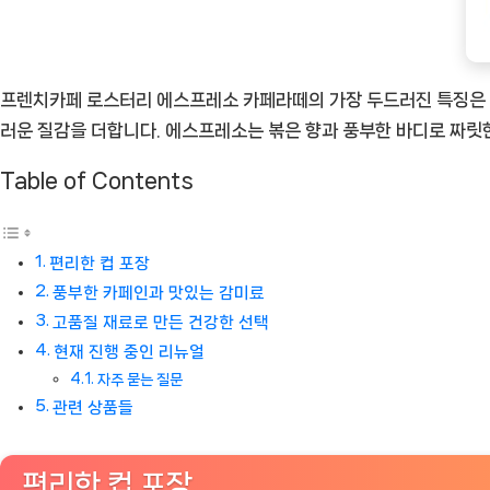
애
호
가
프렌치카페 로스터리 에스프레소 카페라떼의 가장 두드러진 특징은 
를
러운 질감을 더합니다. 에스프레소는 볶은 향과 풍부한 바디로 짜릿
위
Table of Contents
한
짜
릿
편리한 컵 포장
한
풍부한 카페인과 맛있는 감미료
즐
고품질 재료로 만든 건강한 선택
거
현재 진행 중인 리뉴얼
움
자주 묻는 질문
[Coffee
관련 상품들
ㅣ
추
편리한 컵 포장
천