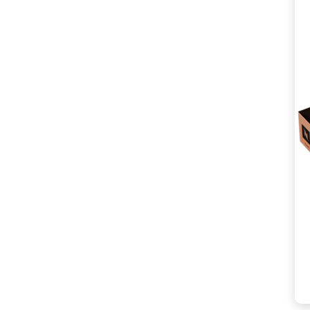
인
세
계:
베
스
트
5
종
캡
슐
세
트
로
즐
기
는