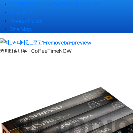
Skip
🌹커피타임나우ㅣCoffeeTimeNOW 소개🌹
to
🌹NOWs🌹
content
Privacy Policy
Site Map
커피타임나우ㅣCoffeeTimeNOW