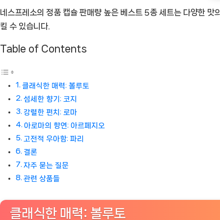
네스프레소의 정품 캡슐 판매량 높은 베스트 5종 세트는 다양한 맛의
커
킬 수 있습니다.
피
의
Table of Contents
향
연
[Coffee
클래식한 매력: 볼루토
ㅣ
섬세한 향기: 코지
추
강렬한 펀치: 로마
천
아로마의 향연: 아르페지오
상
고전적 우아함: 파리
품]
결론
자주 묻는 질문
관련 상품들
클래식한 매력: 볼루토