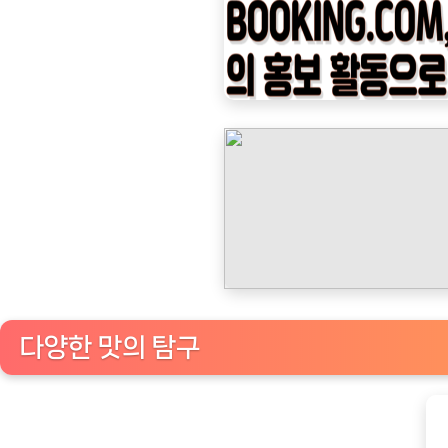
나
우
ㅣ
인
기
상
품]
네
스
프
레
소
다양한 맛의 탐구
의
매
력
적