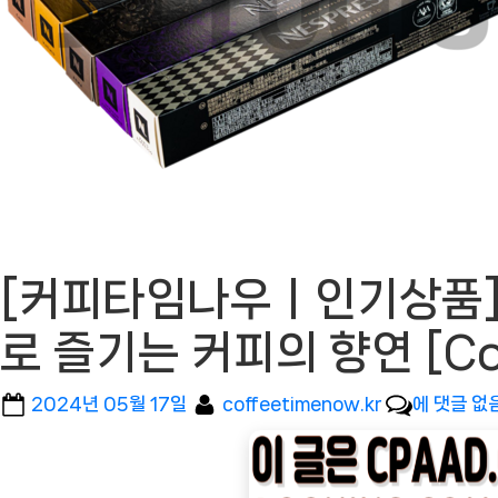
[커피타임나우ㅣ인기상품] 
로 즐기는 커피의 향연 [C
Posted
By
[커
2024년 05월 17일
coffeetimenow.kr
에 댓글 없
on
피
타
임