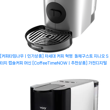
[커피타임나우ㅣ인기상품] 차세대 커피 혁명: 돌체구스토 지니오 S
터치 캡슐커피 머신 [CoffeeTimeNOWㅣ추천상품]
가전디지털