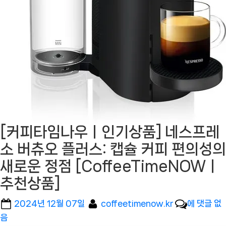
[커피타임나우ㅣ인기상품] 네스프레
소 버츄오 플러스: 캡슐 커피 편의성의
새로운 정점 [CoffeeTimeNOWㅣ
추천상품]
Posted
By
[커
2024년 12월 07일
coffeetimenow.kr
에 댓글 없
on
피
음