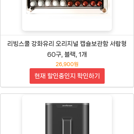
리빙스쿨 강화유리 오리지널 캡슐보관함 서랍형
60구, 블랙, 1개
26,900원
현재 할인중인지 확인하기