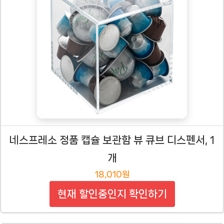
네스프레소 정품 캡슐 보관함 뷰 큐브 디스펜서, 1
개
18,010원
현재 할인중인지 확인하기