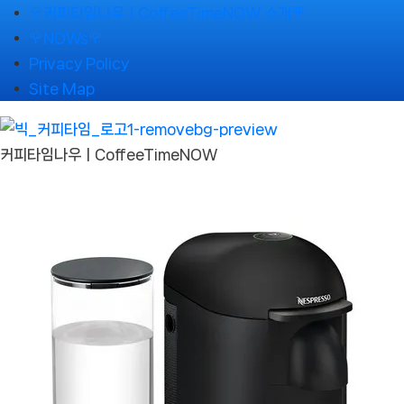
Skip
🌹커피타임나우ㅣCoffeeTimeNOW 소개🌹
to
🌹NOWs🌹
content
Privacy Policy
Site Map
커피타임나우ㅣCoffeeTimeNOW