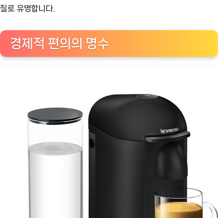
오
질로 유명합니다.
플
러
경제적 편의의 명수
스:
캡
슐
커
피
편
의
성
의
새
로
운
정