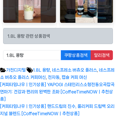
1.8L 용량 관련 상품검색
쿠팡상품검색
알리검색
Tags:
가전디지털
1.8L 용량
,
네스프레소 버츄오 플러스
,
네스프레
소 버츄오 플러스 커피머신
,
전자동
,
캡슐 커피 머신
글
Previous
[커피타임나우ㅣ인기상품] YAPOGI 스테인리스소형전동오곡잡곡
탐
Post:
연마기: 건강과 편리의 완벽한 조화 [CoffeeTimeNOWㅣ추천상
색
품]
Next
[커피타임나우ㅣ인기상품] 핸드드립의 진수, 룰리커피 드립백 오리
Post:
지널 블렌드 [CoffeeTimeNOWㅣ추천상품]