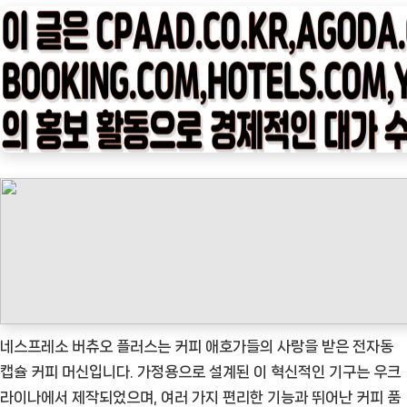
타
임
나
우
ㅣ
인
기
상
품]
네
스
프
레
소
네스프레소 버츄오 플러스는 커피 애호가들의 사랑을 받은 전자동
버
캡슐 커피 머신입니다. 가정용으로 설계된 이 혁신적인 기구는 우크
츄
라이나에서 제작되었으며, 여러 가지 편리한 기능과 뛰어난 커피 품