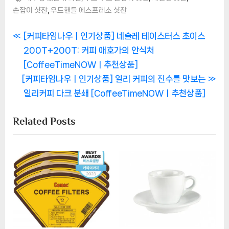
,
손잡이 샷잔
우드핸들 에스프레소 샷잔
글
P
[커피타임나우ㅣ인기상품] 네슬레 테이스터스 초이스
r
200T+200T: 커피 애호가의 안식처
탐
e
[CoffeeTimeNOWㅣ추천상품]
색
N
v
[커피타임나우ㅣ인기상품] 일리 커피의 진수를 맛보는
e
i
일리커피 다크 분쇄 [CoffeeTimeNOWㅣ추천상품]
x
o
Related Posts
t
u
P
s
o
P
s
o
t
s
:
t
: