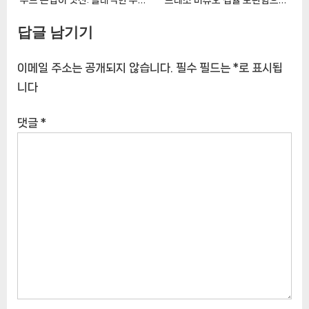
함과 현대적인 기능성의 완벽한
커피 캡슐 정리하기
답글 남기기
조화 [CoffeeTimeNOWㅣ추
[CoffeeTimeNOWㅣ추천상
천상품]
품]
이메일 주소는 공개되지 않습니다.
필수 필드는
*
로 표시됩
니다
댓글
*