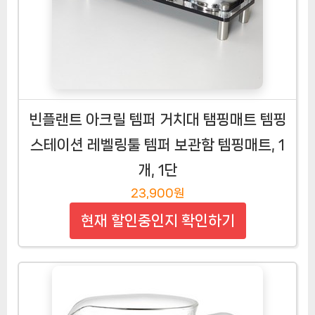
빈플랜트 아크릴 템퍼 거치대 탬핑매트 템핑
스테이션 레벨링툴 템퍼 보관함 템핑매트, 1
개, 1단
23,900원
현재 할인중인지 확인하기