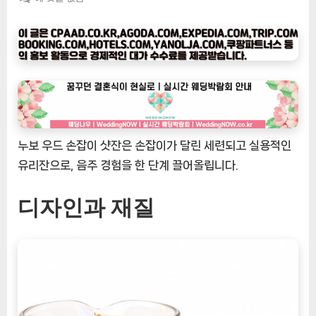
피
타
임
나
우
ㅣ
인
기
누보 우드 손잡이 샷잔은 손잡이가 달린 세련되고 실용적인
상
유리잔으로, 음주 경험을 한 단계 끌어올립니다.
품]
누
보
디자인과 재질
우
드
손
잡
이
샷