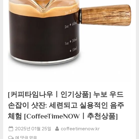
[커피타임나우ㅣ인기상품] 누보 우드
손잡이 샷잔: 세련되고 실용적인 음주
체험 [CoffeeTimeNOWㅣ추천상품]
Posted
By
2025년 01월 25일
coffeetimenow.kr
on
[커
에 댓글 없음