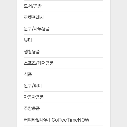
도서/음반
로켓프레시
문구/사무용품
뷰티
생활용품
스포츠/레저용품
식품
완구/취미
자동차용품
주방용품
커피타임나우ㅣCoffeeTimeNOW