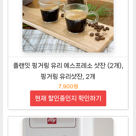
플랜잇 핑거링 유리 에스프레소 샷잔 (2개),
핑거링 유리샷잔, 2개
7,900원
현재 할인중인지 확인하기