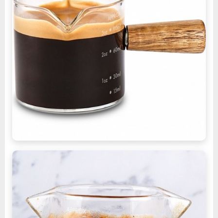
잔:
세
련
되
고
실
용
적
인
음
주
체
험
[CoffeeTimeNOW
ㅣ
추
천
상
품]