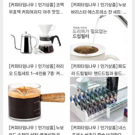
[커피타임나우ㅣ인기상품] 코맥
[커피타임나우ㅣ인기상품] 누보
무표맥 커피여과지: 아주 맛있는
바리스타 에스프레소 잔 세트: 커
커피를 위한 필수품
피 애호가를 위한 세련되고 기능
[CoffeeTimeNOWㅣ추천상
적인 선택 [CoffeeTimeNOW
품]
ㅣ추천상품]
[커피타임나우ㅣ인기상품] 하리
[커피타임나우ㅣ인기상품] 페도
오 드립세트 1~4인용 7종: 커피
라 드립필터: 핸드드립과 융드립
애호가를 위한 완벽한 세트
의 조화 [CoffeeTimeNOWㅣ
[CoffeeTimeNOWㅣ추천상
추천상품]
품]
[커피타임나우ㅣ인기상품] 누보
[커피타임나우ㅣ인기상품] 네스
우드 손잡이 샷잔: 클래식한 우아
프레소 버츄오 캡슐 보관함으로