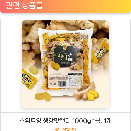
관련 상품들
스위트영 생강맛캔디 1000g 1봉, 1개
10,350원