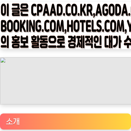
타
임
나
우
ㅣ
인
기
상
품]
대
용
량
사
탕
의
소개
최