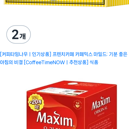
[커피타임나우ㅣ인기상품] 프렌치카페 카페믹스 마일드: 기분 좋은
아침의 비결 [CoffeeTimeNOWㅣ추천상품]
식품