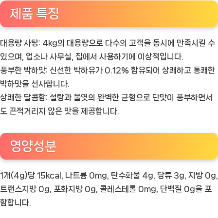
제품 특징
대용량 사탕:
4kg의 대용량으로 다수의 고객을 동시에 만족시킬 수
있으며, 업소나 사무실, 집에서 사용하기에 이상적입니다.
풍부한 박하맛:
신선한 박하유가 0.12% 함유되어 상쾌하고 통쾌한
박하맛을 선사합니다.
상쾌한 달콤함:
설탕과 물엿의 완벽한 균형으로 단맛이 풍부하면서
도 끈적거리지 않은 맛을 제공합니다.
영양성분
1개(4g)당
15kcal
,
나트륨 0mg
,
탄수화물 4g
,
당류 3g
,
지방 0g
,
트랜스지방 0g
,
포화지방 0g
,
콜레스테롤 0mg
,
단백질 0g
을 포
함합니다.