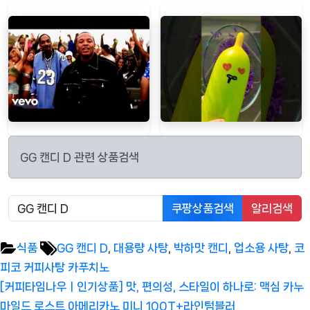
GG 캔디 D 관련 상품검색
쿠팡상품검색
알리검색
Tags:
식품
GG 캔디 D
,
대용량 사탕
,
박하맛 캔디
,
업소용 사탕
,
코
피코 커피사탕 카푸치노
글
Previous
[커피타임나우ㅣ인기상품] 맛, 편의성, 스타일이 하나로: 맥심 카누
탐
Post:
마일드 로스트 아메리카노 미니 100T+라인텀블러