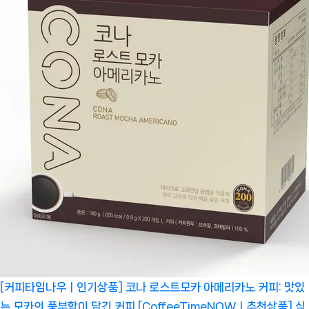
[커피타임나우ㅣ인기상품] 코나 로스트모카 아메리카노 커피: 맛있
는 모카의 풍부함이 담긴 커피 [CoffeeTimeNOWㅣ추천상품]
식