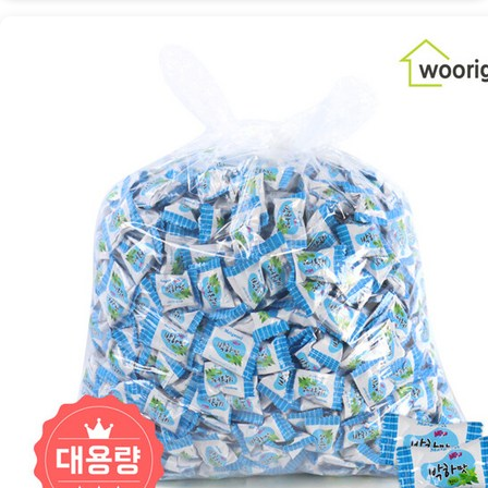
고
봉,
GG
박
하
맛
캔
디
D
로
달
콤
함
을
즐
겨