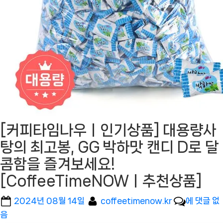
[커피타임나우ㅣ인기상품] 대용량사
탕의 최고봉, GG 박하맛 캔디 D로 달
콤함을 즐겨보세요!
[CoffeeTimeNOWㅣ추천상품]
Posted
By
[커
2024년 08월 14일
coffeetimenow.kr
에 댓글 없
on
피
음