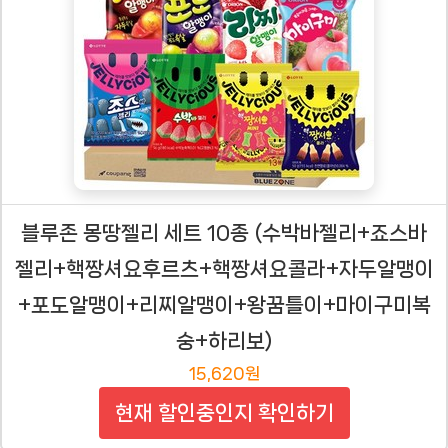
블루존 몽땅젤리 세트 10종 (수박바젤리+죠스바
젤리+핵짱셔요후르츠+핵짱셔요콜라+자두알맹이
+포도알맹이+리찌알맹이+왕꿈틀이+마이구미복
숭+하리보)
15,620원
현재 할인중인지 확인하기