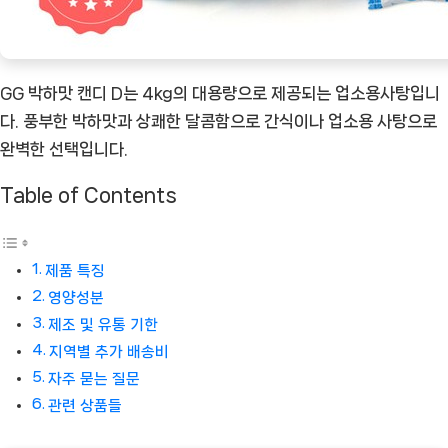
보
세
요!
GG 박하맛 캔디 D는 4kg의 대용량으로 제공되는 업소용사탕입니
[Coffee
다. 풍부한 박하맛과 상쾌한 달콤함으로 간식이나 업소용 사탕으로
ㅣ
완벽한 선택입니다.
추
천
Table of Contents
상
품]
제품 특징
영양성분
제조 및 유통 기한
지역별 추가 배송비
자주 묻는 질문
관련 상품들