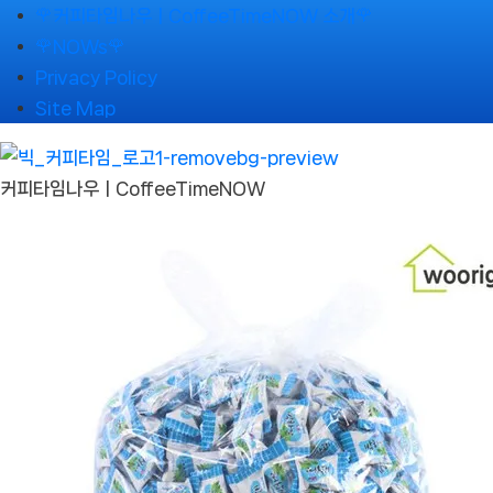
Skip
🌹커피타임나우ㅣCoffeeTimeNOW 소개🌹
to
🌹NOWs🌹
content
Privacy Policy
Site Map
커피타임나우ㅣCoffeeTimeNOW