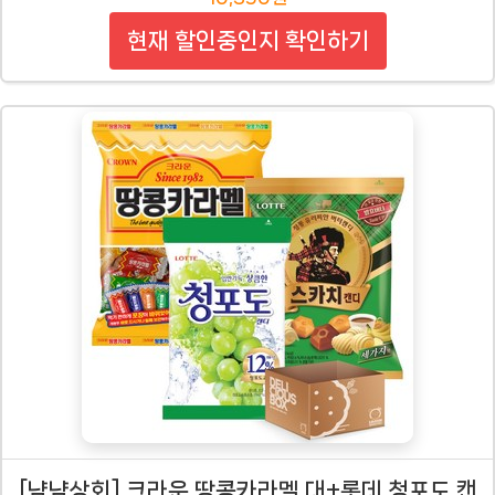
현재 할인중인지 확인하기
[냠냠상회] 크라운 땅콩카라멜 대+롯데 청포도 캔