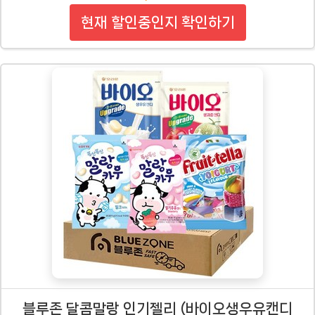
현재 할인중인지 확인하기
블루존 달콤말랑 인기젤리 (바이오생우유캔디