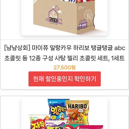
[냠냠상회] 마이쮸 말랑카우 하리보 탱글탱글 abc
초콜릿 등 12종 구성 사탕 젤리 초콜릿 세트, 1세트
27,500원
현재 할인중인지 확인하기