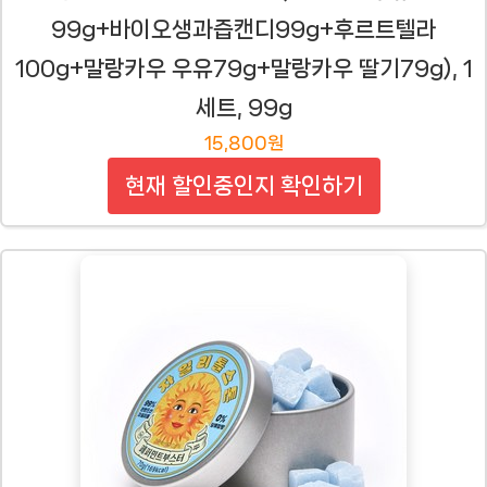
99g+바이오생과즙캔디99g+후르트텔라
100g+말랑카우 우유79g+말랑카우 딸기79g), 1
세트, 99g
15,800원
현재 할인중인지 확인하기