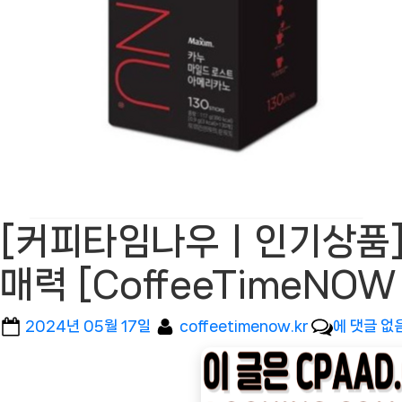
[커피타임나우ㅣ인기상품] 
매력 [CoffeeTimeN
Posted
By
[커
2024년 05월 17일
coffeetimenow.kr
에 댓글 없
on
피
타
임