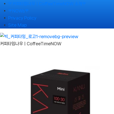
Skip
🌹커피타임나우ㅣCoffeeTimeNOW 소개🌹
to
🌹NOWs🌹
content
Privacy Policy
Site Map
커피타임나우ㅣCoffeeTimeNOW