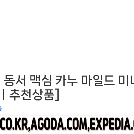
동서 맥심 카누 마일드 미
OWㅣ추천상품]
음