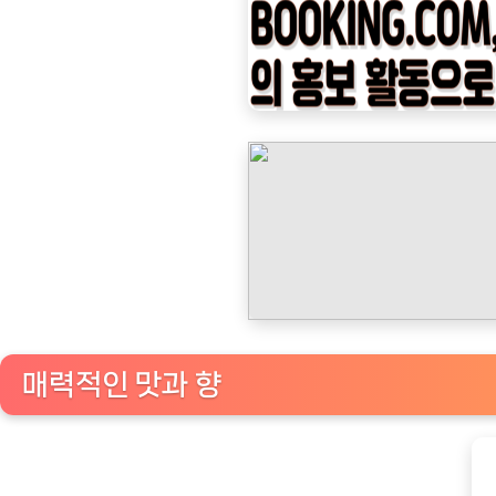
나
우
ㅣ
인
기
상
품]
동
서
맥
심
카
매력적인 맛과 향
누
마
일
드