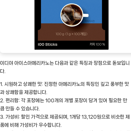
노
[Coffee
ㅣ
추
천
상
품]
이디야 아이스아메리카노는 다음과 같은 특징과 장점으로 돋보입니
다.
1. 시원하고 상쾌한 맛:
진정한 아메리카노의 특징인 깊고 풍부한 맛
과 상쾌함을 제공합니다.
2. 편리함:
각 포장에는 100개의 개별 포장이 담겨 있어 필요한 만
큼 만들 수 있습니다.
3. 가성비:
할인 가격으로 제공되며, 1개당 13,120원으로 비슷한 제
품에 비해 가성비가 우수합니다.