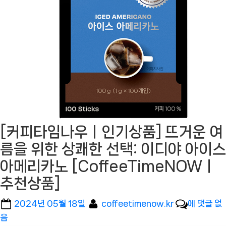
[커피타임나우ㅣ인기상품] 뜨거운 여
름을 위한 상쾌한 선택: 이디야 아이스
아메리카노 [CoffeeTimeNOWㅣ
추천상품]
Posted
By
[커
2024년 05월 18일
coffeetimenow.kr
에 댓글 없
on
피
음