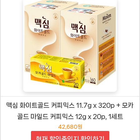
맥심 화이트골드 커피믹스 11.7g x 320p + 모카
골드 마일드 커피믹스 12g x 20p, 1세트
42,680원
현재 할인중인지 확인하기