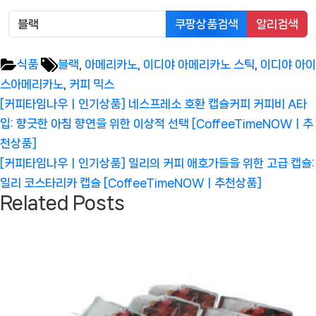
쿠팡상품검색
알리검색
Tags:
식품
블랙
,
아메리카노
,
이디야 아메리카노 스틱
,
이디야 아이
스아메리카노
,
커피 믹스
글
Previous
[커피타임나우ㅣ인기상품] 네스프레소 호환 캡슐커피 커피비 A타
탐
Post:
입: 향긋한 아침 향연을 위한 이상적 선택 [CoffeeTimeNOWㅣ추
색
천상품]
Next
[커피타임나우ㅣ인기상품] 일리의 커피 애호가들을 위한 고급 캡슐:
Post:
일리 코스타리카 캡슐 [CoffeeTimeNOWㅣ추천상품]
Related Posts