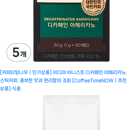
[커피타임나우ㅣ인기상품] 이디야 비니스트 디카페인 아메리카노
스틱커피: 풍부한 맛과 편리함의 조화 [CoffeeTimeNOWㅣ추천
상품]
식품