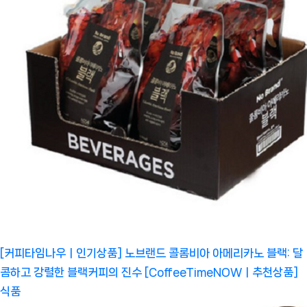
[커피타임나우ㅣ인기상품] 노브랜드 콜롬비아 아메리카노 블랙: 달
콤하고 강렬한 블랙커피의 진수 [CoffeeTimeNOWㅣ추천상품]
식품