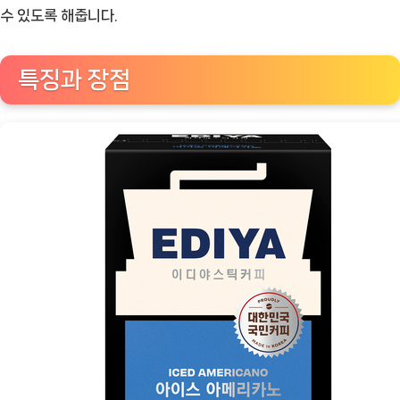
한
수 있도록 해줍니다.
상
쾌
특징과 장점
한
선
택:
이
디
야
아
이
스
아
메
리
카