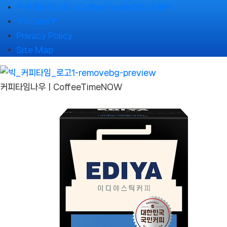
Skip
🌹커피타임나우ㅣCoffeeTimeNOW 소개🌹
to
🌹NOWs🌹
content
Privacy Policy
Site Map
커피타임나우ㅣCoffeeTimeNOW