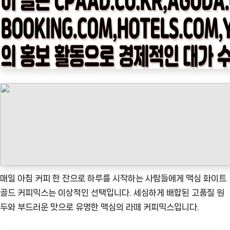
임
나
우
ㅣ
인
기
상
품]
맥
심
화
이
트
매일 아침 커피 한 잔으로 하루를 시작하는 사람들에게 맥심 화이트
골
골드 커피믹스는 이상적인 선택입니다. 세심하게 배합된 고품질 원
드,
두와 부드러운 맛으로 유명한 맥심의 라떼 커피믹스입니다.
커