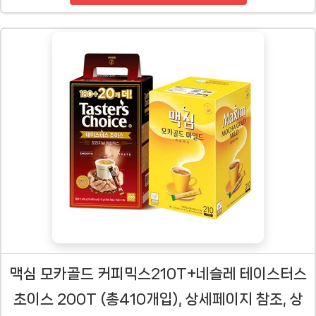
맥심 모카골드 커피믹스210T+네슬레 테이스터스
초이스 200T (총410개입), 상세페이지 참조, 상