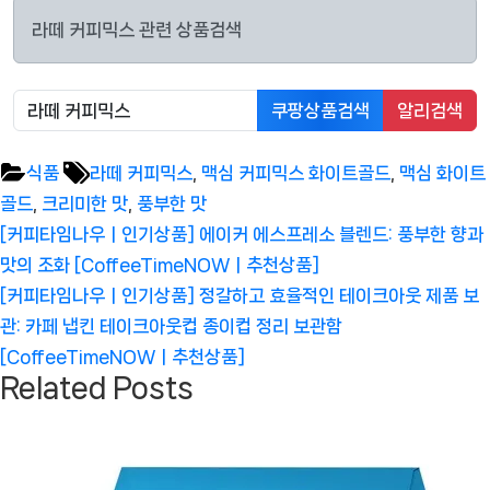
라떼 커피믹스 관련 상품검색
쿠팡상품검색
알리검색
Tags:
식품
라떼 커피믹스
,
맥심 커피믹스 화이트골드
,
맥심 화이트
골드
,
크리미한 맛
,
풍부한 맛
글
Previous
[커피타임나우ㅣ인기상품] 에이커 에스프레소 블렌드: 풍부한 향과
탐
Post:
맛의 조화 [CoffeeTimeNOWㅣ추천상품]
색
Next
[커피타임나우ㅣ인기상품] 정갈하고 효율적인 테이크아웃 제품 보
Post:
관: 카페 냅킨 테이크아웃컵 종이컵 정리 보관함
[CoffeeTimeNOWㅣ추천상품]
Related Posts