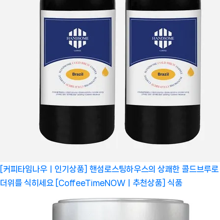
[커피타임나우ㅣ인기상품] 핸섬로스팅하우스의 상쾌한 콜드브루로
더위를 식히세요 [CoffeeTimeNOWㅣ추천상품]
식품