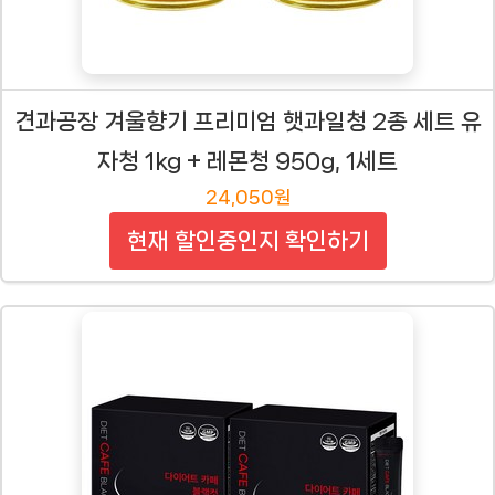
견과공장 겨울향기 프리미엄 햇과일청 2종 세트 유
자청 1kg + 레몬청 950g, 1세트
24,050원
현재 할인중인지 확인하기