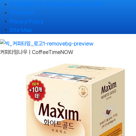
Skip
🌹커피타임나우ㅣCoffeeTimeNOW 소개🌹
to
🌹NOWs🌹
content
Privacy Policy
Site Map
커피타임나우ㅣCoffeeTimeNOW