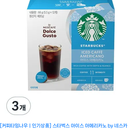
[커피타임나우ㅣ인기상품] 스타벅스 아이스 아메리카노 by 네스카