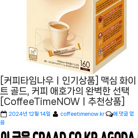
[커피타임나우ㅣ인기상품] 맥심 화이
트 골드, 커피 애호가의 완벽한 선택
[CoffeeTimeNOWㅣ추천상품]
Posted
By
[커
2024년 12월 14일
coffeetimenow.kr
에 댓글 없
on
피
음
타