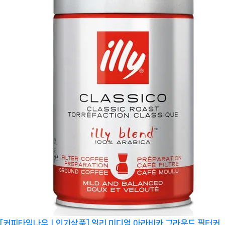
[커피타임나우ㅣ인기상품] 일리 미디엄 아라비카 그라운드 필터커