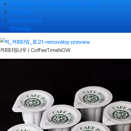
Skip
🌹커피타임나우ㅣCoffeeTimeNOW 소개🌹
to
🌹NOWs🌹
content
Privacy Policy
Site Map
커피타임나우ㅣCoffeeTimeNOW