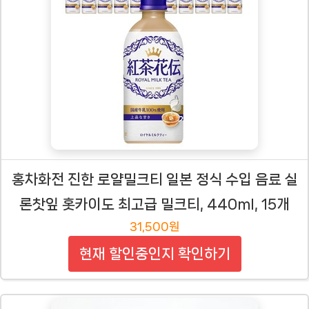
홍차화전 진한 로얄밀크티 일본 정식 수입 음료 실
론찻잎 홋카이도 최고급 밀크티, 440ml, 15개
31,500원
현재 할인중인지 확인하기