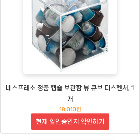
네스프레소 정품 캡슐 보관함 뷰 큐브 디스펜서, 1
개
18,010원
현재 할인중인지 확인하기