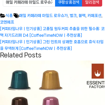
쿠팡상품검색
알리검색
Tags:
식품
매일 카페라떼 마일드 로우슈가
,
벌크
,
블랙
,
카페포션
,
코엔에프
글
Previous
[커피타임나우ㅣ인기상품] 고품질 원두커피 추출을 위한 필수품: 코
탐
Post:
맥 자기드리퍼 D4 [CoffeeTimeNOWㅣ추천상품]
색
Next
[커피타임나우ㅣ인기상품] 그린 민트의 상쾌한 호흡으로 휴식 타임
Post:
을 무색하게 [CoffeeTimeNOWㅣ추천상품]
Related Posts