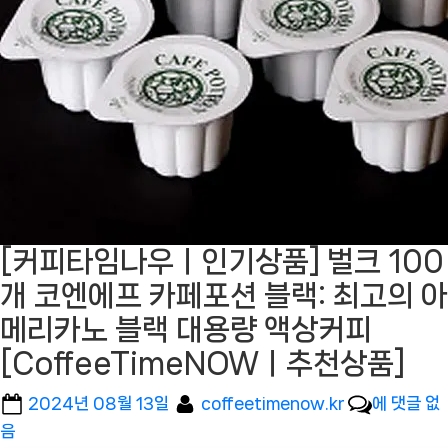
[커피타임나우ㅣ인기상품] 벌크 100
개 코엔에프 카페포션 블랙: 최고의 아
메리카노 블랙 대용량 액상커피
[CoffeeTimeNOWㅣ추천상품]
Posted
By
[커
2024년 08월 13일
coffeetimenow.kr
에 댓글 없
on
피
음