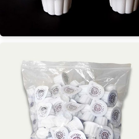
랙
대
용
량
액
상
커
피
[Coffee
ㅣ
추
천
상
품]