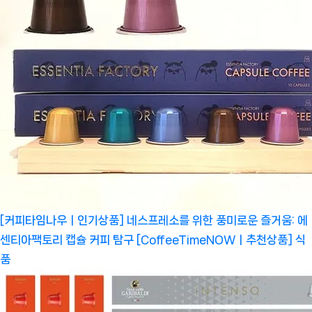
[커피타임나우ㅣ인기상품] 네스프레소를 위한 풍미로운 즐거움: 에
센티아팩토리 캡슐 커피 탐구 [CoffeeTimeNOWㅣ추천상품]
식
품