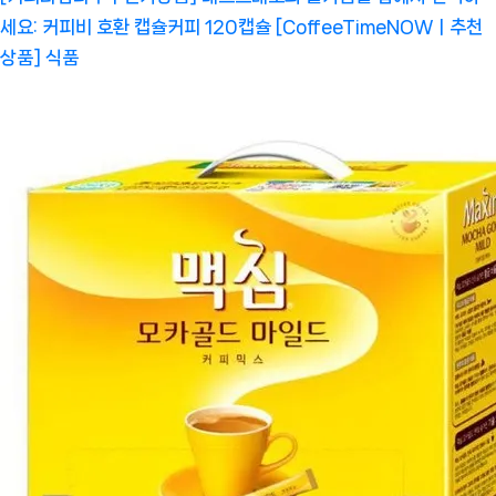
세요: 커피비 호환 캡슐커피 120캡슐 [CoffeeTimeNOWㅣ추천
상품]
식품