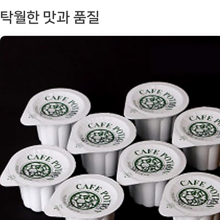
프
탁월한 맛과 품질
카
페
포
션
블
랙:
최
고
의
아
메
리
카
노
블