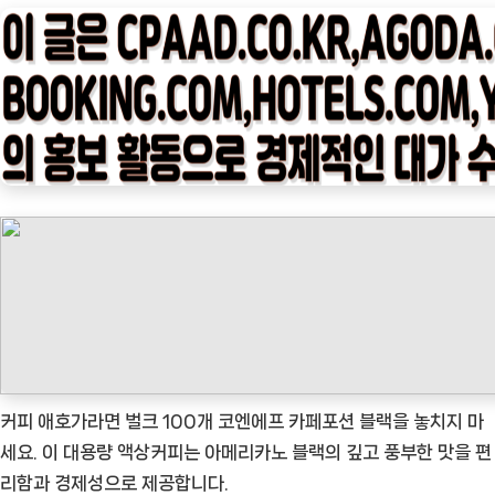
타
임
나
우
ㅣ
인
기
상
품]
벌
크
100
개
코
커피 애호가라면 벌크 100개 코엔에프 카페포션 블랙을 놓치지 마
엔
세요. 이 대용량 액상커피는 아메리카노 블랙의 깊고 풍부한 맛을 편
에
리함과 경제성으로 제공합니다.