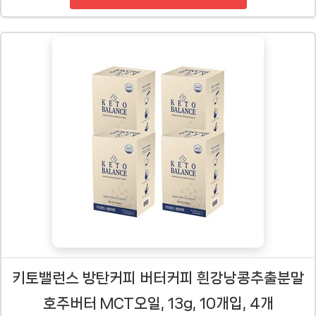
키토밸런스 방탄커피 버터커피 흰강낭콩추출분말
호주버터 MCT오일, 13g, 10개입, 4개