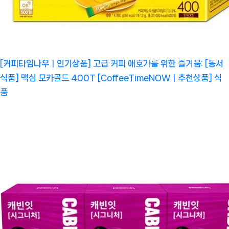
[커피타임나우ㅣ인기상품] 고급 커피 애호가를 위한 즐거움: [동서
식품] 맥심 모카골드 400T [CoffeeTimeNOWㅣ추천상품]
식
품