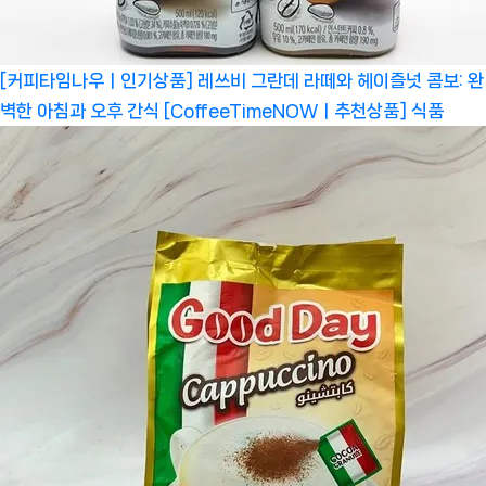
[커피타임나우ㅣ인기상품] 레쓰비 그란데 라떼와 헤이즐넛 콤보: 완
벽한 아침과 오후 간식 [CoffeeTimeNOWㅣ추천상품]
식품