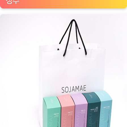
정수
브
루
선
물
5
종
세
트:
커
피
애
호
가
를
위
한