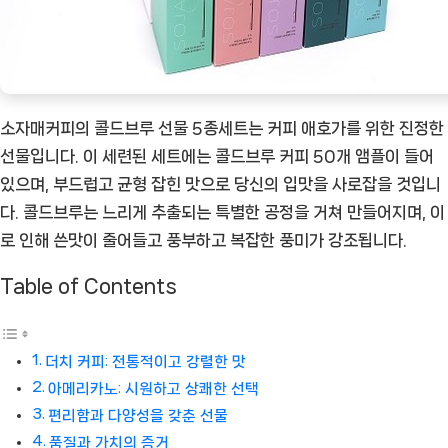
궁
극
적
인
선
소자매커피의 콜드브루 선물 5종세트는 커피 애호가를 위한 진정한
물
선물입니다. 이 세련된 세트에는 콜드브루 커피 50개 앰플이 들어
[CoffeeT
있으며, 부드럽고 균형 잡힌 맛으로 당신의 입맛을 사로잡을 것입니
ㅣ
다. 콜드브루는 느리게 추출되는 특별한 공정을 거쳐 만들어지며, 이
추
로 인해 쓴맛이 줄어들고 풍부하고 복잡한 풍미가 강조됩니다.
천
Table of Contents
상
품]
더치 커피: 전통적이고 강렬한 맛
아메리카노: 시원하고 상쾌한 선택
편리함과 다양성을 갖춘 선물
품질과 가치의 증거