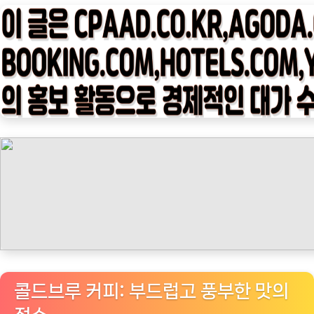
타
임
나
우
ㅣ
인
기
상
품]
소
자
매
커
피
콜
콜드브루 커피: 부드럽고 풍부한 맛의
드