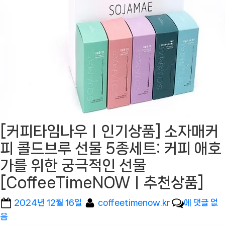
[커피타임나우ㅣ인기상품] 소자매커
피 콜드브루 선물 5종세트: 커피 애호
가를 위한 궁극적인 선물
[CoffeeTimeNOWㅣ추천상품]
Posted
By
[커
2024년 12월 16일
coffeetimenow.kr
에 댓글 없
on
피
음