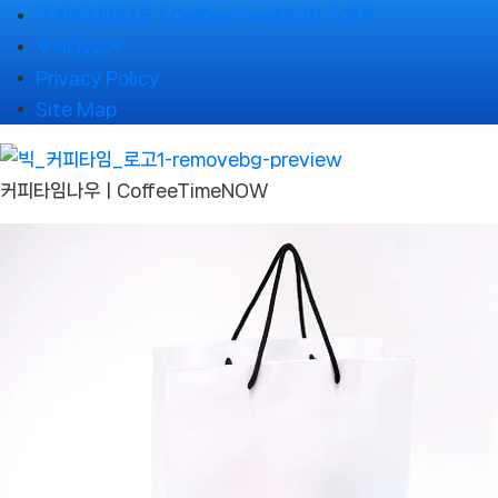
Skip
🌹커피타임나우ㅣCoffeeTimeNOW 소개🌹
to
🌹NOWs🌹
content
Privacy Policy
Site Map
커피타임나우ㅣCoffeeTimeNOW