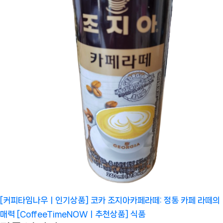
[커피타임나우ㅣ인기상품] 코카 조지아카페라떼: 정통 카페 라떼의
매력 [CoffeeTimeNOWㅣ추천상품]
식품