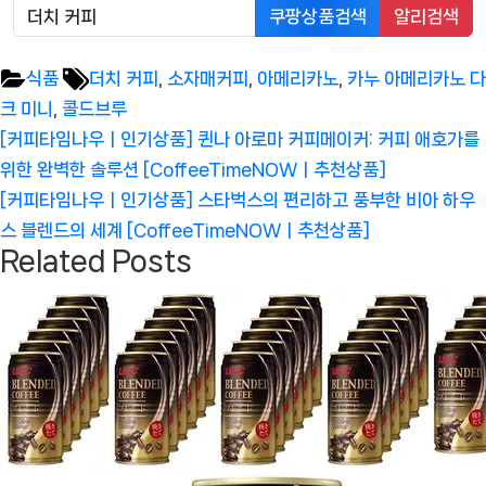
쿠팡상품검색
알리검색
Tags:
식품
더치 커피
,
소자매커피
,
아메리카노
,
카누 아메리카노 다
크 미니
,
콜드브루
글
Previous
[커피타임나우ㅣ인기상품] 퀸나 아로마 커피메이커: 커피 애호가를
탐
Post:
위한 완벽한 솔루션 [CoffeeTimeNOWㅣ추천상품]
색
Next
[커피타임나우ㅣ인기상품] 스타벅스의 편리하고 풍부한 비아 하우
Post:
스 블렌드의 세계 [CoffeeTimeNOWㅣ추천상품]
Related Posts