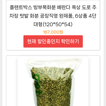
플랜트박스 방부목화분 베란다 옥상 도로 주
차장 텃밭 화분 공장직영 완제품, 6상품 4단
대형(120*50*54)
167,000원
현재 할인중인지 확인하기