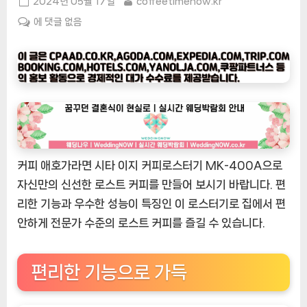
Posted
By
2024년 05월 17일
coffeetimenow.kr
on
[커
에 댓글 없음
피
타
임
나
우
ㅣ
인
기
커피 애호가라면 시타 이지 커피로스터기 MK-400A으로
상
자신만의 신선한 로스트 커피를 만들어 보시기 바랍니다. 편
품]
시
리한 기능과 우수한 성능이 특징인 이 로스터기로 집에서 편
타
안하게 전문가 수준의 로스트 커피를 즐길 수 있습니다.
이
지
커
편리한 기능으로 가득
피
로