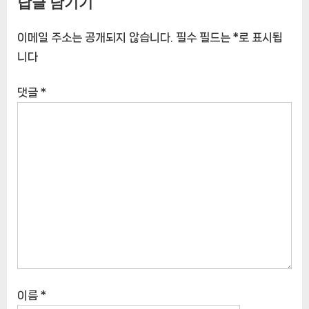
답글 남기기
프레소 캡슐커피 돌체구스토 어댑
[CoffeeTimeNOWㅣ추천상
터 세트 [CoffeeTimeNOWㅣ
품]
추천상품]
이메일 주소는 공개되지 않습니다.
필수 필드는
*
로 표시됩
니다
댓글
*
이름
*