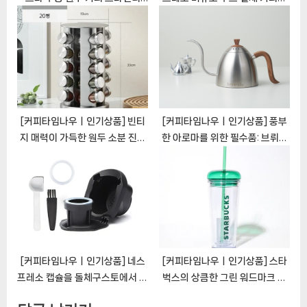
BM4: 진정한 커피 마니아를 위
슐 보관함: 편리함과 스타일의 완
한 최상의 선택
벽한 조화 [CoffeeTimeNOW
[CoffeeTimeNOWㅣ추천상
ㅣ추천상품]
품]
[커피타임나우ㅣ인기상품] 빈티
[커피타임나우ㅣ인기상품] 풍부
지 매력이 가득한 원두 소분 진공
한 아로마를 위한 필수품: 브뤼스
용기로 커피와 찻잎 보존 향상
타 아티산 스토브 탑케틀 – 커피
[CoffeeTimeNOWㅣ추천상
애호가의 이상적 선택
품]
[CoffeeTimeNOWㅣ추천상
품]
[커피타임나우ㅣ인기상품] 네스
[커피타임나우ㅣ인기상품] 스타
프레소 캡슐을 돌체구스토에서 즐
벅스의 상큼한 그린 워드마크 폼
기는 혁명적인 솔루션: 칼딘 네스
콜드컵으로 더위를 격퇴하세요!