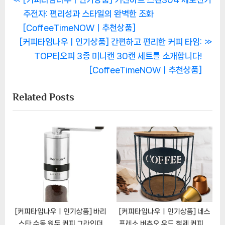
글
r
주전자: 편리성과 스타일의 완벽한 조화
탐
e
[CoffeeTimeNOWㅣ추천상품]
색
N
v
[커피타임나우ㅣ인기상품] 간편하고 편리한 커피 타임:
e
i
TOP티오피 3종 미니캔 30캔 세트를 소개합니다!
x
o
[CoffeeTimeNOWㅣ추천상품]
t
u
Related Posts
P
s
o
P
s
o
t
s
:
t
:
[커피타임나우ㅣ인기상품] 바리
[커피타임나우ㅣ인기상품] 네스
스타 수동 원두 커피 그라인더
프레소 버츄오 우드 철제 커피캡