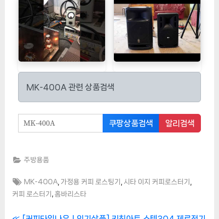
MK-400A 관련 상품검색
쿠팡상품검색
알리검색
주방용품
Tags:
,
,
,
MK-400A
가정용 커피 로스팅기
시타 이지 커피로스터기
,
커피 로스터기
홈바리스타
P
[커피타임나우ㅣ인기상품] 키친아트 스텐304 제로전기