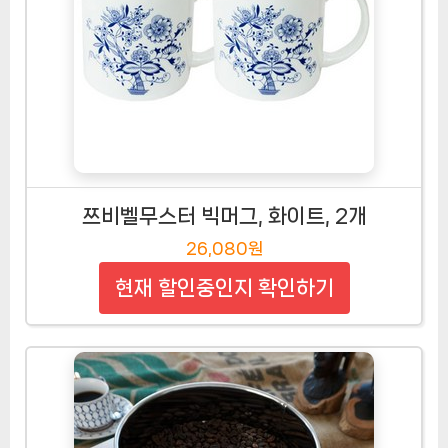
쯔비벨무스터 빅머그, 화이트, 2개
26,080원
현재 할인중인지 확인하기