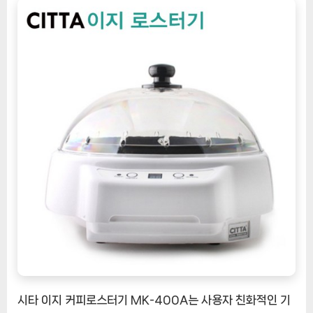
스
터
기
MK-
400A:
홈
바
리
스
타
를
위
한
향
긋
한
여
정
시타 이지 커피로스터기 MK-400A는 사용자 친화적인 기
[CoffeeTimeNOW