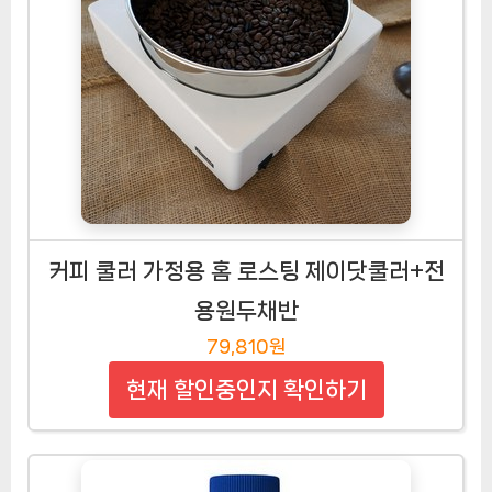
커피 쿨러 가정용 홈 로스팅 제이닷쿨러+전
용원두채반
79,810원
현재 할인중인지 확인하기