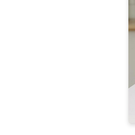
선
주
전
자
이
중
단
열
물
끓
이
는
전
기
포
터: