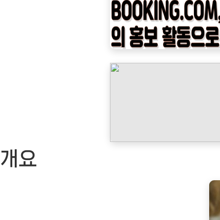
나
우
ㅣ
인
기
상
품]
신
일
커
피
개요
포
트
스
텐
무