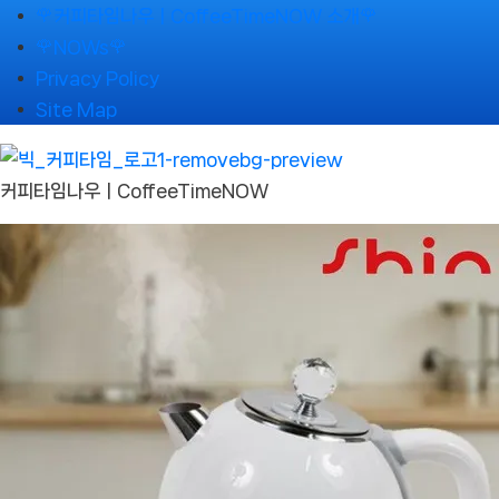
Skip
🌹커피타임나우ㅣCoffeeTimeNOW 소개🌹
to
🌹NOWs🌹
content
Privacy Policy
Site Map
커피타임나우ㅣCoffeeTimeNOW