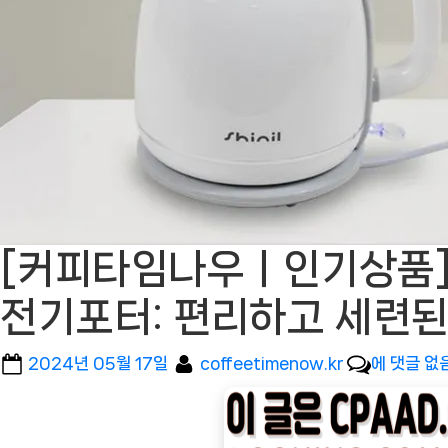
[커피타임나우ㅣ인기상품]
전기포터: 편리하고 세련된 
Posted
By
[커
2024년 05월 17일
coffeetimenow.kr
에 댓글 없
on
피
타
임