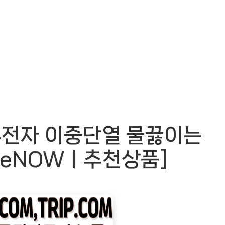
주전자 이중단열 물끓이는
imeNOWㅣ추천상품]