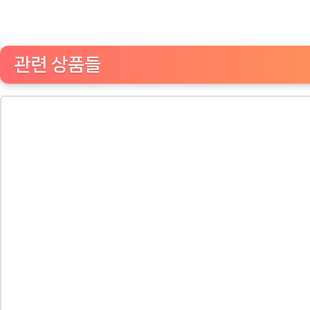
편
리
하
관련 상품들
고
세
련
된
가
정
필
수
품
[Coffee
ㅣ
추
천