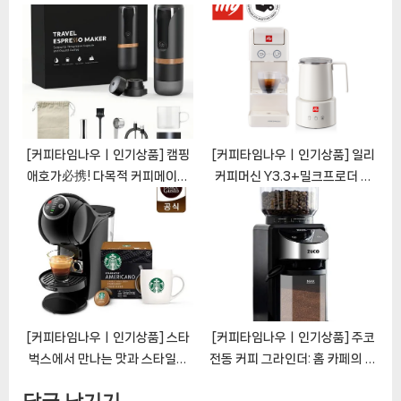
유리 포트 필터:
누리자 [CoffeeTimeNOWㅣ
HD7761/HD7762/HD7765/HD7766/HD7767/HD7768/HD7
추천상품]
[CoffeeTimeNOWㅣ추천상
품]
[커피타임나우ㅣ인기상품] 캠핑
[커피타임나우ㅣ인기상품] 일리
애호가必携! 다목적 커피메이커
커피머신 Y3.3+밀크프로더 세
의 비밀 [CoffeeTimeNOWㅣ
트: 가정에서 바리스타 품질의 커
추천상품]
피를 즐기세요
[CoffeeTimeNOWㅣ추천상
품]
[커피타임나우ㅣ인기상품] 스타
[커피타임나우ㅣ인기상품] 주코
벅스에서 만나는 맛과 스타일의
전동 커피 그라인더: 홈 카페의 필
결합: 돌체구스토 지니오 S 플러
수품 [CoffeeTimeNOWㅣ추