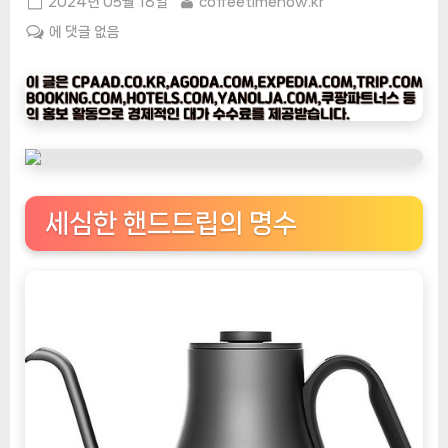
Posted
By
2024년 05월 18일
coffeetimenow.kr
on
[커
에 댓글 없음
피
타
임
나
우
ㅣ
인
세심한 핸드드립의 명수
기
상
품]
에
페
이
오
스
허
밍