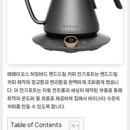
버
드
핸
드
드
립
커
피
전
기
에페이오스 허밍버드 핸드드립 커피 전기포트는 핸드드립
포
트:
커피 제작의 정교함과 편리함을 완벽하게 조화롭게 했습니
절
다. 이 전기포트는 자동 컨트롤과 세심히 제작된 부품을 통해
묘
최적의 온도와 물 흐름을 제공하여 집에서 바리스타 수준의
한
커피를 만들 수 있도록 합니다.
커
피
즐
Table of Contents
거