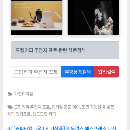
드립커피 주전자 포트 관련 상품검색
알리검색
쿠팡상품검색
가전디지털
Tags:
,
,
,
드립커피 주전자 포트
디지털 온도 제어
조절 가능한 물 흐름
,
커피 전기포트
핸드드립 커피
P
[커피타임나우ㅣ인기상품] 원두걸스 에스프레소 샷잔: