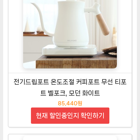
전기드립포트 온도조절 커피포트 무선 티포
트 벨포크, 모던 화이트
85,440원
현재 할인중인지 확인하기