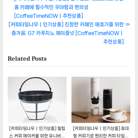
글
r
홈 카페에 필수적인 우아함과 편의성
탐
e
[CoffeeTimeNOWㅣ추천상품]
색
N
v
[커피타임나우ㅣ인기상품] 진정한 카페인 애호가를 위한
e
i
즐거움: G7 카푸치노 헤이즐넛 [CoffeeTimeNOWㅣ
x
o
추천상품]
t
u
Related Posts
P
s
o
P
s
o
t
s
:
t
:
[커피타임나우ㅣ인기상품] 필립
[커피타임나우ㅣ인기상품] 휴대
스 커피 메이커를 위한 유니버설
형 커피기로 편리한 커피 타임을