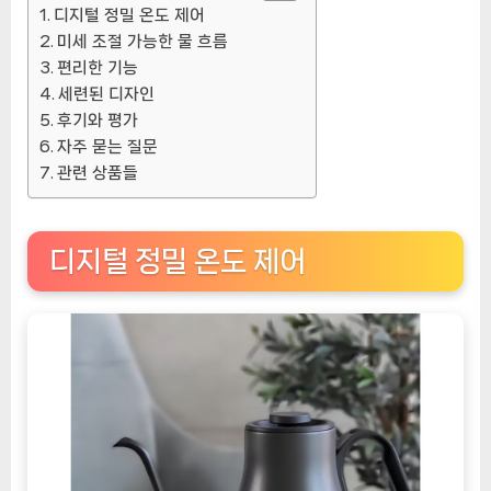
디지털 정밀 온도 제어
움
미세 조절 가능한 물 흐름
을
편리한 기능
위
세련된 디자인
한
후기와 평가
혁
자주 묻는 질문
신
관련 상품들
[CoffeeTimeNOW
ㅣ
추
디지털 정밀 온도 제어
천
상
품]