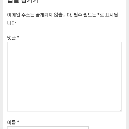
답글 남기기
스와 그레이 머그컵
천상품]
[CoffeeTimeNOWㅣ추천상
품]
이메일 주소는 공개되지 않습니다.
필수 필드는
*
로 표시됩
니다
댓글
*
이름
*