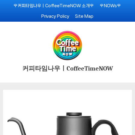
Skip
🌹커피타임나우ㅣCoffeeTimeNOW 소개🌹
🌹NOWs🌹
to
Privacy Policy
Site Map
content
커피타임나우ㅣCoffeeTimeNOW