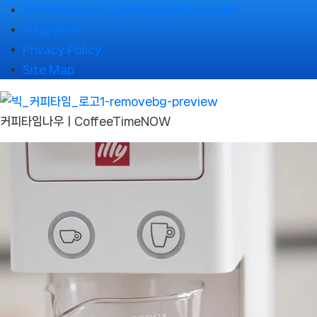
Skip
🌹커피타임나우ㅣCoffeeTimeNOW 소개🌹
to
🌹NOWs🌹
content
Privacy Policy
Site Map
커피타임나우ㅣCoffeeTimeNOW