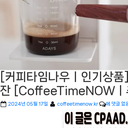
[커피타임나우ㅣ인기상품]
잔 [CoffeeTimeNOW
Posted
By
[커
2024년 05월 17일
coffeetimenow.kr
에 댓글 없
on
피
타
임