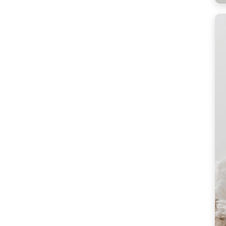
천
상
품]