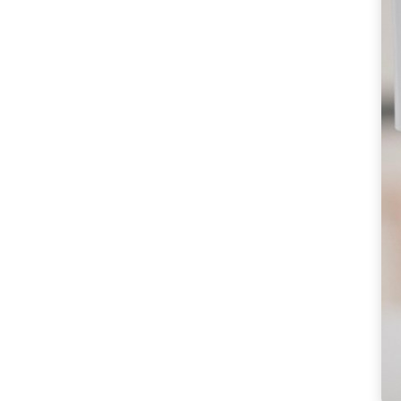
더
한
어
데
이
즈
에
스
프
레
소
샷
잔
[Coffee
ㅣ
추