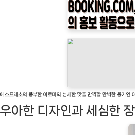
나
우
ㅣ
인
기
상
품]
우
드
핸
들
에스프레소의 풍부한 아로마와 섬세한 맛을 만끽할 완벽한 용기인 
로
우아한 디자인과 세심한 
우
아
함
을