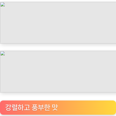
타
임
나
우
ㅣ
인
기
상
품]
일
리
네
스
프
레
강렬하고 풍부한 맛
소