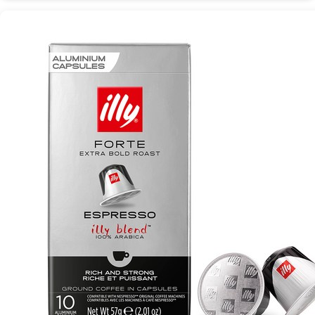
호
환
에
스
프
레
소
그
라
운
드
캡
슐:
향
긋
하