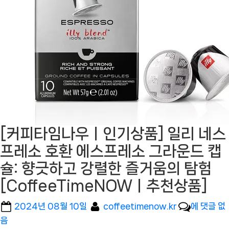
[커피타임나우ㅣ인기상품] 일리 네스
프레소 호환 에스프레소 그라운드 캡
슐: 향긋하고 강렬한 즐거움의 탐험
[CoffeeTimeNOWㅣ추천상품]
Posted
By
[커
2024년 08월 10일
coffeetimenow.kr
에 댓글 없
on
피
음