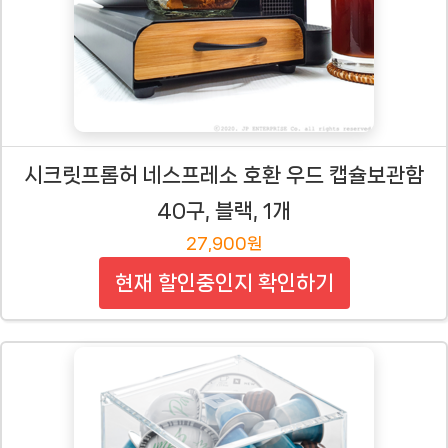
시크릿프롬허 네스프레소 호환 우드 캡슐보관함
40구, 블랙, 1개
27,900원
현재 할인중인지 확인하기