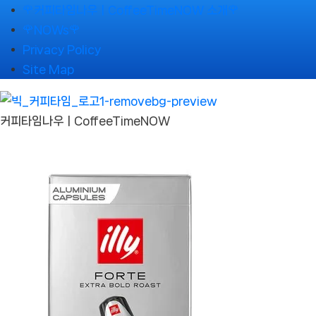
Skip
🌹커피타임나우ㅣCoffeeTimeNOW 소개🌹
to
🌹NOWs🌹
content
Privacy Policy
Site Map
커피타임나우ㅣCoffeeTimeNOW