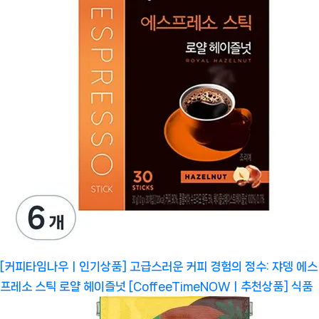
[커피타임나우ㅣ인기상품] 고급스러운 커피 경험의 정수: 쟈뎅 에스
프레소 스틱 로얄 헤이즐넛 [CoffeeTimeNOWㅣ추천상품]
식품