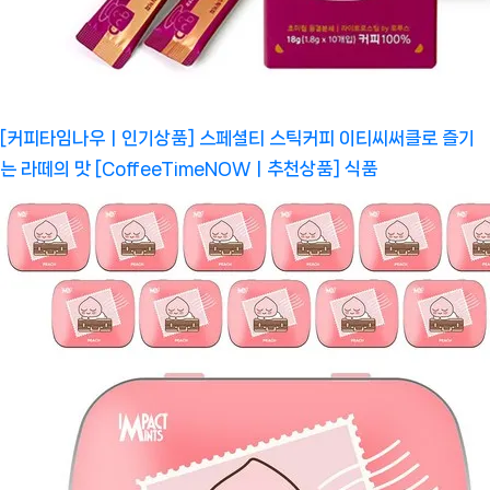
[커피타임나우ㅣ인기상품] 스페셜티 스틱커피 이티씨써클로 즐기
는 라떼의 맛 [CoffeeTimeNOWㅣ추천상품]
식품