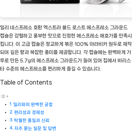
고
강
렬
일리 네스프레소 호환 엑스트라 볼드 로스트 에스프레소 그라운드
한
캡슐은 강렬하고 풍부한 맛으로 진정한 에스프레소 애호가를 만족시
즐
킵니다. 이 고급 캡슐은 정교하게 볶은 100% 아라비카 원두로 제작
거
되어 깊은 향과 복잡한 풍미를 제공합니다. 각 캡슐에는 완벽하게 가
움
루로 만든 5.7g의 에스프레소 그라운드가 들어 있어 집에서 바리스
의
타 수준의 에스프레소를 편리하게 즐길 수 있습니다.
탐
험
Table of Contents
[Coffee
ㅣ
추
일리와의 완벽한 궁합
천
편리성과 경제성
상
탁월한 품질과 신뢰
품]
자주 묻는 질문 및 답변