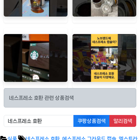
네스프레소 호환 관련 상품검색
쿠팡상품검색
알리검색
Tags:
식품
네스프레소 호환
,
에스프레소 그라운드 캡슐
,
엑스트라