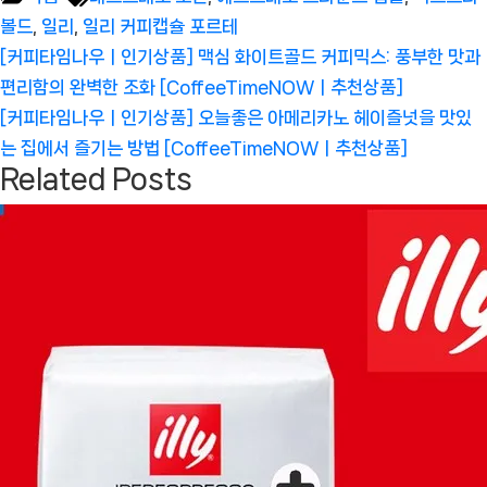
볼드
,
일리
,
일리 커피캡슐 포르테
글
Previous
[커피타임나우ㅣ인기상품] 맥심 화이트골드 커피믹스: 풍부한 맛과
탐
Post:
편리함의 완벽한 조화 [CoffeeTimeNOWㅣ추천상품]
색
Next
[커피타임나우ㅣ인기상품] 오늘좋은 아메리카노 헤이즐넛을 맛있
Post:
는 집에서 즐기는 방법 [CoffeeTimeNOWㅣ추천상품]
Related Posts