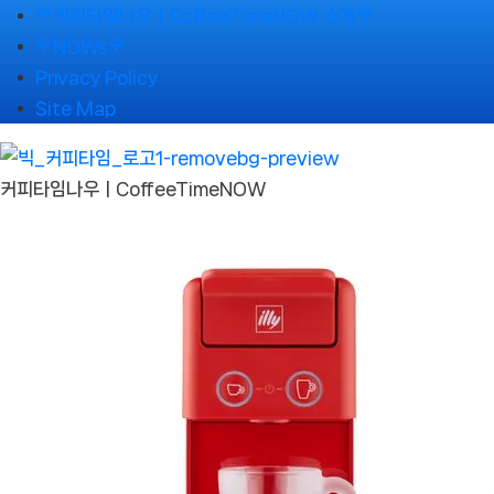
Skip
🌹커피타임나우ㅣCoffeeTimeNOW 소개🌹
to
🌹NOWs🌹
content
Privacy Policy
Site Map
커피타임나우ㅣCoffeeTimeNOW