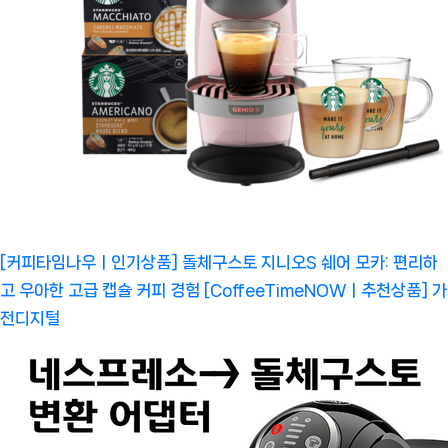
[커피타임나우ㅣ인기상품] 돌체구스토 지니오S 쉐어 모카: 편리하
고 우아한 고급 캡슐 커피 경험 [CoffeeTimeNOWㅣ추천상품]
가
전디지털