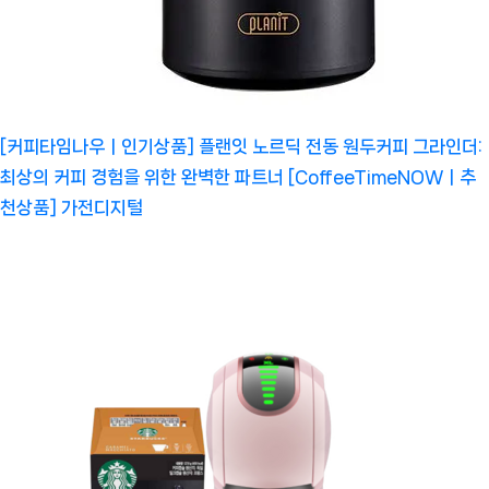
[커피타임나우ㅣ인기상품] 플랜잇 노르딕 전동 원두커피 그라인더:
최상의 커피 경험을 위한 완벽한 파트너 [CoffeeTimeNOWㅣ추
천상품]
가전디지털