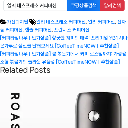
쿠팡상품검색
알리검색
Tags:
가전디지털
일리 네스프레소 커피머신
,
일리 커피머신
,
전자
동 커피머신
,
캡슐 커피머신
,
프란시스 커피머신
글
Previous
[커피타임나우ㅣ인기상품] 향긋한 계피의 매력: 프리미엄 YB1 시나
탐
Post:
몬가루로 심신을 달래보세요 [CoffeeTimeNOWㅣ추천상품]
색
Next
[커피타임나우ㅣ인기상품] 콩 볶는기에서 커피 로스팅까지: 가정용
Post:
소형 볶음기의 놀라운 유용성 [CoffeeTimeNOWㅣ추천상품]
Related Posts