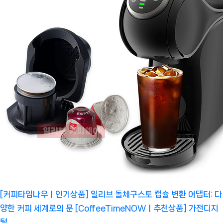
[커피타임나우ㅣ인기상품] 일리브 돌체구스토 캡슐 변환 어댑터: 다
양한 커피 세계로의 문 [CoffeeTimeNOWㅣ추천상품]
가전디지
털