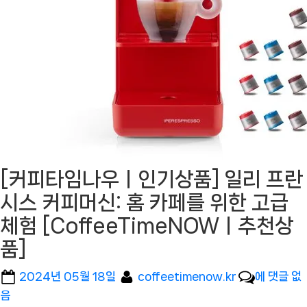
[커피타임나우ㅣ인기상품] 일리 프란
시스 커피머신: 홈 카페를 위한 고급
체험 [CoffeeTimeNOWㅣ추천상
품]
Posted
By
[커
2024년 05월 18일
coffeetimenow.kr
에 댓글 없
on
피
음