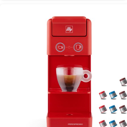
피
머
신:
홈
카
페
를
위
한
고
급
체
험
[Coffee
ㅣ
추