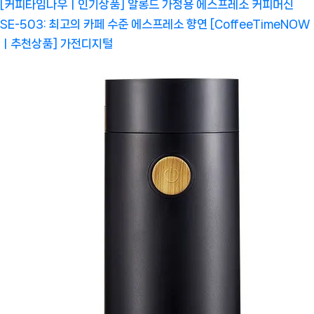
[커피타임나우ㅣ인기상품] 알롱드 가정용 에스프레소 커피머신
SE-503: 최고의 카페 수준 에스프레소 향연 [CoffeeTimeNOW
ㅣ추천상품]
가전디지털