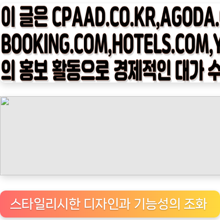
타
임
나
우
ㅣ
인
기
상
품]
일
리
프
란
시
스
스타일리시한 디자인과 기능성의 조화
커