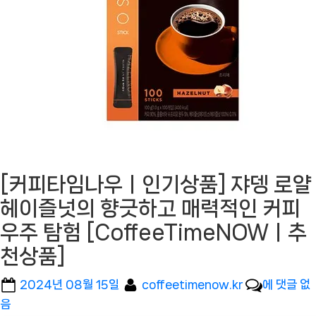
[커피타임나우ㅣ인기상품] 쟈뎅 로얄
헤이즐넛의 향긋하고 매력적인 커피
우주 탐험 [CoffeeTimeNOWㅣ추
천상품]
Posted
By
[커
2024년 08월 15일
coffeetimenow.kr
에 댓글 없
on
피
음