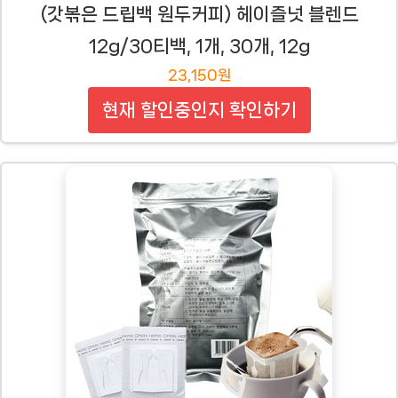
(갓볶은 드립백 원두커피) 헤이즐넛 블렌드
12g/30티백, 1개, 30개, 12g
23,150원
현재 할인중인지 확인하기