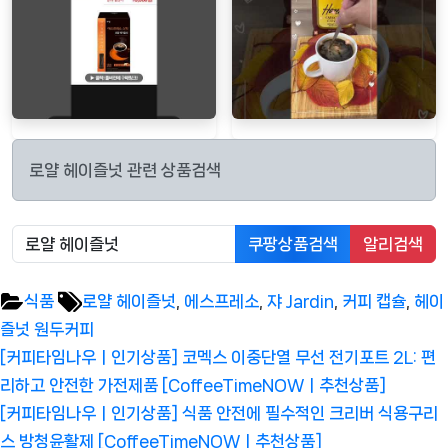
로얄 헤이즐넛 관련 상품검색
쿠팡상품검색
알리검색
Tags:
식품
로얄 헤이즐넛
,
에스프레소
,
쟈 Jardin
,
커피 캡슐
,
헤이
즐넛 원두커피
글
Previous
[커피타임나우ㅣ인기상품] 코멕스 이중단열 무선 전기포트 2L: 편
탐
Post:
리하고 안전한 가전제품 [CoffeeTimeNOWㅣ추천상품]
색
Next
[커피타임나우ㅣ인기상품] 식품 안전에 필수적인 크리버 식용구리
Post:
스 방청윤활제 [CoffeeTimeNOWㅣ추천상품]