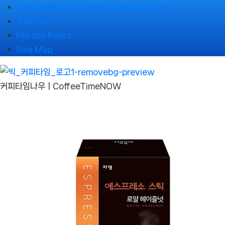
Skip
🌹커피타임나우ㅣCoffeeTimeNOW 소개🌹
to
🌹NOWs🌹
content
Privacy Policy
Site Map
커피타임나우ㅣCoffeeTimeNOW