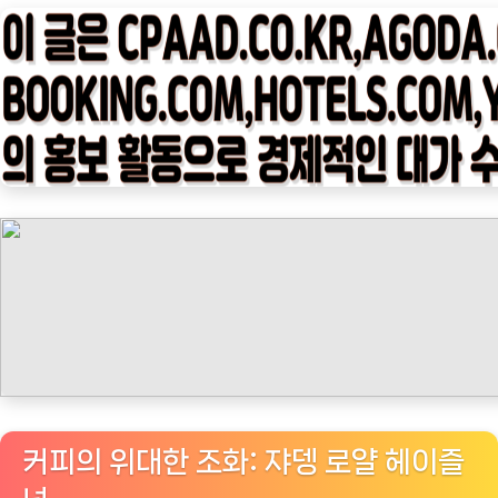
타
임
나
우
ㅣ
인
기
상
품]
쟈
뎅
로
얄
헤
이
커피의 위대한 조화: 쟈뎅 로얄 헤이즐
즐