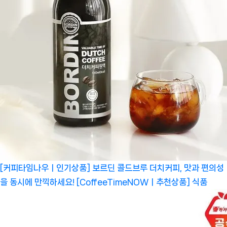
[커피타임나우ㅣ인기상품] 보르딘 콜드브루 더치커피, 맛과 편의성
을 동시에 만끽하세요! [CoffeeTimeNOWㅣ추천상품]
식품