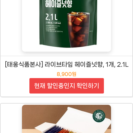
[태웅식품본사] 라이브타임 헤이즐넛향, 1개, 2.1L
8,900원
현재 할인중인지 확인하기