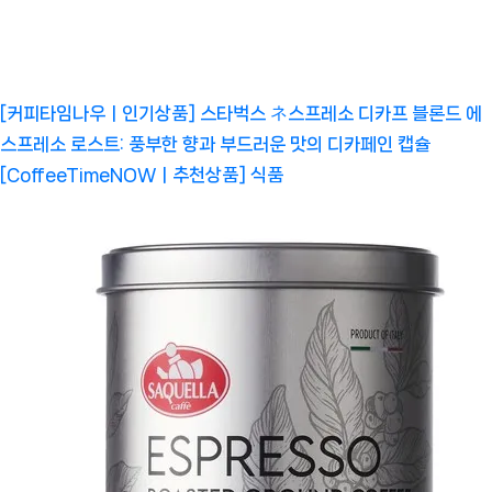
[커피타임나우ㅣ인기상품] 스타벅스 ネ스프레소 디카프 블론드 에
스프레소 로스트: 풍부한 향과 부드러운 맛의 디카페인 캡슐
[CoffeeTimeNOWㅣ추천상품]
식품