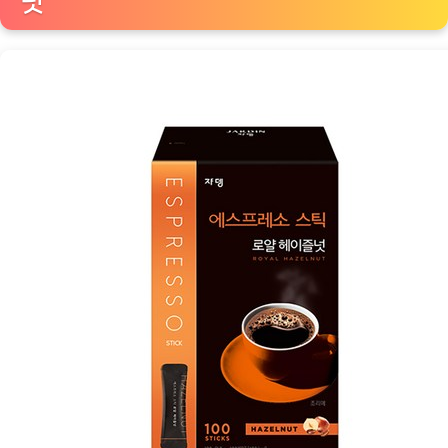
넛
넛
의
향
긋
하
고
매
력
적
인
커
피
우
주
탐
험