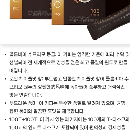
의
시
작
[Coffee
ㅣ
추
천
콜롬비아 수프리모 등급:
이 커피는 엄격한 기준에 따라 수확 및
상
선별되어 전 세계적으로 명성을 얻은 최고 품질의 원두로 만들
품]
어집니다.
로얄 헤이즐넛 향:
부드럽고 달콤한 헤이즐넛 향이 콜롬비아 수
프리모 원두의 강렬한的风味에 녹아들어 풍부하고 매력적인
맛을 연출합니다.
부드러운 풍미:
이 커피는 우수한 품질로 알려져 있으며, 균형
잡힌 풍미와 깔끔한 후맛을 제공합니다.
100T+100T:
이 가치 있는 패키지에는 100개의 T-디스크와
100개의 인서트 디스크가 포함되어 있어 편의성과 경제성을