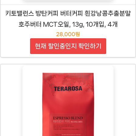
키토밸런스 방탄커피 버터커피 흰강낭콩추출분말
호주버터 MCT오일, 13g, 10개입, 4개
28,000원
현재 할인중인지 확인하기