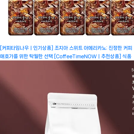
[커피타임나우ㅣ인기상품] 조지아 스위트 아메리카노: 진정한 커피
애호가를 위한 탁월한 선택 [CoffeeTimeNOWㅣ추천상품]
식품