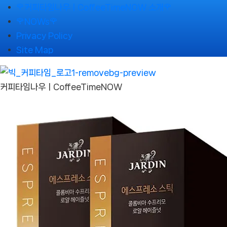
Skip
🌹커피타임나우ㅣCoffeeTimeNOW 소개🌹
to
🌹NOWs🌹
content
Privacy Policy
Site Map
커피타임나우ㅣCoffeeTimeNOW