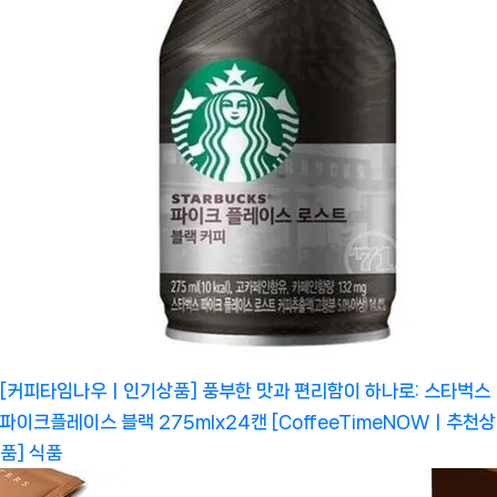
[커피타임나우ㅣ인기상품] 풍부한 맛과 편리함이 하나로: 스타벅스
파이크플레이스 블랙 275mlx24캔 [CoffeeTimeNOWㅣ추천상
품]
식품