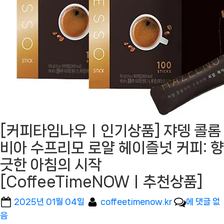
[커피타임나우ㅣ인기상품] 쟈뎅 콜롬
비아 수프리모 로얄 헤이즐넛 커피: 향
긋한 아침의 시작
[CoffeeTimeNOWㅣ추천상품]
Posted
By
[커
2025년 01월 04일
coffeetimenow.kr
에 댓글 없
on
피
음