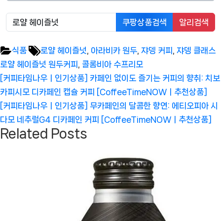
쿠팡상품검색
알리검색
Tags:
식품
로얄 헤이즐넛
,
아라비카 원두
,
쟈뎅 커피
,
쟈뎅 클래스
로얄 헤이즐넛 원두커피
,
콜롬비아 수프리모
글
Previous
[커피타임나우ㅣ인기상품] 카페인 없이도 즐기는 커피의 향취: 치보
탐
Post:
카피시모 디카페인 캡슐 커피 [CoffeeTimeNOWㅣ추천상품]
색
Next
[커피타임나우ㅣ인기상품] 무카페인의 달콤한 향연: 에티오피아 시
Post:
다모 네추럴G4 디카페인 커피 [CoffeeTimeNOWㅣ추천상품]
Related Posts