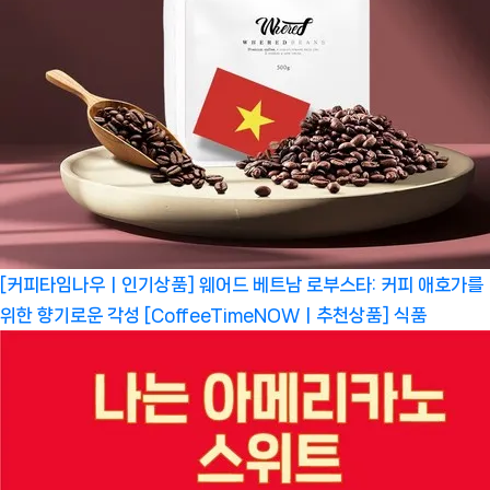
[커피타임나우ㅣ인기상품] 웨어드 베트남 로부스타: 커피 애호가를
위한 향기로운 각성 [CoffeeTimeNOWㅣ추천상품]
식품