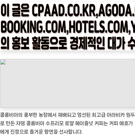
타
임
나
우
ㅣ
인
기
상
품]
쟈
뎅
콜
롬
비
콜롬비아의 풍부한 농장에서 재배되고 엄선된 최고급 아라비카 원두
아
로 만든 쟈뎅 콜롬비아 수프리모 로얄 헤이즐넛 커피는 커피 애호가
수
에게 진정으로 즐거운 향연을 선사합니다.