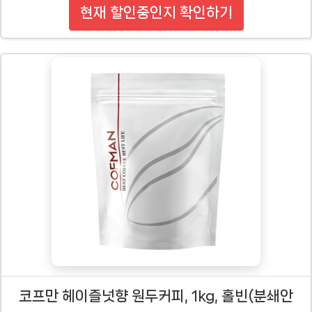
현재 할인중인지 확인하기
코프만 헤이즐넛향 원두커피, 1kg, 홀빈(분쇄안