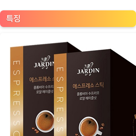
프
리
특징
모
로
얄
헤
이
즐
넛
커
피:
향
긋
한
아
침