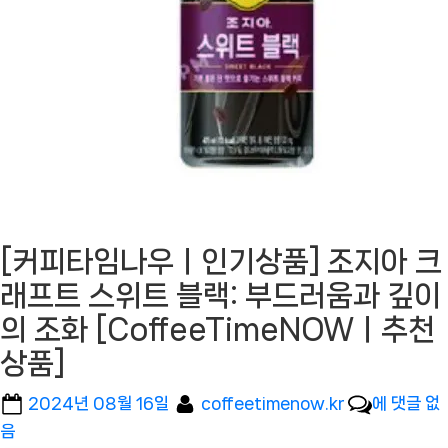
[커피타임나우ㅣ인기상품] 조지아 크
래프트 스위트 블랙: 부드러움과 깊이
의 조화 [CoffeeTimeNOWㅣ추천
상품]
Posted
By
[커
2024년 08월 16일
coffeetimenow.kr
에 댓글 없
on
피
음