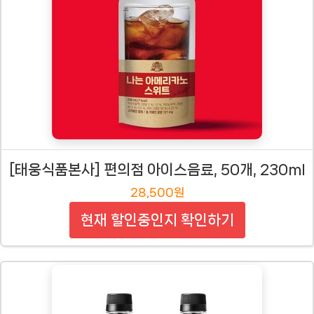
[태웅식품본사] 편의점 아이스음료, 50개, 230ml
28,500원
현재 할인중인지 확인하기