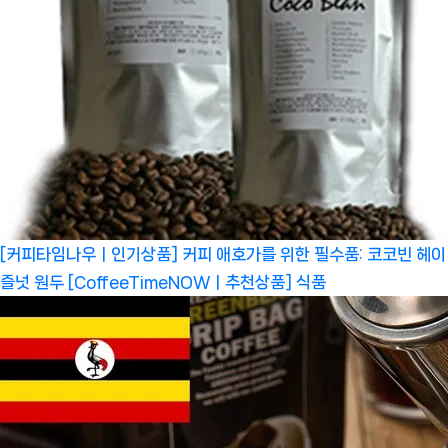
[커피타임나우ㅣ인기상품] 커피 애호가를 위한 필수품: 코코빈 헤이
즐넛 원두 [CoffeeTimeNOWㅣ추천상품]
식품