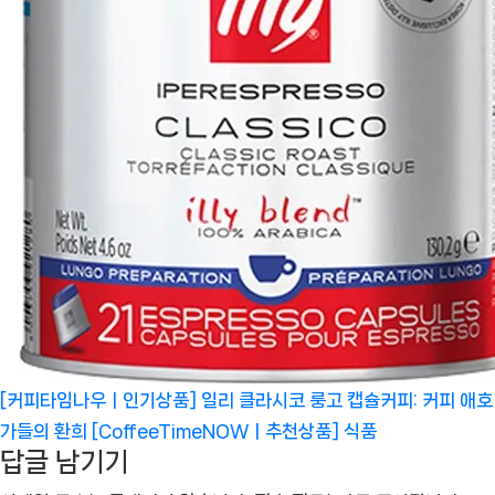
[커피타임나우ㅣ인기상품] 일리 클라시코 룽고 캡슐커피: 커피 애호
가들의 환희 [CoffeeTimeNOWㅣ추천상품]
식품
답글 남기기