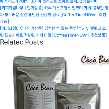
메리카노 470ml
,
조지아 크래프트 스위트 블랙
,
편의점커피
글
Previous
[커피타임나우ㅣ인기상품] 카누 에스프레소 밀크티 라떼: 풍부한 향
탐
Post:
과 부드러운 질감이 만난 환상의 음료 [CoffeeTimeNOWㅣ추천
색
상품]
Next
[커피타임나우ㅣ인기상품] 경험한 적 없는 풍부함: 카누 벨베티 호
Post:
환 캡슐커피로 격상된 커피 타임 [CoffeeTimeNOWㅣ추천상품]
Related Posts