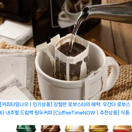
[커피타임나우ㅣ인기상품] 강렬한 로부스타의 매력: 우간다 로부스
타 내추럴 드립백 원두커피 [CoffeeTimeNOWㅣ추천상품]
식품