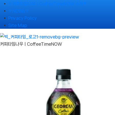
Skip
🌹커피타임나우ㅣCoffeeTimeNOW 소개🌹
to
🌹NOWs🌹
content
Privacy Policy
Site Map
커피타임나우ㅣCoffeeTimeNOW