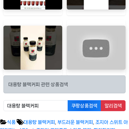
대용량 블랙커피 관련 상품검색
쿠팡상품검색
알리검색
Tags:
식품
대용량 블랙커피
,
부드러운 블랙커피
,
조지아 스위트 아