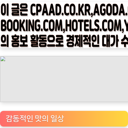
타
임
나
우
ㅣ
인
기
상
품]
조
지
아
크
래
프
감동적인 맛의 일상
트