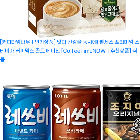
[커피타임나우ㅣ인기상품] 맛과 건강을 동시에! 펄세스 프리미엄 스
테비아 커피믹스 골드 에디션 [CoffeeTimeNOWㅣ추천상품]
식
품