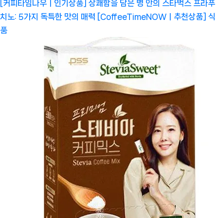
[커피타임나우ㅣ인기상품] 상쾌함을 담은 병 안의 스타벅스 프라푸
치노: 5가지 독특한 맛의 매력 [CoffeeTimeNOWㅣ추천상품]
식
품