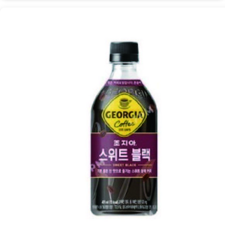
스
위
트
블
랙:
부
드
러
움
과
깊
이
의
조
화
[Coffee