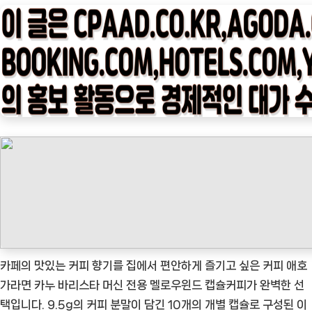
타
임
나
우
ㅣ
인
기
상
품]
카
누
바
리
스
카페의 맛있는 커피 향기를 집에서 편안하게 즐기고 싶은 커피 애호
타
가라면 카누 바리스타 머신 전용 멜로우윈드 캡슐커피가 완벽한 선
머
택입니다. 9.5g의 커피 분말이 담긴 10개의 개별 캡슐로 구성된 이