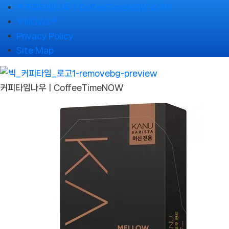
Skip
🌹커피타임나우ㅣCoffeeTimeNOW 소개🌹
to
🌹NOWs🌹
content
Privacy Policy
Site Map
커피타임나우ㅣCoffeeTimeNOW