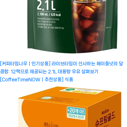
[커피타임나우ㅣ인기상품] 라이브타임이 선사하는 헤이즐넛의 달
콤함: 12팩으로 제공되는 2.1L 대용량 우유 살펴보기
[CoffeeTimeNOWㅣ추천상품]
식품