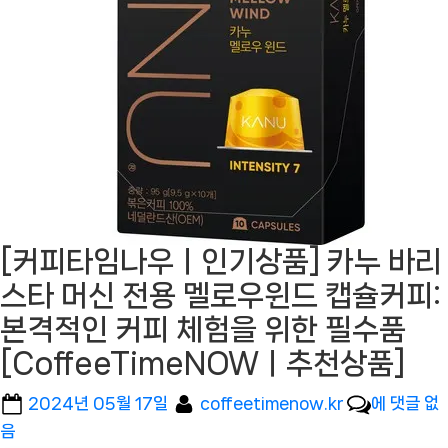
[커피타임나우ㅣ인기상품] 카누 바리
스타 머신 전용 멜로우윈드 캡슐커피:
본격적인 커피 체험을 위한 필수품
[CoffeeTimeNOWㅣ추천상품]
Posted
By
[커
2024년 05월 17일
coffeetimenow.kr
에 댓글 없
on
피
음