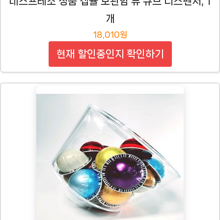
네스프레소 정품 캡슐 보관함 뷰 큐브 디스펜서, 1
개
18,010원
현재 할인중인지 확인하기