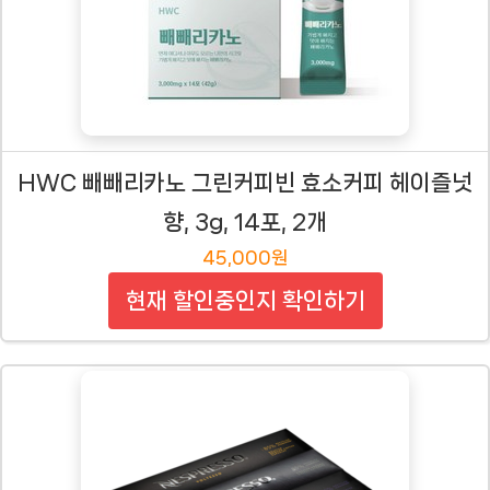
HWC 빼빼리카노 그린커피빈 효소커피 헤이즐넛
향, 3g, 14포, 2개
45,000원
현재 할인중인지 확인하기