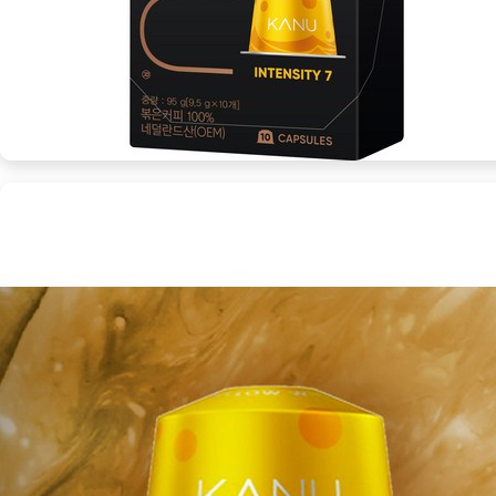
커
피
체
험
을
위
한
필
수
품
[Coffee
ㅣ
추
천
상
품]