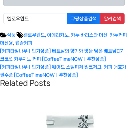
쿠팡상품검색
알리검색
Tags:
식품
멜로우윈드
,
아메리카노
,
카누 바리스타 머신
,
카누커피
머신용
,
캡슐커피
글
Previous
[커피타임나우ㅣ인기상품] 베트남의 향기와 맛을 담은 베트남C7
탐
Post:
코코넛 카푸치노 커피 [CoffeeTimeNOWㅣ추천상품]
색
Next
[커피타임나우ㅣ인기상품] 웨어드 스팀피쳐 밀크저그: 커피 애호가
Post:
필수품 [CoffeeTimeNOWㅣ추천상품]
Related Posts