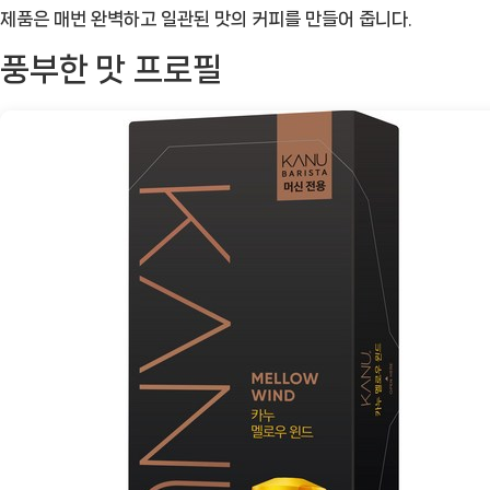
신
제품은 매번 완벽하고 일관된 맛의 커피를 만들어 줍니다.
전
풍부한 맛 프로필
용
멜
로
우
윈
드
캡
슐
커
피:
본
격
적
인