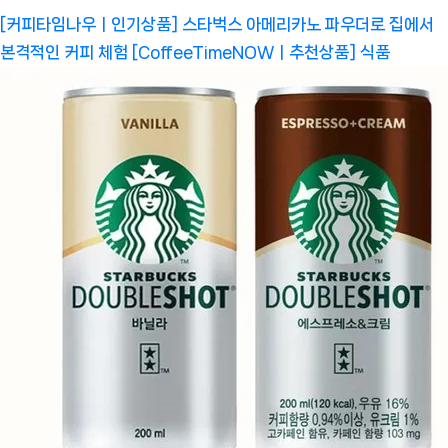
[커피타임나우ㅣ인기상품] 스타벅스 아메리카노 파우더로 집에서
본격적인 커피 체험 [CoffeeTimeNOWㅣ추천상품]
식품