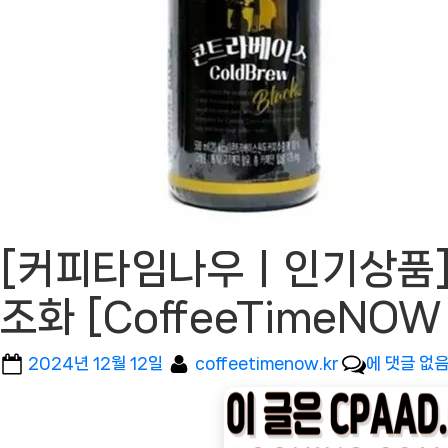
[커피타임나우ㅣ인기상품] 
조화 [CoffeeTimeN
Posted
By
[커
2024년 12월 12일
coffeetimenow.kr
에 댓글 없
on
피
타
임