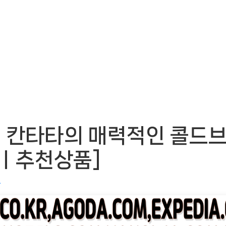
칸타타의 매력적인 콜드브루
OWㅣ추천상품]
음