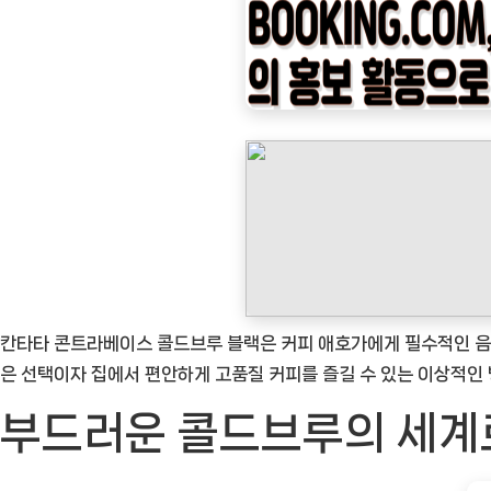
나
우
ㅣ
인
기
상
품]
칸
타
타
의
칸타타 콘트라베이스 콜드브루 블랙은 커피 애호가에게 필수적인 음료로
매
은 선택이자 집에서 편안하게 고품질 커피를 즐길 수 있는 이상적인
력
부드러운 콜드브루의 세계
적
인
콜