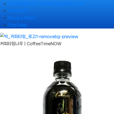
Skip
🌹커피타임나우ㅣCoffeeTimeNOW 소개🌹
to
🌹NOWs🌹
content
Privacy Policy
Site Map
커피타임나우ㅣCoffeeTimeNOW