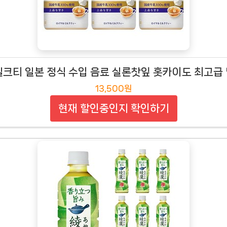
크티 일본 정식 수입 음료 실론찻잎 홋카이도 최고급 밀크
13,500원
현재 할인중인지 확인하기