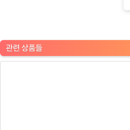
추
천
상
품]
관련 상품들