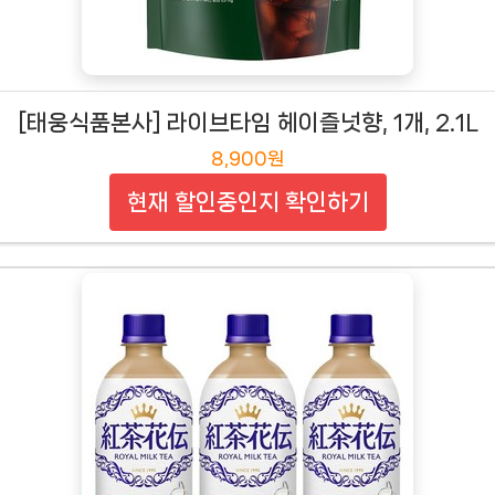
[태웅식품본사] 라이브타임 헤이즐넛향, 1개, 2.1L
8,900원
현재 할인중인지 확인하기