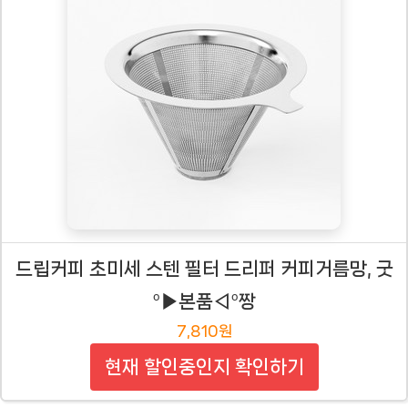
드립커피 초미세 스텐 필터 드리퍼 커피거름망, 굿
º▶본품◁º짱
7,810원
현재 할인중인지 확인하기