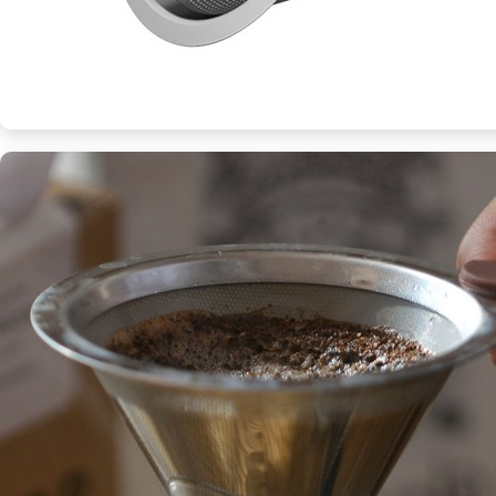
필
수
품
[Coffee
ㅣ
추
천
상
품]