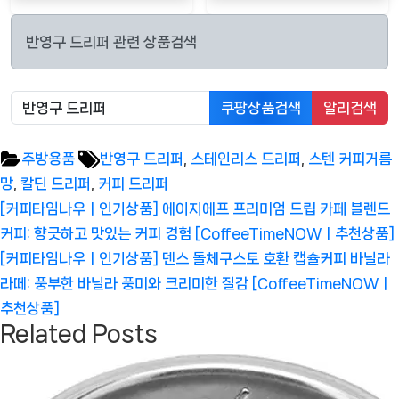
반영구 드리퍼 관련 상품검색
쿠팡상품검색
알리검색
Tags:
주방용품
반영구 드리퍼
,
스테인리스 드리퍼
,
스텐 커피거름
망
,
칼딘 드리퍼
,
커피 드리퍼
글
Previous
[커피타임나우ㅣ인기상품] 에이지에프 프리미엄 드립 카페 블렌드
탐
Post:
커피: 향긋하고 맛있는 커피 경험 [CoffeeTimeNOWㅣ추천상품]
색
Next
[커피타임나우ㅣ인기상품] 덴스 돌체구스토 호환 캡슐커피 바닐라
Post:
라떼: 풍부한 바닐라 풍미와 크리미한 질감 [CoffeeTimeNOWㅣ
추천상품]
Related Posts