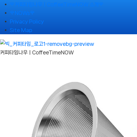
Skip
🌹커피타임나우ㅣCoffeeTimeNOW 소개🌹
to
🌹NOWs🌹
content
Privacy Policy
Site Map
커피타임나우ㅣCoffeeTimeNOW