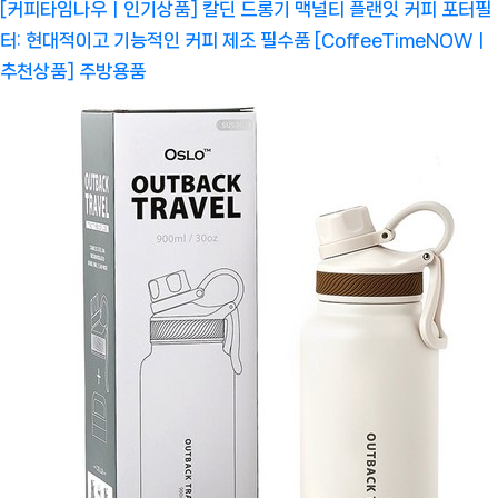
[커피타임나우ㅣ인기상품] 칼딘 드롱기 맥널티 플랜잇 커피 포터필
터: 현대적이고 기능적인 커피 제조 필수품 [CoffeeTimeNOWㅣ
추천상품]
주방용품