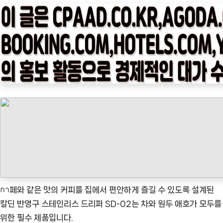
타
임
나
우
ㅣ
인
기
상
품]
칼
딘
반
영
구
กา페와 같은 맛의 커피를 집에서 편안하게 즐길 수 있도록 설계된
스
칼딘 반영구 스테인리스 드리퍼 SD-02는 차와 원두 애호가 모두를
테
위한 필수 제품입니다.