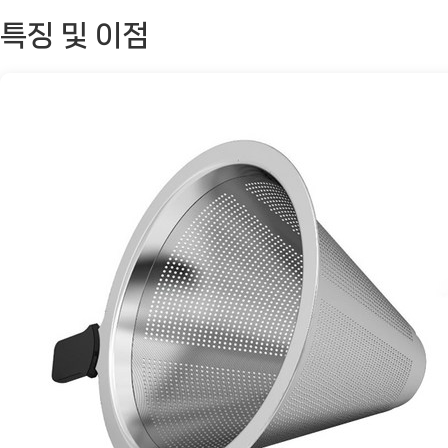
인
특징 및 이점
리
스
드
리
퍼
SD-
02:
커
피
애
호
가
를
위
한