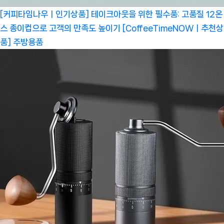
[커피타임나우ㅣ인기상품] 테이크아웃을 위한 필수품: 고품질 12온
스 종이컵으로 고객의 만족도 높이기 [CoffeeTimeNOWㅣ추천상
품]
주방용품