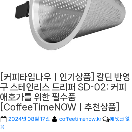
[커피타임나우ㅣ인기상품] 칼딘 반영
구 스테인리스 드리퍼 SD-02: 커피
애호가를 위한 필수품
[CoffeeTimeNOWㅣ추천상품]
Posted
By
[커
2024년 08월 17일
coffeetimenow.kr
에 댓글 없
on
피
음