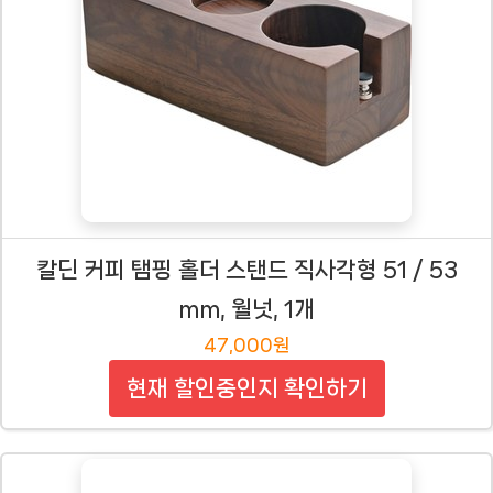
칼딘 커피 탬핑 홀더 스탠드 직사각형 51 / 53
mm, 월넛, 1개
47,000원
현재 할인중인지 확인하기