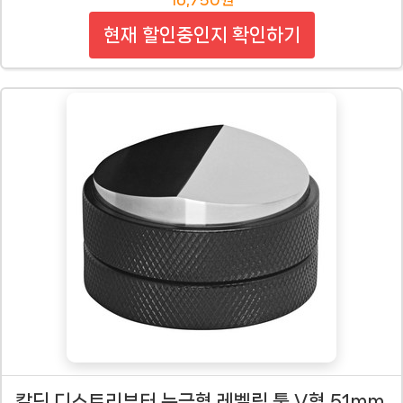
현재 할인중인지 확인하기
칼딘 디스트리뷰터 눈금형 레벨링 툴 V형 51mm,