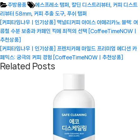
Tags:
주방용품
에스프레소 탬퍼
,
칼딘 디스트리뷰터
,
커피 디스트
리뷰터 58mm
,
커피 추출 도구
,
푸쉬 탬퍼
글
Previous
[커피타임나우ㅣ인기상품] 맥널티커피 아이스 아메리카노 블랙: 여
탐
Post:
름철 수분 보충과 카페인 킥에 최적의 선택 [CoffeeTimeNOWㅣ
색
추천상품]
Next
[커피타임나우ㅣ인기상품] 프렌치카페 마일드 프리미엄 에디션 카
Post:
페믹스: 궁극의 커피 경험 [CoffeeTimeNOWㅣ추천상품]
Related Posts