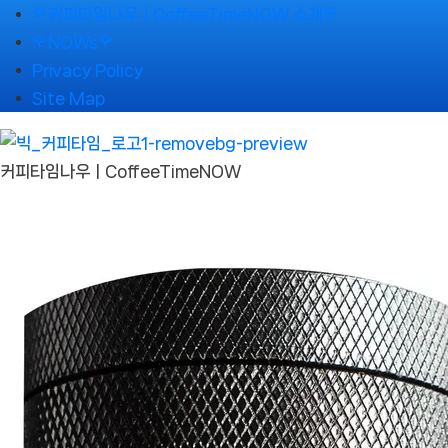
Skip
🌹커피타임나우ㅣCoffeeTimeNOW 소개🌹
to
🌹NOWs🌹
content
Privacy Policy
Site Map
커피타임나우ㅣCoffeeTimeNOW