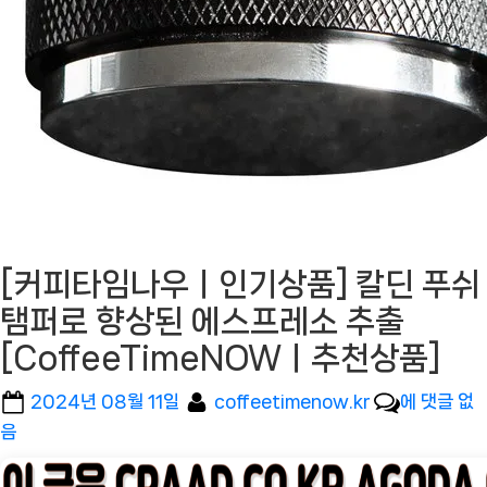
[커피타임나우ㅣ인기상품] 칼딘 푸쉬
탬퍼로 향상된 에스프레소 추출
[CoffeeTimeNOWㅣ추천상품]
Posted
By
[커
2024년 08월 11일
coffeetimenow.kr
에 댓글 없
on
피
음
타