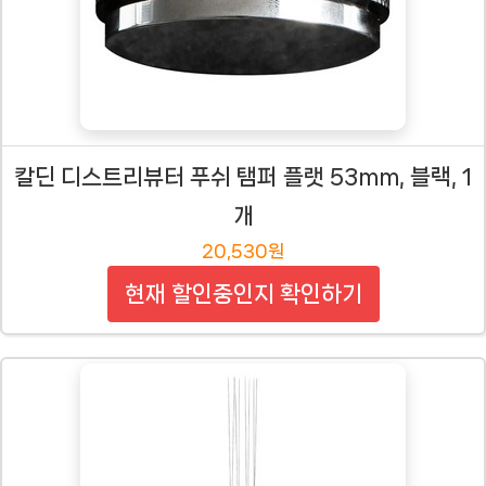
칼딘 디스트리뷰터 푸쉬 탬퍼 플랫 53mm, 블랙, 1
개
20,530원
현재 할인중인지 확인하기