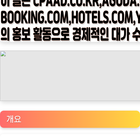
임
나
우
ㅣ
인
기
상
품]
칼
딘
푸
쉬
탬
퍼
개요
로
향