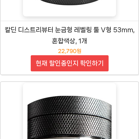
칼딘 디스트리뷰터 눈금형 레벨링 툴 V형 53mm,
혼합색상, 1개
22,790원
현재 할인중인지 확인하기