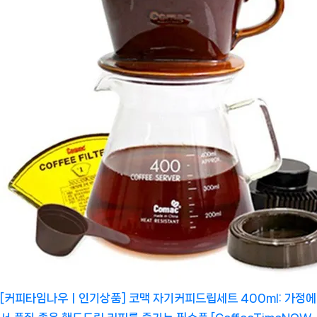
[커피타임나우ㅣ인기상품] 코맥 자기커피드립세트 400ml: 가정에