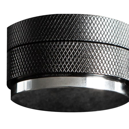
상
된
에
스
프
레
소
추
출
[Coffee
ㅣ
추
천
상
품]