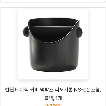
칼딘 베이직 커피 넉박스 찌꺼기통 NS-02 소형,
블랙, 1개
16,750원