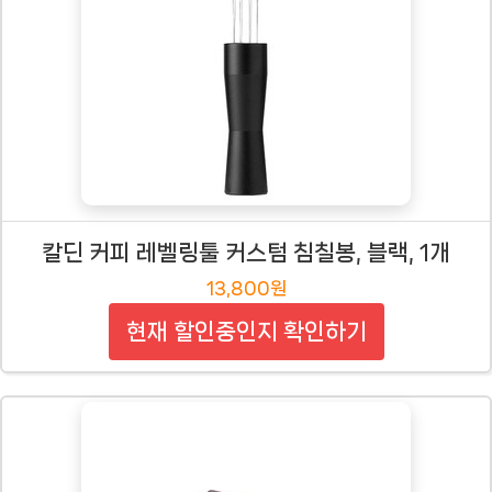
칼딘 커피 레벨링툴 커스텀 침칠봉, 블랙, 1개
13,800원
현재 할인중인지 확인하기