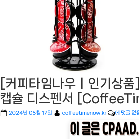
[커피타임나우ㅣ인기상품] 
캡슐 디스펜서 [Coffee
Posted
By
[커
2024년 05월 17일
coffeetimenow.kr
에 댓글 없
on
피
타
임