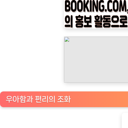
나
우
ㅣ
인
기
상
품]
품
질
의
커
피
우아함과 편리의 조화
를
위
한
필