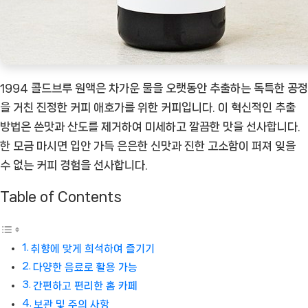
경
험
[Coffee
ㅣ
추
1994 콜드브루 원액은 차가운 물을 오랫동안 추출하는 독특한 공정
천
을 거친 진정한 커피 애호가를 위한 커피입니다. 이 혁신적인 추출
상
방법은 쓴맛과 산도를 제거하여 미세하고 깔끔한 맛을 선사합니다.
품]
한 모금 마시면 입안 가득 은은한 신맛과 진한 고소함이 퍼져 잊을
수 없는 커피 경험을 선사합니다.
Table of Contents
취향에 맞게 희석하여 즐기기
다양한 음료로 활용 가능
간편하고 편리한 홈 카페
보관 및 주의 사항