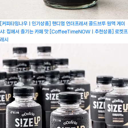
[커피타임나우ㅣ인기상품] 핸디엄 언더프레셔 콜드브루 원액 게이
샤: 집에서 즐기는 카페 맛 [CoffeeTimeNOWㅣ추천상품]
로켓프
레시