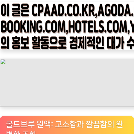
타
임
나
우
ㅣ
인
기
상
품]
1994
콜
드
브
루
원
콜드브루 원액: 고소함과 깔끔함의 완
액: