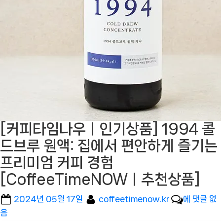
[커피타임나우ㅣ인기상품] 1994 콜
드브루 원액: 집에서 편안하게 즐기는
프리미엄 커피 경험
[CoffeeTimeNOWㅣ추천상품]
Posted
By
[커
2024년 05월 17일
coffeetimenow.kr
에 댓글 없
on
피
음