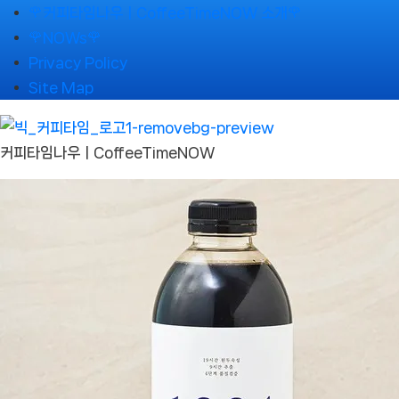
Skip
🌹커피타임나우ㅣCoffeeTimeNOW 소개🌹
to
🌹NOWs🌹
content
Privacy Policy
Site Map
커피타임나우ㅣCoffeeTimeNOW