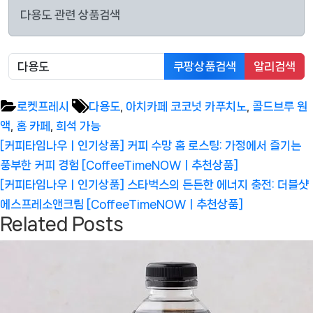
다용도 관련 상품검색
쿠팡상품검색
알리검색
Tags:
로켓프레시
다용도
,
아치카페 코코넛 카푸치노
,
콜드브루 원
액
,
홈 카페
,
희석 가능
글
Previous
[커피타임나우ㅣ인기상품] 커피 수망 홈 로스팅: 가정에서 즐기는
탐
Post:
풍부한 커피 경험 [CoffeeTimeNOWㅣ추천상품]
색
Next
[커피타임나우ㅣ인기상품] 스타벅스의 든든한 에너지 충전: 더블샷
Post:
에스프레소앤크림 [CoffeeTimeNOWㅣ추천상품]
Related Posts