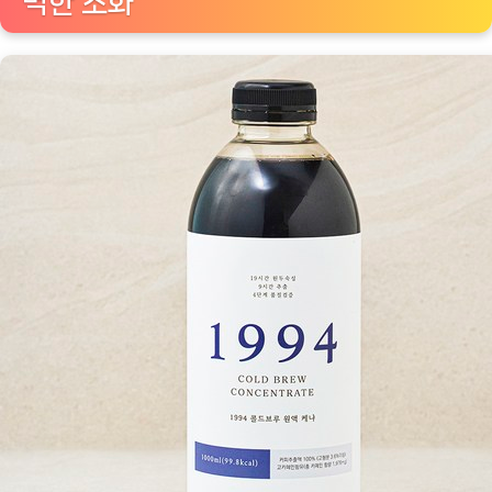
벽한 조화
집
에
서
편
안
하
게
즐
기
는
프
리
미
엄
커
피