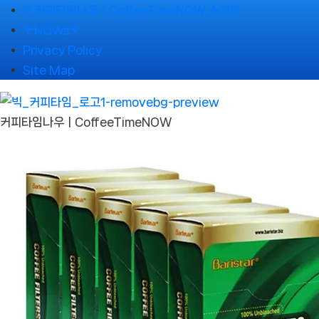
Skip
🌹커피타임나우ㅣCoffeeTimeNOW 소개🌹
to
🌹NOWs🌹
content
Privacy Policy
Site Map
커피타임나우ㅣCoffeeTimeNOW