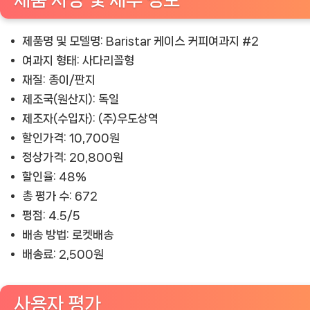
제품명 및 모델명: Baristar 케이스 커피여과지 #2
여과지 형태: 사다리꼴형
재질: 종이/판지
제조국(원산지): 독일
제조자(수입자): (주)우도상역
할인가격: 10,700원
정상가격: 20,800원
할인율: 48%
총 평가 수: 672
평점: 4.5/5
배송 방법: 로켓배송
배송료: 2,500원
사용자 평가