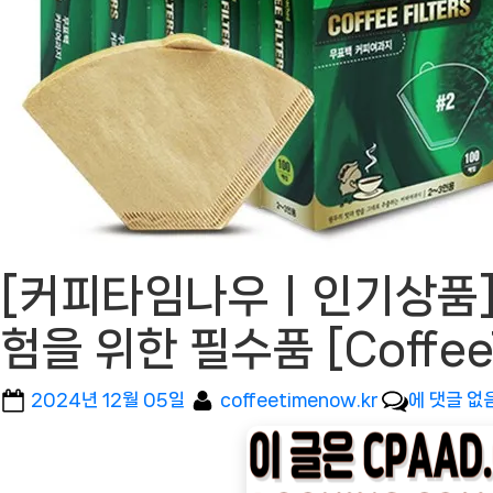
[커피타임나우ㅣ인기상품] B
험을 위한 필수품 [Coff
Posted
By
[커
2024년 12월 05일
coffeetimenow.kr
에 댓글 없
on
피
타
임