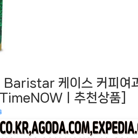
aristar 케이스 커피여
eeTimeNOWㅣ추천상품]
음