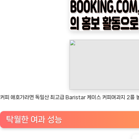
나
우
ㅣ
인
기
상
품]
Baristar
케
이
스
커피 애호가라면 독일산 최고급 Baristar 케이스 커피여과지 2
커
피
탁월한 여과 성능
여
과
지