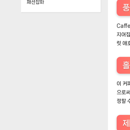
패션잡화
풍
Caf
지어집
릿 애
홀
이 커
으로써
정할 
제