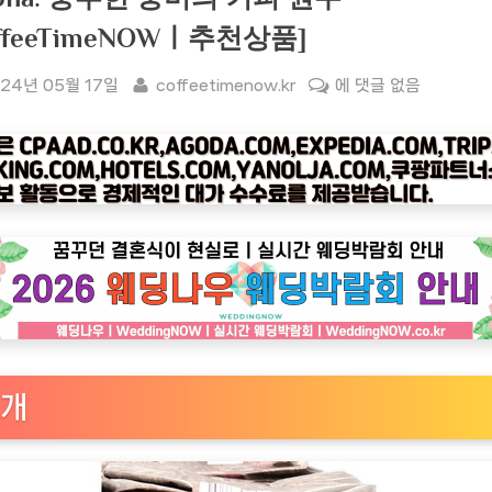
offeeTimeNOWㅣ추천상품]
sted
By
[커
24년 05월 17일
coffeetimenow.kr
에 댓글 없음
피
타
임
나
우
ㅣ
인
기
상
품]
Starbucks
개
Caffe
Verona:
풍