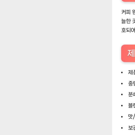
커피 
늘한 
호되어
제
제품
중량
분
블
맛
보