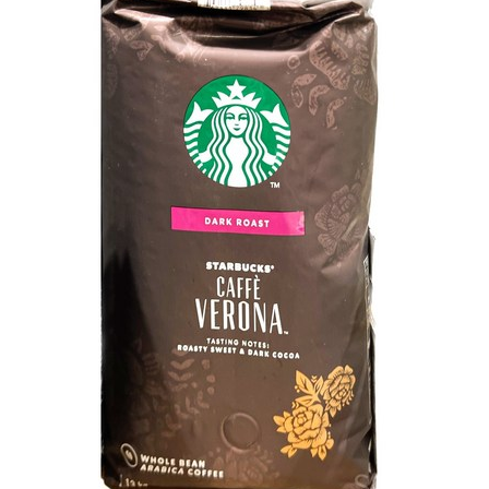
부
한
풍
미
의
커
피
원
두
[CoffeeTimeNOW
ㅣ
추
천
상
품]