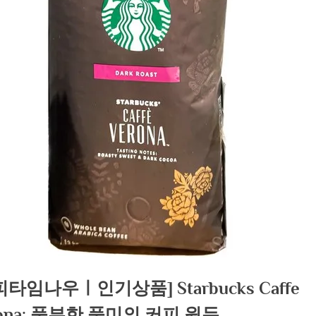
피타임나우ㅣ인기상품] Starbucks Caffe
rona: 풍부한 풍미의 커피 원두