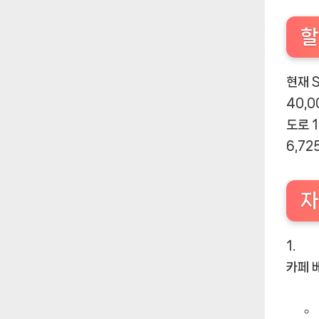
할
현재 S
40,
도로 
6,7
자
카페 