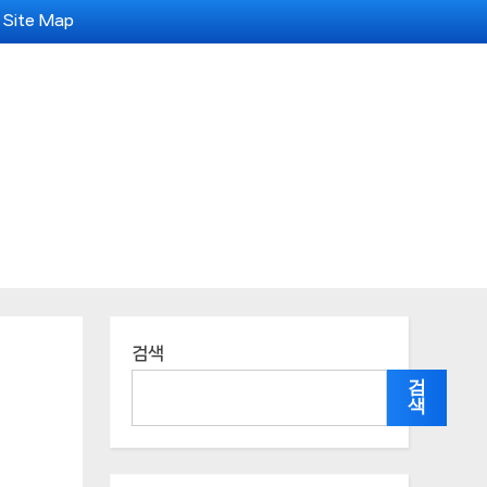
Site Map
검색
검
색