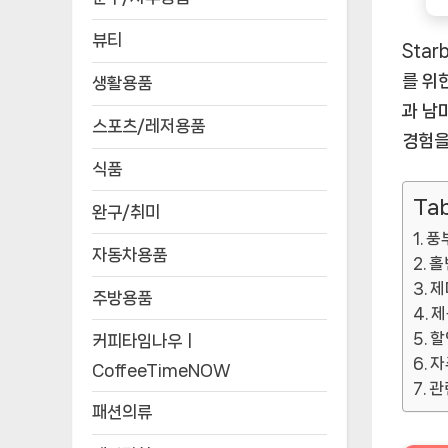
뷰티
Star
를 위
생활용품
과 남
스포츠/레저용품
경험을
식품
Tab
완구/취미
풍
자동차용품
홀
제
주방용품
제
할
커피타임나우ㅣ
자
CoffeeTimeNOW
관
패션의류