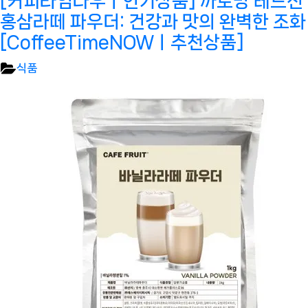
[커피타임나우ㅣ인기상품] 까로망 레드진
홍삼라떼 파우더: 건강과 맛의 완벽한 조화
[CoffeeTimeNOWㅣ추천상품]
식품