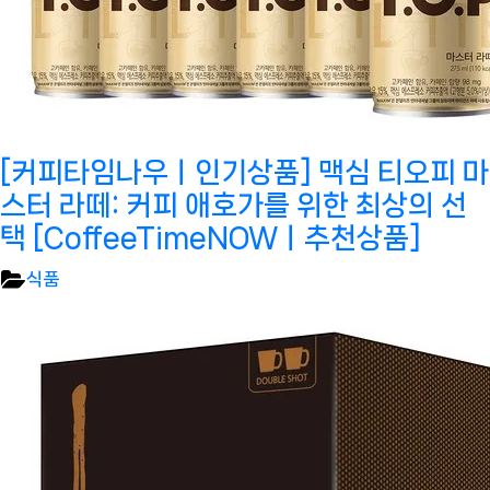
[커피타임나우ㅣ인기상품] 맥심 티오피 마
스터 라떼: 커피 애호가를 위한 최상의 선
택 [CoffeeTimeNOWㅣ추천상품]
식품