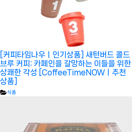
[커피타임나우ㅣ인기상품] 새턴버드 콜드
브루 커피: 카페인을 갈망하는 이들을 위한
상쾌한 각성 [CoffeeTimeNOWㅣ추천
상품]
식품