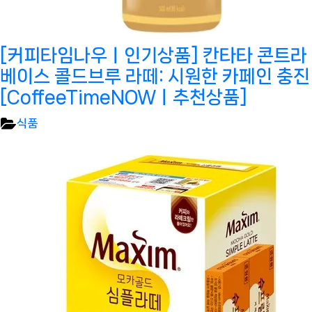
[커피타임나우ㅣ인기상품] 칸타타 콘트라
베이스 콜드브루 라떼: 시원한 카페인 충진
[CoffeeTimeNOWㅣ추천상품]
식품