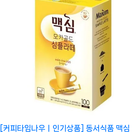
[커피타임나우ㅣ인기상품] 동서식품 맥심