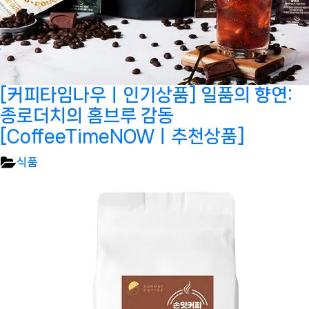
[커피타임나우ㅣ인기상품] 일품의 향연:
종로더치의 홈브루 감동
[CoffeeTimeNOWㅣ추천상품]
식품