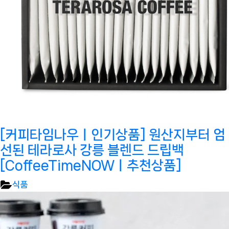
[커피타임나우ㅣ인기상품] 원산지부터 엄
선된 테라로사 강릉 블렌드 드립백
[CoffeeTimeNOWㅣ추천상품]
식품