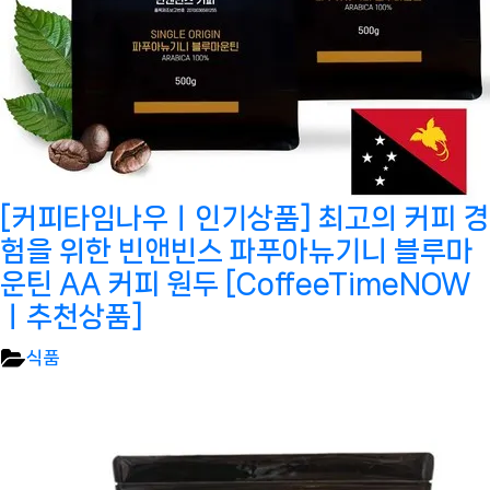
[커피타임나우ㅣ인기상품] 최고의 커피 경
험을 위한 빈앤빈스 파푸아뉴기니 블루마
운틴 AA 커피 원두 [CoffeeTimeNOW
ㅣ추천상품]
식품