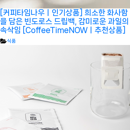
[커피타임나우ㅣ인기상품] 희소한 화사함
을 담은 빈도로스 드립백, 감미로운 과일의
속삭임 [CoffeeTimeNOWㅣ추천상품]
식품