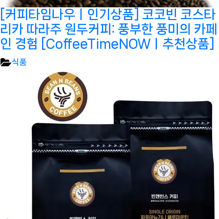
[커피타임나우ㅣ인기상품] 코코빈 코스타
리카 따라주 원두커피: 풍부한 풍미의 카페
인 경험 [CoffeeTimeNOWㅣ추천상품]
식품