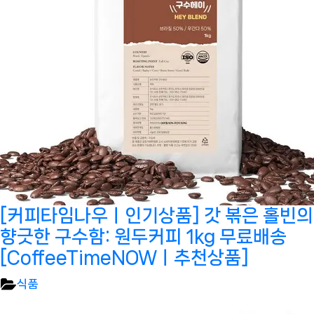
[커피타임나우ㅣ인기상품] 갓 볶은 홀빈의
향긋한 구수함: 원두커피 1kg 무료배송
[CoffeeTimeNOWㅣ추천상품]
식품