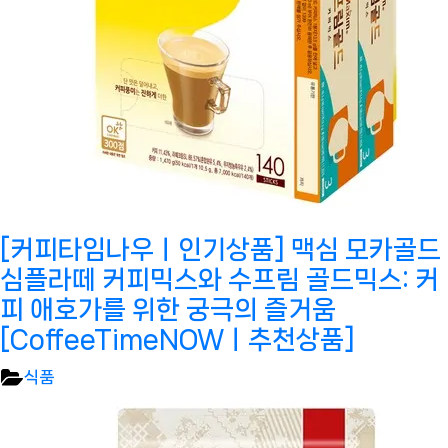
[커피타임나우ㅣ인기상품] 맥심 모카골드
심플라떼 커피믹스와 수프림 골드믹스: 커
피 애호가를 위한 궁극의 즐거움
[CoffeeTimeNOWㅣ추천상품]
식품