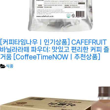
[커피타임나우ㅣ인기상품] CAFEFRUIT
바닐라라떼 파우더: 맛있고 편리한 커피 즐
거움 [CoffeeTimeNOWㅣ추천상품]
식품