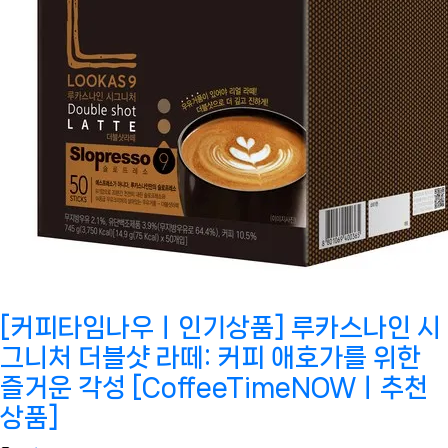
[커피타임나우ㅣ인기상품] 루카스나인 시
그니처 더블샷 라떼: 커피 애호가를 위한
즐거운 각성 [CoffeeTimeNOWㅣ추천
상품]