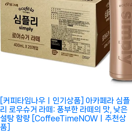
[커피타임나우ㅣ인기상품] 아카페라 심플
리 로우슈거 라떼: 풍부한 라떼의 맛, 낮은
설탕 함량 [CoffeeTimeNOWㅣ추천상
품]