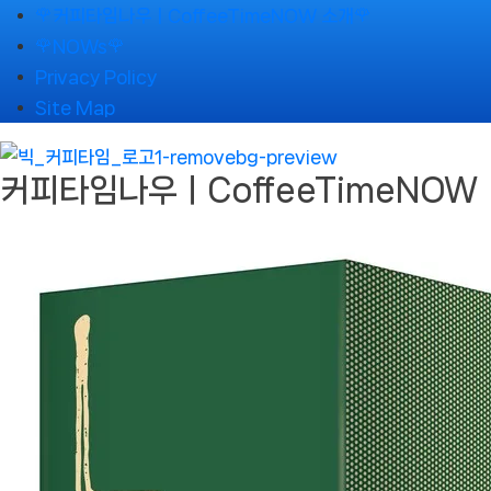
Skip
🌹커피타임나우ㅣCoffeeTimeNOW 소개🌹
to
🌹NOWs🌹
content
Privacy Policy
Site Map
커피타임나우ㅣCoffeeTimeNOW