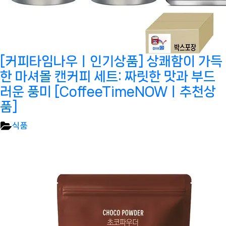
[커피타임나우ㅣ인기상품] 상쾌함이 가득
한 마셔몰 캔커피 세트: 짜릿한 맛과 부드
러운 풍미 [CoffeeTimeNOWㅣ추천상
품]
식품