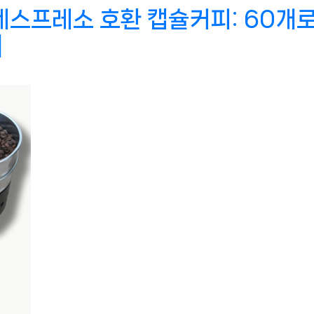
네스프레소 호환 캡슐커피: 60개
]