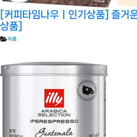
[커피타임나우ㅣ인기상품] 즐거운 커
상품]
식품