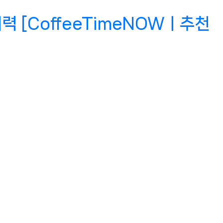
 [CoffeeTimeNOWㅣ추천