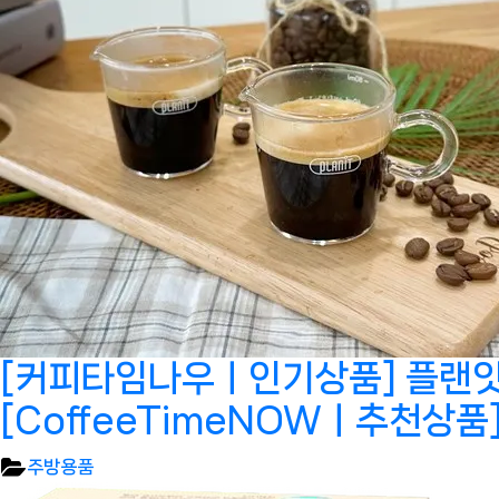
[커피타임나우ㅣ인기상품] 플랜잇
[CoffeeTimeNOWㅣ추천상품
주방용품