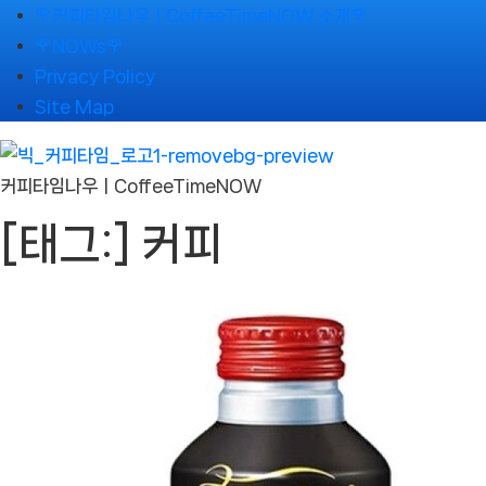
Skip
🌹커피타임나우ㅣCoffeeTimeNOW 소개🌹
to
🌹NOWs🌹
content
Privacy Policy
Site Map
커피타임나우ㅣCoffeeTimeNOW
[태그:]
커피