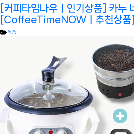
[커피타임나우ㅣ인기상품] 카누 
[CoffeeTimeNOWㅣ추천상품
식품