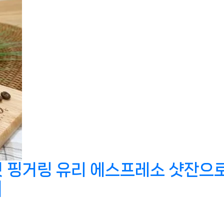
 핑거링 유리 에스프레소 샷잔으로
]