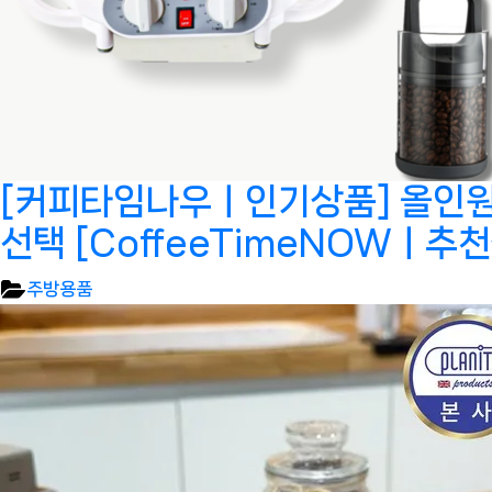
[커피타임나우ㅣ인기상품] 올인원 
선택 [CoffeeTimeNOWㅣ추
주방용품