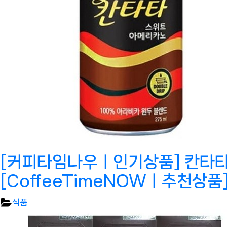
[커피타임나우ㅣ인기상품] 칸타타 
[CoffeeTimeNOWㅣ추천상품
식품