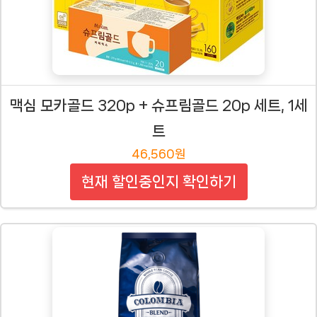
맥심 모카골드 320p + 슈프림골드 20p 세트, 1세
트
46,560원
현재 할인중인지 확인하기