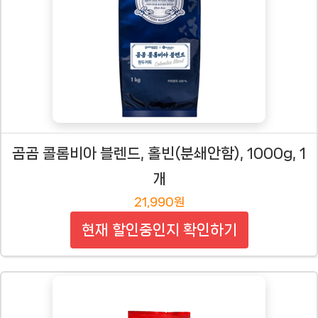
곰곰 콜롬비아 블렌드, 홀빈(분쇄안함), 1000g, 1
개
21,990원
현재 할인중인지 확인하기