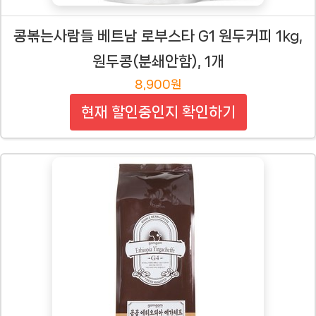
콩볶는사람들 베트남 로부스타 G1 원두커피 1kg,
원두콩(분쇄안함), 1개
8,900원
현재 할인중인지 확인하기