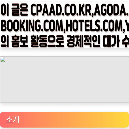
타
임
나
우
ㅣ
인
기
상
품]
감
탄
커
피
1kg
베
소개
트