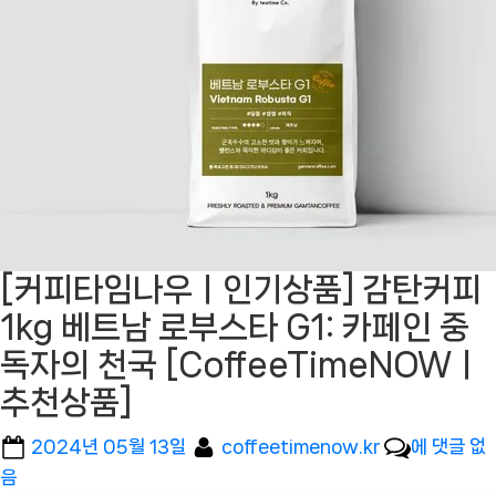
[커피타임나우ㅣ인기상품] 감탄커피
1kg 베트남 로부스타 G1: 카페인 중
독자의 천국 [CoffeeTimeNOWㅣ
추천상품]
Posted
By
[커
2024년 05월 13일
coffeetimenow.kr
에 댓글 없
on
피
음