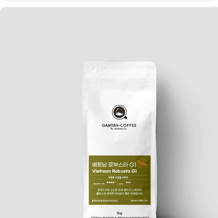
남
로
부
스
타
G1:
카
페
인
중
독
자
의
천
국
[Coffee