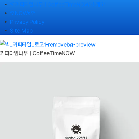
Skip
🌹커피타임나우ㅣCoffeeTimeNOW 소개🌹
to
🌹NOWs🌹
content
Privacy Policy
Site Map
커피타임나우ㅣCoffeeTimeNOW