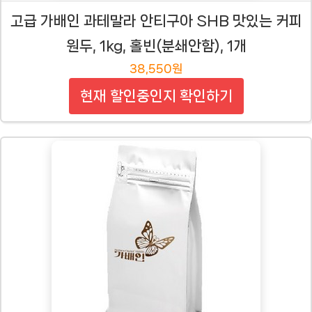
고급 가배인 과테말라 안티구아 SHB 맛있는 커피
원두, 1kg, 홀빈(분쇄안함), 1개
38,550원
현재 할인중인지 확인하기