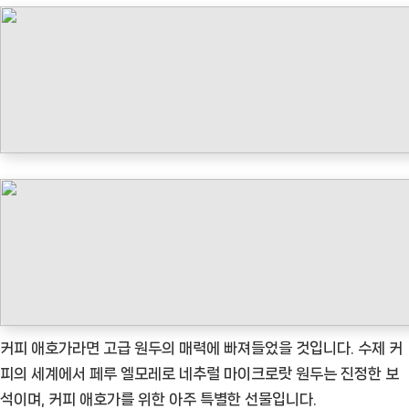
타
임
나
우
ㅣ
인
기
상
품]
고
급
원
두
커
커피 애호가라면 고급 원두의 매력에 빠져들었을 것입니다. 수제 커
피
피의 세계에서 페루 엘모레로 네추럴 마이크로랏 원두는 진정한 보
의
석이며, 커피 애호가를 위한 아주 특별한 선물입니다.