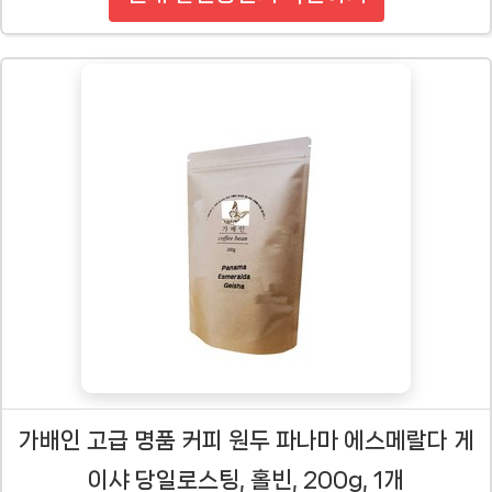
가배인 고급 명품 커피 원두 파나마 에스메랄다 게
이샤 당일로스팅, 홀빈, 200g, 1개