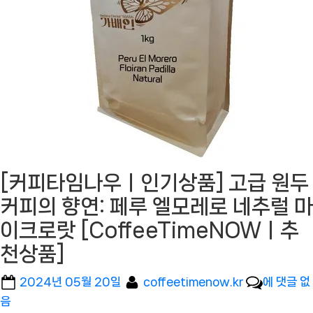
[커피타임나우ㅣ인기상품] 고급 원두
커피의 향연: 페루 엘모레로 네추럴 마
이크로랏 [CoffeeTimeNOWㅣ추
천상품]
Posted
By
[커
2024년 05월 20일
coffeetimenow.kr
에 댓글 없
on
피
음