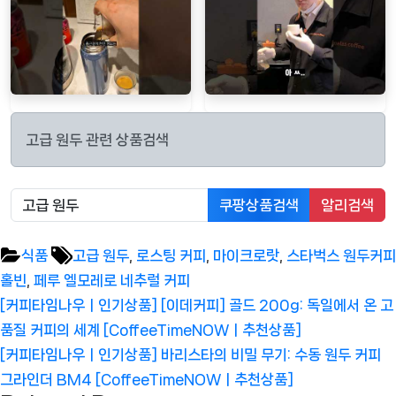
고급 원두 관련 상품검색
쿠팡상품검색
알리검색
Tags:
식품
고급 원두
,
로스팅 커피
,
마이크로랏
,
스타벅스 원두커피
홀빈
,
페루 엘모레로 네추럴 커피
글
Previous
[커피타임나우ㅣ인기상품] [이데커피] 골드 200g: 독일에서 온 고
탐
Post:
품질 커피의 세계 [CoffeeTimeNOWㅣ추천상품]
색
Next
[커피타임나우ㅣ인기상품] 바리스타의 비밀 무기: 수동 원두 커피
Post:
그라인더 BM4 [CoffeeTimeNOWㅣ추천상품]