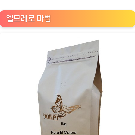
향
연:
엘모레로 마법
페
루
엘
모
레
로
네
추
럴
마
이
크
로
랏