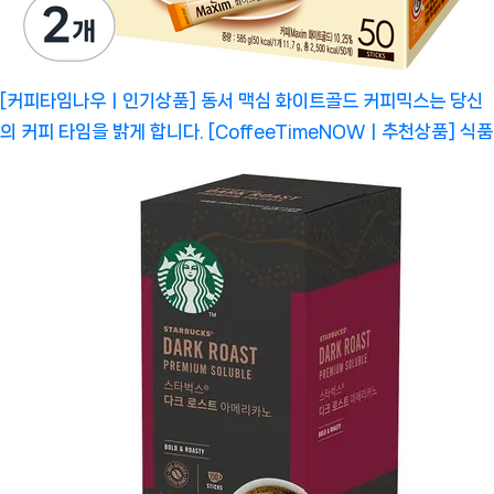
[커피타임나우ㅣ인기상품] 동서 맥심 화이트골드 커피믹스는 당신
의 커피 타임을 밝게 합니다. [CoffeeTimeNOWㅣ추천상품]
식품