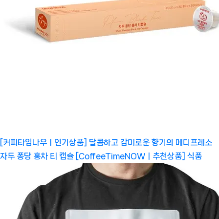
[커피타임나우ㅣ인기상품] 달콤하고 감미로운 향기의 메디프레소
자두 퐁당 홍차 티 캡슐 [CoffeeTimeNOWㅣ추천상품]
식품