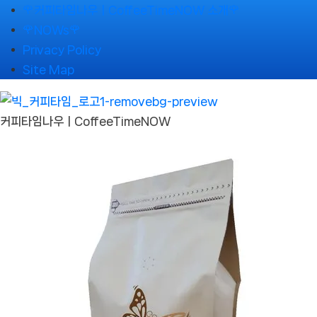
Skip
🌹커피타임나우ㅣCoffeeTimeNOW 소개🌹
to
🌹NOWs🌹
content
Privacy Policy
Site Map
커피타임나우ㅣCoffeeTimeNOW