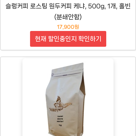
슬렁커피 로스팅 원두커피 케냐, 500g, 1개, 홀빈
(분쇄안함)
17,900원
현재 할인중인지 확인하기