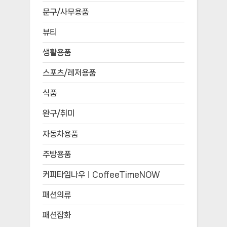
문구/사무용품
뷰티
생활용품
스포츠/레저용품
식품
완구/취미
자동차용품
주방용품
커피타임나우ㅣCoffeeTimeNOW
패션의류
패션잡화