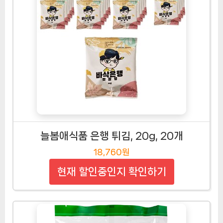
늘봄애식품 은행 튀김, 20g, 20개
18,760원
현재 할인중인지 확인하기