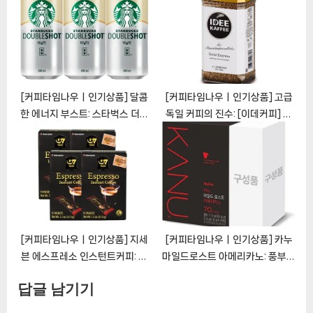
[CoffeeTimeNOWㅣ추천상
[CoffeeTimeNOWㅣ추천상
품]
품]
[커피타임나우ㅣ인기상품] 달콤
[커피타임나우ㅣ인기상품] 고급
한 에너지 부스트: 스타벅스 더블
독일 커피의 진수: [이데커피] 골
샷 바닐라의 매력
드200g [CoffeeTimeNOWㅣ
[CoffeeTimeNOWㅣ추천상
추천상품]
품]
[커피타임나우ㅣ인기상품] 지세
[커피타임나우ㅣ인기상품] 카누
븐 에스프레소 인스턴트커피: 즐
마일드로스트 아메리카노: 풍부한
거움이 가득 찬 깔끔한 카페인 경
풍미와 편리함의 조화
답글 남기기
험 [CoffeeTimeNOWㅣ추천
[CoffeeTimeNOWㅣ추천상
상품]
품]