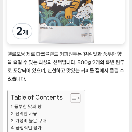
제
로
다
크
블
랜
드
헬로모닝 제로 다크블랜드 커피원두는 깊은 맛과 풍부한 향
커
피
을 즐길 수 있는 최상의 선택입니다. 500g 2개의 홀빈 원두
원
로 포장되어 있으며, 신선하고 맛있는 커피를 집에서 즐길 수
두
있습니다.
를
만
나
Table of Contents
보
풍부한 맛과 향
세
편리한 사용
요
가성비 높은 구매
[CoffeeTimeNOW
긍정적인 평가
ㅣ