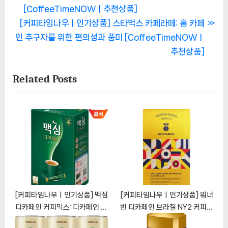
탐
e
[CoffeeTimeNOWㅣ추천상품]
색
N
v
[커피타임나우ㅣ인기상품] 스타벅스 카페라떼: 홈 카페
e
i
인 추구자를 위한 편의성과 풍미 [CoffeeTimeNOWㅣ
x
o
추천상품]
t
u
Related Posts
P
s
o
P
s
o
t
s
:
t
:
[커피타임나우ㅣ인기상품] 맥심
[커피타임나우ㅣ인기상품] 워너
디카페인 커피믹스: 디카페인 커
빈 디카페인 브라질 NY2 커피원
피의 풍부한 맛
두: 완벽한 디카페인 커피 체험