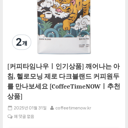
[커피타임나우ㅣ인기상품] 깨어나는 아
침, 헬로모닝 제로 다크블랜드 커피원두
를 만나보세요 [CoffeeTimeNOWㅣ추천
상품]
Posted
By
2025년 01월 31일
coffeetimenow.kr
on
[커
에 댓글 없음
피