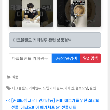
다크블랜드 커피원두 관련 상품검색
알리검색
쿠팡상품검색
식품
Tags:
,
,
,
,
다크블랜드 커피원두
드립커피 원두
카페인
헬로모닝
홀빈
글
P
[커피타임나우ㅣ인기상품] 커피 애호가를 위한 최고의
r
선물: 에티오피아 예가체프 G1 선물세트