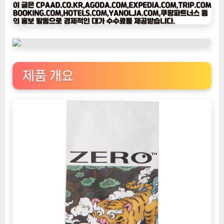
타
임
나
우
ㅣ
인
제품 개요
기
상
품]
깨
어
나
는
아
침,
헬
로
모
닝