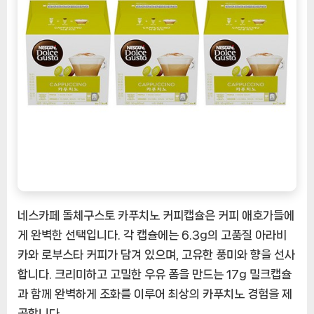
토
카
푸
치
노:
커
피
감
상
가
들
의
즐
네스카페 돌체구스토 카푸치노 커피캡슐은 커피 애호가들에
거
게 완벽한 선택입니다. 각 캡슐에는 6.3g의 고품질 아라비
움
카와 로부스타 커피가 담겨 있으며, 고유한 풍미와 향을 선사
[CoffeeTimeNOW
ㅣ
합니다. 크리미하고 고밀한 우유 폼을 만드는 17g 밀크캡슐
추
과 함께 완벽하게 조화를 이루어 최상의 카푸치노 경험을 제
천
공합니다.