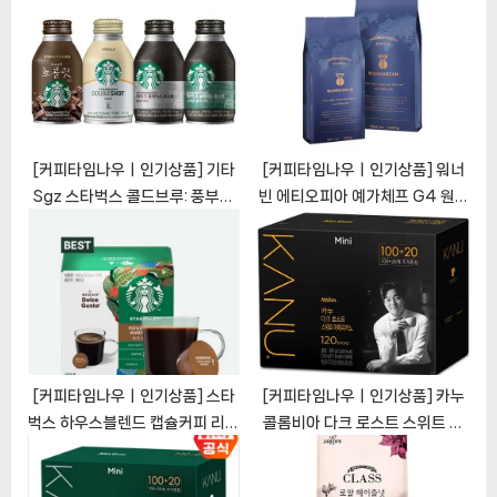
t
s
:
t
:
[커피타임나우ㅣ인기상품] 기타
[커피타임나우ㅣ인기상품] 워너
Sgz 스타벅스 콜드브루: 풍부한
빈 에티오피아 예가체프 G4 원두
향과 편리함의 조화
커피: 독특한 풍미와 향을 지닌 커
[CoffeeTimeNOWㅣ추천상
피 애호가 필수품
품]
[CoffeeTimeNOWㅣ추천상
품]
[커피타임나우ㅣ인기상품] 스타
[커피타임나우ㅣ인기상품] 카누
벅스 하우스블렌드 캡슐커피 리뷰
콜롬비아 다크 로스트 스위트 아
[CoffeeTimeNOWㅣ추천상
메리카노: 맛과 편리함의 완벽한
품]
조화 [CoffeeTimeNOWㅣ추