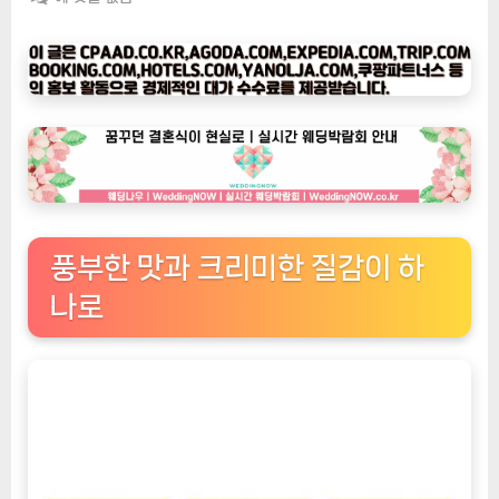
피
타
임
나
우
ㅣ
인
기
상
풍부한 맛과 크리미한 질감이 하
품]
네
나로
스
카
페
돌
체
구
스