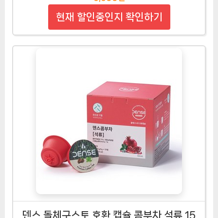
현재 할인중인지 확인하기
덴스 돌체구스토 호환 캡슐 콤부차 석류 15