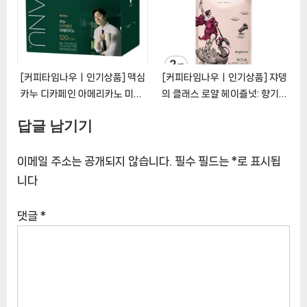
천상품]
[커피타임나우ㅣ인기상품] 맥심
[커피타임나우ㅣ인기상품] 쟈뎅
카누 디카페인 아메리카노 미니:
의 클래스 로얄 헤이즐넛: 향기로
날카로운 정신을 위한 편리하고
운 견과류의 향연
답글 남기기
저칼로리 솔루션
[CoffeeTimeNOWㅣ추천상
[CoffeeTimeNOWㅣ추천상
품]
품]
이메일 주소는 공개되지 않습니다.
필수 필드는
*
로 표시됩
니다
댓글
*