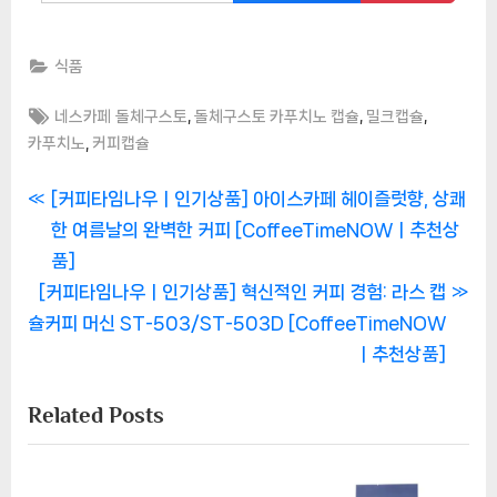
식품
Tags:
,
,
,
네스카페 돌체구스토
돌체구스토 카푸치노 캡슐
밀크캡슐
,
카푸치노
커피캡슐
글
P
[커피타임나우ㅣ인기상품] 아이스카페 헤이즐럿향, 상쾌
r
한 여름날의 완벽한 커피 [CoffeeTimeNOWㅣ추천상
탐
e
품]
색
N
v
[커피타임나우ㅣ인기상품] 혁신적인 커피 경험: 라스 캡
e
i
슐커피 머신 ST-503/ST-503D [CoffeeTimeNOW
x
o
ㅣ추천상품]
t
u
Related Posts
P
s
o
P
s
o