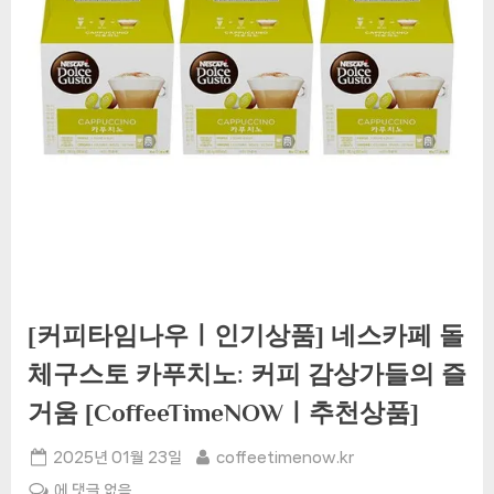
[커피타임나우ㅣ인기상품] 네스카페 돌
체구스토 카푸치노: 커피 감상가들의 즐
거움 [CoffeeTimeNOWㅣ추천상품]
Posted
By
2025년 01월 23일
coffeetimenow.kr
on
[커
에 댓글 없음