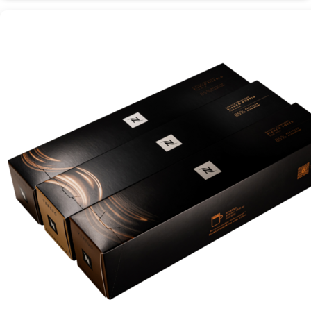
캡
슐
커
피
바
리
스
타
3
종
세
트
로
맛
있
는