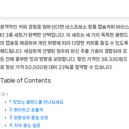
커
피
순
본격적인 커피 경험을 원하신다면 네스프레소 정품 캡슐커피 바리스
간
타 3종 세트가 완벽한 선택입니다. 이 세트는 세 가지 독특한 블렌드
을
의 캡슐을 제공하여 개인 취향에 따라 다양한 커피를 즐길 수 있도록
선
해드립니다. 세심하게 선별된 원두와 최신 추출 기술이 결합되어 모
물
든 잔에 풍부한 맛과 방향을 보장합니다. 할인 가격인 38,330원으
하
로 정상 가격 50,000원 대비 23%를 절약할 수 있습니다.
세
요
Table of Contents
[Coffee
ㅣ
추
맛있는 블렌드를 만나보세요
천
편리하고 효율적
상
호환성과 품질 보장
품]
자주 묻는 질문