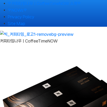
Skip
🌹커피타임나우ㅣCoffeeTimeNOW 소개🌹
to
🌹NOWs🌹
content
Privacy Policy
Site Map
커피타임나우ㅣCoffeeTimeNOW