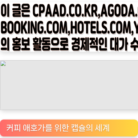
타
임
나
우
ㅣ
인
기
상
품]
네
스
프
레
소
정
커피 애호가를 위한 캡슐의 세계
품