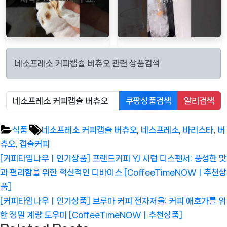
네소프레소 커피캡슐 버츄오 관련 상품검색
쿠팡상품검색
알리검색
Tags:
식품
네소프레소 커피캡슐 버츄오
,
네스프레소
,
바리스타
,
버
츄오
,
캡슐커피
글
Previous
[커피타임나우ㅣ인기상품] 프랜드커피 YJ 시럽 디스펜서: 풍성한 맛
탐
Post:
과 편리함을 위한 혁신적인 디바이스 [CoffeeTimeNOWㅣ추천상
색
품]
Next
[커피타임나우ㅣ인기상품] 브루마 커피 전자저울: 커피 애호가를 위
Post:
한 정밀 계량 도우미 [CoffeeTimeNOWㅣ추천상품]