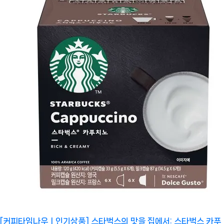
[커피타임나우ㅣ인기상품] 스타벅스의 맛을 집에서: 스타벅스 카푸