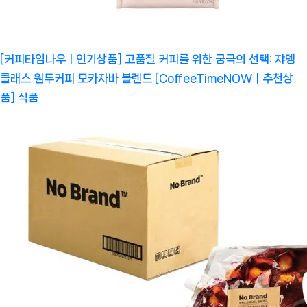
[커피타임나우ㅣ인기상품] 고품질 커피를 위한 궁극의 선택: 쟈뎅
클래스 원두커피 모카자바 블렌드 [CoffeeTimeNOWㅣ추천상
품]
식품