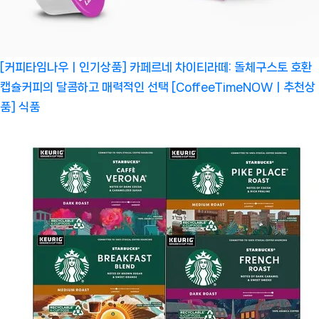
[커피타임나우ㅣ인기상품] 카페르네 차이티라떼: 돌체구스토 호환
캡슐커피의 달콤하고 매력적인 선택 [CoffeeTimeNOWㅣ추천상
품]
식품