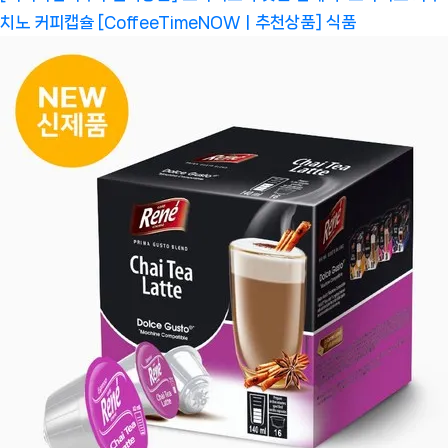
치노 커피캡슐 [CoffeeTimeNOWㅣ추천상품]
식품