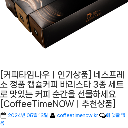
[커피타임나우ㅣ인기상품] 네스프레
소 정품 캡슐커피 바리스타 3종 세트
로 맛있는 커피 순간을 선물하세요
[CoffeeTimeNOWㅣ추천상품]
Posted
By
[커
2024년 05월 13일
coffeetimenow.kr
에 댓글 없
on
피
음