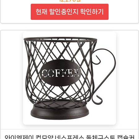
현재 할인중인지 확인하기
와이엠제이 컵모양 네스프레소 돌체구스토 캡슐커