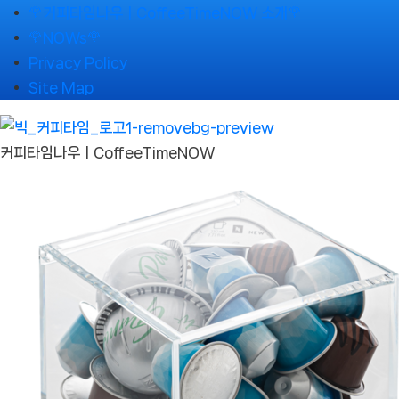
Skip
🌹커피타임나우ㅣCoffeeTimeNOW 소개🌹
to
🌹NOWs🌹
content
Privacy Policy
Site Map
커피타임나우ㅣCoffeeTimeNOW