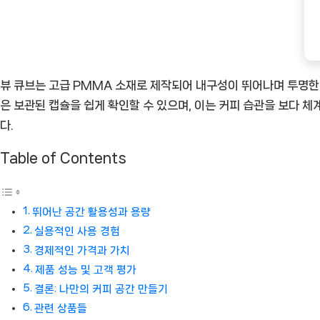
된
커
피
라
뷰 큐브는 고급 PMMA 소재로 제작되어 내구성이 뛰어나며 투명한
이
은 보관된 캡슐을 쉽게 확인할 수 있으며, 이는 커피 습관을 보다 체
프
다.
[Coffee
Table of Contents
ㅣ
추
천
뛰어난 공간 활용성과 용량
상
실용적인 사용 경험
품]
경제적인 가격과 가치
제품 성능 및 고객 평가
결론: 나만의 커피 공간 만들기
관련 상품들