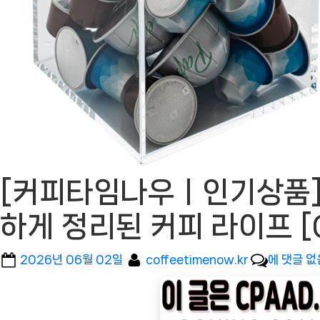
[커피타임나우ㅣ인기상품] 
하게 정리된 커피 라이프 [
Posted
By
[커
2026년 06월 02일
coffeetimenow.kr
에 댓글 없
on
피
타
임