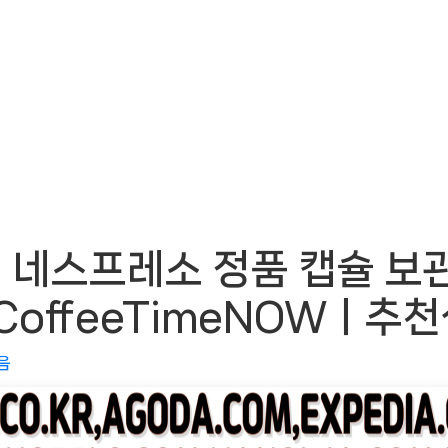
네스프레소 정품 캡슐 보관
CoffeeTimeNOWㅣ추천
음