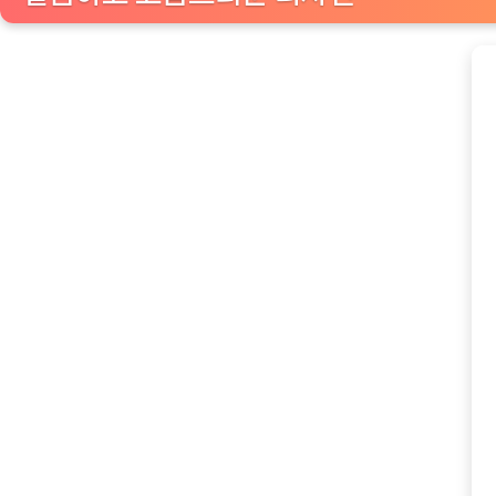
보
관
함
뷰
큐
브
디
스
펜
서:
깔
끔
하
게
정
리