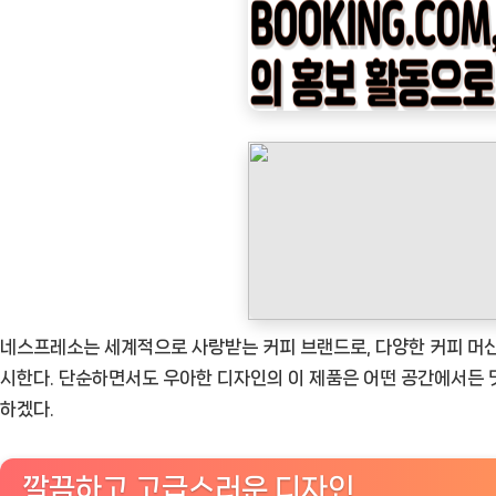
나
우
ㅣ
인
기
상
품]
네
스
프
레
네스프레소는 세계적으로 사랑받는 커피 브랜드로, 다양한 커피 머신과
소
시한다. 단순하면서도 우아한 디자인의 이 제품은 어떤 공간에서든 
정
하겠다.
품
캡
깔끔하고 고급스러운 디자인
슐