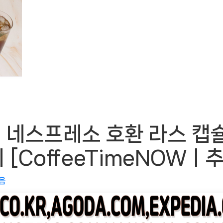
네스프레소 호환 라스 캡슐
 [CoffeeTimeNOWㅣ
음