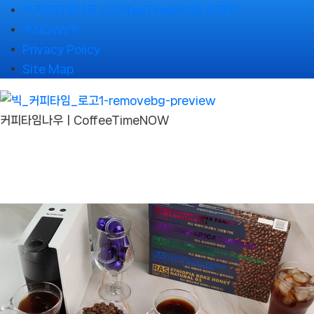
Skip
🌹커피타임나우ㅣCoffeeTimeNOW 소개🌹
to
🌹NOWs🌹
content
Privacy Policy
Site Map
커피타임나우ㅣCoffeeTimeNOW