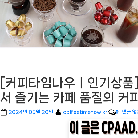
[커피타임나우ㅣ인기상품] 
서 즐기는 카페 품질의 커피
Posted
By
[커
2024년 05월 20일
coffeetimenow.kr
에 댓글 없
on
피
타
임