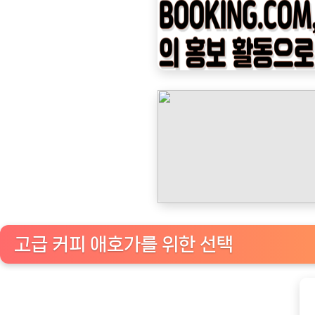
나
우
ㅣ
인
기
상
품]
네
스
프
레
소
고급 커피 애호가를 위한 선택
호
환
라
스