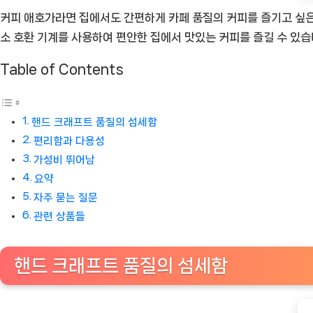
커피 애호가라면 집에서도 간편하게 카페 품질의 커피를 즐기고 싶은
카
소 호환 기계를 사용하여 편안한 집에서 맛있는 커피를 즐길 수 있습
페
품
Table of Contents
질
의
커
핸드 크래프트 품질의 섬세함
피
편리함과 다용성
[Coffee
가성비 뛰어남
ㅣ
요약
추
자주 묻는 질문
천
관련 상품들
상
품]
핸드 크래프트 품질의 섬세함