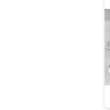
캡
슐
커
피:
향
긋
한
풍
미
로
집
에
서
즐
기
는