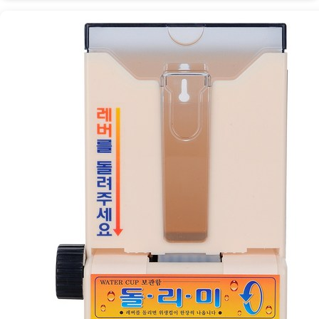
투
컵
보
관
함
으
로
편
리
하
게
컵
관
리
하
세