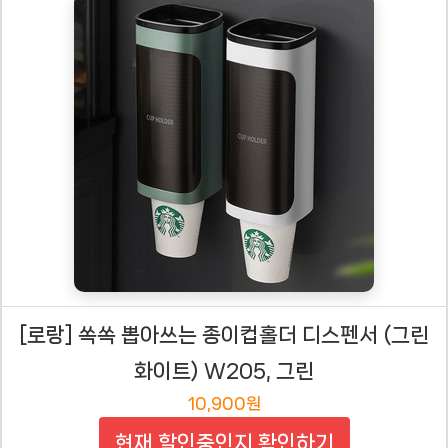
[로랑] 쏙쏙 뽑아쓰는 종이컵홀더 디스펜서 (그린
화이트) W205, 그린
10,900원
현재 할인중인지 확인하기