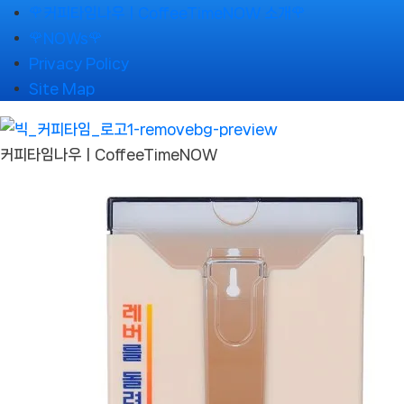
Skip
🌹커피타임나우ㅣCoffeeTimeNOW 소개🌹
to
🌹NOWs🌹
content
Privacy Policy
Site Map
커피타임나우ㅣCoffeeTimeNOW