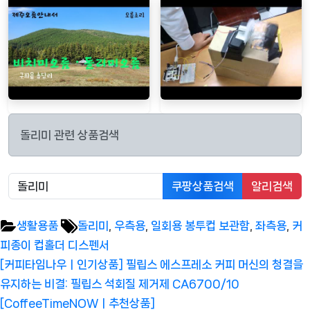
돌리미 관련 상품검색
쿠팡상품검색
알리검색
Tags:
생활용품
돌리미
,
우측용
,
일회용 봉투컵 보관함
,
좌측용
,
커
피종이 컵홀더 디스펜서
글
Previous
[커피타임나우ㅣ인기상품] 필립스 에스프레소 커피 머신의 청결을
탐
Post:
유지하는 비결: 필립스 석회질 제거제 CA6700/10
색
[CoffeeTimeNOWㅣ추천상품]