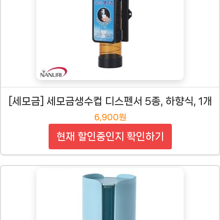
[세모금] 세모금생수컵 디스펜서 5종, 하향식, 1개
6,900원
현재 할인중인지 확인하기