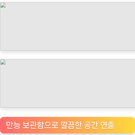
타
임
나
우
ㅣ
인
기
상
품]
돌
리
미
일
회
용
만능 보관함으로 깔끔한 공간 연출
봉