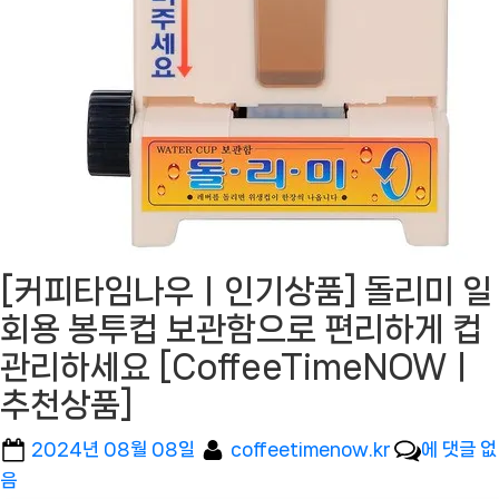
[커피타임나우ㅣ인기상품] 돌리미 일
회용 봉투컵 보관함으로 편리하게 컵
관리하세요 [CoffeeTimeNOWㅣ
추천상품]
Posted
By
[커
2024년 08월 08일
coffeetimenow.kr
에 댓글 없
on
피
음