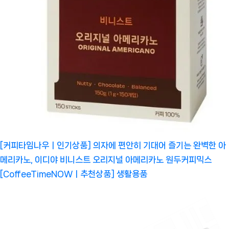
[커피타임나우ㅣ인기상품] 의자에 편안히 기대어 즐기는 완벽한 아
메리카노, 이디야 비니스트 오리지널 아메리카노 원두커피믹스
[CoffeeTimeNOWㅣ추천상품]
생활용품