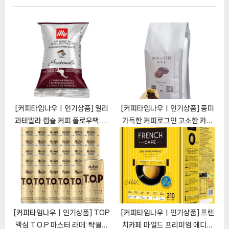
o
P
s
o
t
s
:
t
:
[커피타임나우ㅣ인기상품] 일리
[커피타임나우ㅣ인기상품] 풍미
과테말라 캡슐 커피 플로우팩: 풍
가득한 커피로그인 고소한 카페
부한 향과 부드러운 맛의 여정
블렌드 원두커피
[CoffeeTimeNOWㅣ추천상
[CoffeeTimeNOWㅣ추천상
품]
품]
[커피타임나우ㅣ인기상품] TOP
[커피타임나우ㅣ인기상품] 프렌
맥심 T.O.P 마스터 라떼: 탁월한
치카페 마일드 프리미엄 에디션