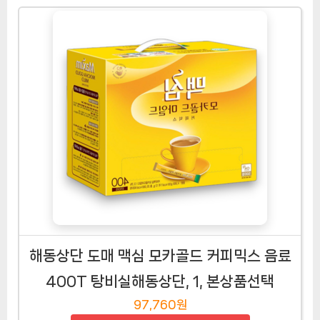
해동상단 도매 맥심 모카골드 커피믹스 음료
400T 탕비실해동상단, 1, 본상품선택
97,760원