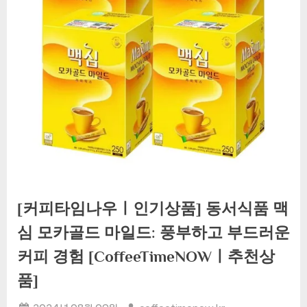
[커피타임나우ㅣ인기상품] 동서식품 맥
심 모카골드 마일드: 풍부하고 부드러운
커피 경험 [CoffeeTimeNOWㅣ추천상
품]