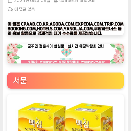
Posted
By
2024년 08월 09일
coffeetimenow.kr
on
[커
에 댓글 없음
피
타
임
나
우
ㅣ
인
기
상
서문
품]
동
서
식
품
맥
심
모