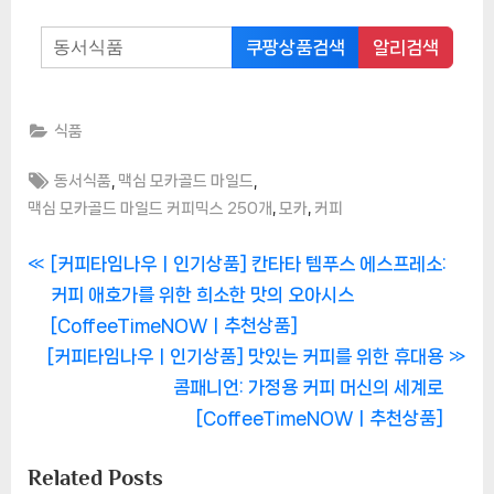
쿠팡상품검색
알리검색
식품
Tags:
,
,
동서식품
맥심 모카골드 마일드
,
,
맥심 모카골드 마일드 커피믹스 250개
모카
커피
글
P
[커피타임나우ㅣ인기상품] 칸타타 템푸스 에스프레소:
r
커피 애호가를 위한 희소한 맛의 오아시스
탐
e
[CoffeeTimeNOWㅣ추천상품]
색
N
v
[커피타임나우ㅣ인기상품] 맛있는 커피를 위한 휴대용
e
i
콤패니언: 가정용 커피 머신의 세계로
x
o
[CoffeeTimeNOWㅣ추천상품]
t
u
Related Posts
P
s