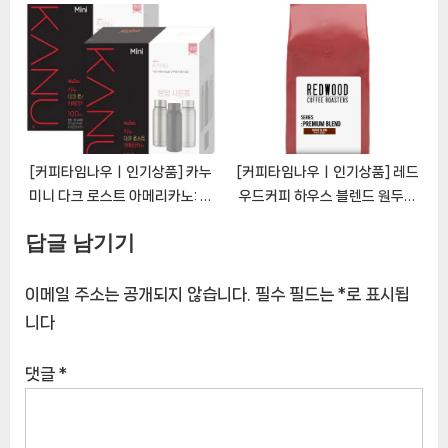
맛과 편리함으로 선사하는 완벽한
카페믹스: 풍부한 맛과 편리함의
휴식의 동반자
완벽한 조화
[CoffeeTimeNOWㅣ추천상
[CoffeeTimeNOWㅣ추천상
품]
품]
[커피타임나우ㅣ인기상품] 카누
[커피타임나우ㅣ인기상품] 레드
미니 다크 로스트 아메리카노: 풍
우드커피 하우스 블렌드 원두커
부한 맛과 편리함이 결합
피: 풍부한 아로마의 향연
답글 남기기
[CoffeeTimeNOWㅣ추천상
[CoffeeTimeNOWㅣ추천상
품]
품]
이메일 주소는 공개되지 않습니다.
필수 필드는
*
로 표시됩
니다
댓글
*