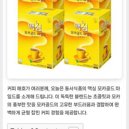
카
골
드
마
일
드:
풍
부
하
고
부
드
러
커피 애호가 여러분께, 오늘은 동서식품의 맥심 모카골드 마
운
일드를 소개해 드립니다. 이 독특한 블렌드는 초콜릿과 모카
커
의 풍부한 맛을 모카골드의 고유한 부드러움과 결합하여 완
피
벽하게 균형 잡힌 커피 경험을 제공합니다.
경
험
[CoffeeTimeNOW