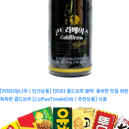
[커피타임나우ㅣ인기상품] 칸타타 콜드브루 블랙: 풍부한 맛을 위한
독특한 콜드브루 [CoffeeTimeNOWㅣ추천상품]
식품