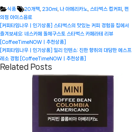
Tags:
식품
20개팩
,
230ml
,
나 아메리카노
,
스타벅스 컵커피
,
편
의점 아이스음료
글
Previous
[커피타임나우ㅣ인기상품] 스타벅스의 맛있는 커피 경험을 집에서
탐
Post:
즐겨보세요: 네스카페 돌체구스토 스타벅스 카페라테 리뷰
색
[CoffeeTimeNOWㅣ추천상품]
Next
[커피타임나우ㅣ인기상품] 일리 인텐소: 진한 향취의 대담한 에스프
Post:
레소 경험 [CoffeeTimeNOWㅣ추천상품]
Related Posts