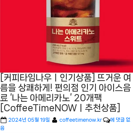
[커피타임나우ㅣ인기상품] 뜨거운 여
름을 상쾌하게! 편의점 인기 아이스음
료 ‘나는 아메리카노’ 20개팩
[CoffeeTimeNOWㅣ추천상품]
Posted
By
[커
2024년 05월 19일
coffeetimenow.kr
에 댓글 없
on
피
음