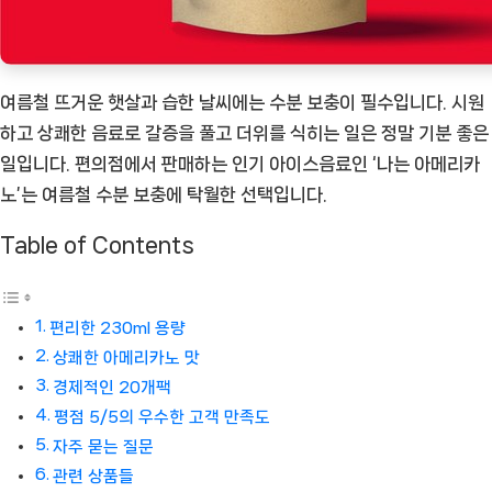
메
리
카
여름철 뜨거운 햇살과 습한 날씨에는 수분 보충이 필수입니다. 시원
노’
하고 상쾌한 음료로 갈증을 풀고 더위를 식히는 일은 정말 기분 좋은
20
일입니다. 편의점에서 판매하는 인기 아이스음료인 ‘나는 아메리카
개
노’는 여름철 수분 보충에 탁월한 선택입니다.
팩
[Coffee
Table of Contents
ㅣ
추
천
편리한 230ml 용량
상
상쾌한 아메리카노 맛
품]
경제적인 20개팩
평점 5/5의 우수한 고객 만족도
자주 묻는 질문
관련 상품들