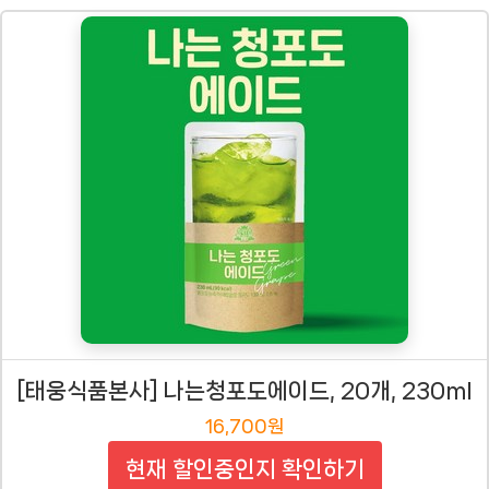
[태웅식품본사] 나는청포도에이드, 20개, 230ml
16,700원
현재 할인중인지 확인하기