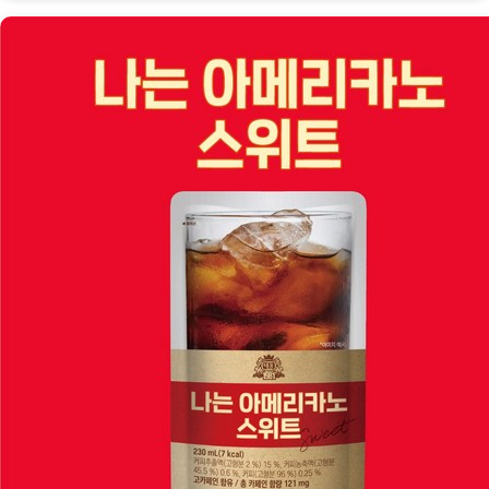
쾌
하
게!
편
의
점
인
기
아
이
스
음
료
‘나
는
아