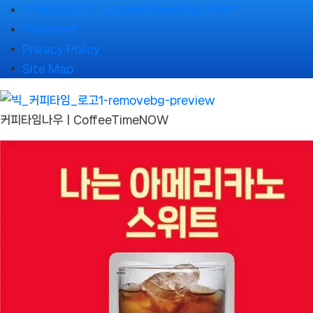
Skip
🌹커피타임나우ㅣCoffeeTimeNOW 소개🌹
to
🌹NOWs🌹
content
Privacy Policy
Site Map
커피타임나우ㅣCoffeeTimeNOW