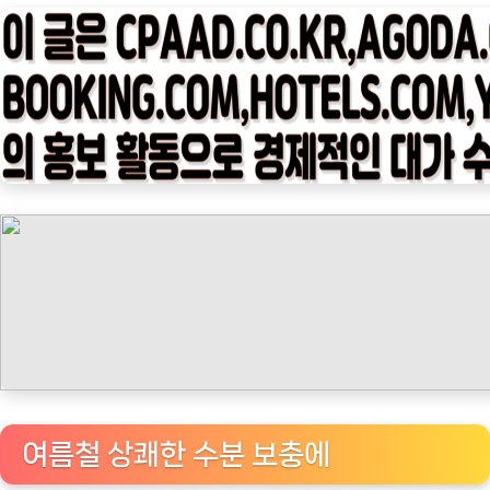
타
임
나
우
ㅣ
인
기
상
품]
뜨
거
운
여
름
을
여름철 상쾌한 수분 보충에
상