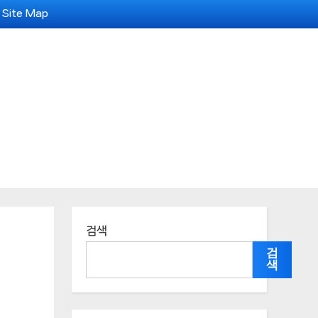
Site Map
검색
검
색