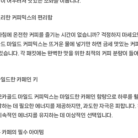
이 어우러져 맛있는 조화를 이룹니다.
카
경
편리한 커피믹스의 편리함
험:
맥
아침에 온전한 커피를 즐기는 시간이 없습니까? 걱정하지 마세요!
심
드 마일드 커피믹스는 뜨거운 물에 넣기만 하면 금세 맛있는 커
모
 있습니다. 각 패킷에는 완벽한 맛을 위한 최적의 커피 분량이 들
카
골
드
마
마일드한 카페인 키
일
드
모카골드 마일드 커피믹스는 마일드한 카페인 함량으로 하루를 
커
작하는 데 필요한 에너지를 제공하지만, 과도한 자극은 피합니다.
피
지속적인 에너지를 유지하는 데 이상적인 선택입니다.
믹
스
홈 카페의 필수 아이템
로