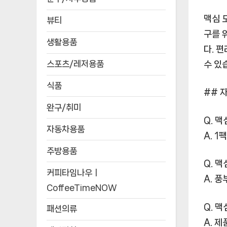
맥심 
뷰티
구를 
생활용품
다. 
스포츠/레저용품
수 있
식품
## 
완구/취미
Q. 
자동차용품
A. 
주방용품
Q. 
커피타임나우ㅣ
A. 
CoffeeTimeNOW
Q. 
패션의류
A. 