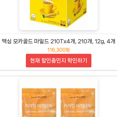
맥심 모카골드 마일드 210Tx4개, 210개, 12g, 4개
116,300원
현재 할인중인지 확인하기