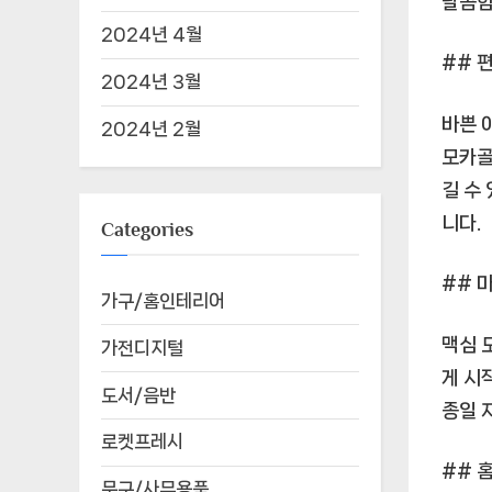
달콤함
2024년 4월
## 
2024년 3월
바쁜 
2024년 2월
모카골
길 수
니다.
Categories
## 
가구/홈인테리어
맥심 
가전디지털
게 시
도서/음반
종일 
로켓프레시
## 
문구/사무용품