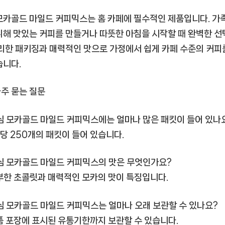
하
모카골드 마일드 커피믹스는 홈 카페에 필수적인 제품입니다. 가
루
를
위해 맛있는 커피를 만들거나 따뜻한 아침을 시작할 때 완벽한 
시
편리한 패키징과 매력적인 맛으로 가정에서 쉽게 카페 수준의 커피
작
습니다.
하
세
자주 묻는 질문
요
[CoffeeTimeNOW
맥심 모카골드 마일드 커피믹스에는 얼마나 많은 패킷이 들어 있나
ㅣ
1팩당 250개의 패킷이 들어 있습니다.
추
천
맥심 모카골드 마일드 커피믹스의 맛은 무엇인가요?
상
품]
풍부한 초콜릿과 매력적인 모카의 맛이 특징입니다.
맥심 모카골드 마일드 커피믹스는 얼마나 오래 보관할 수 있나요?
제품 포장에 표시된 유통기한까지 보관할 수 있습니다.