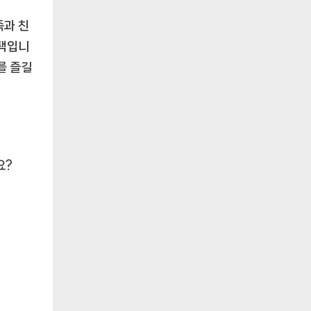
족과 친
선택입니
를 즐길
요?