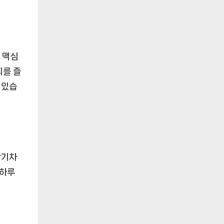
 맥심
피를 즐
어있습
활기차
 하루