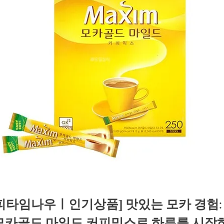
피타임나우ㅣ인기상품] 맛있는 모카 경험:
모카골드 마일드 커피믹스로 하루를 시작