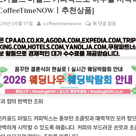
[CoffeeTimeNOWㅣ추천상품]
sted
By
[커
24년 05월 17일
coffeetimenow.kr
에 댓글 없음
피
타
임
나
우
ㅣ
인
기
상
맛과 향의 완벽한 조화
품]
맛
모카골드 마일드 커피믹스는 풍부한 초콜릿과 매력적인 모카 향으
있
는
완벽하게 시작할 수 있도록 해줍니다. 커피의 부드러운 쓴맛과 
모