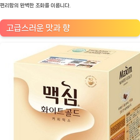
맥
편리함의 완벽한 조화를 이룹니다.
심
화
고급스러운 맛과 향
이
트
골
드
250T
커
피
믹
스
[Coffee
ㅣ
추
천