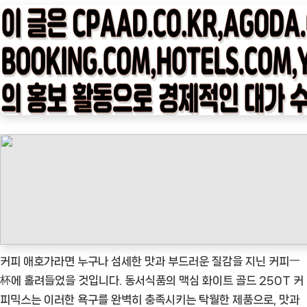
타
임
나
우
ㅣ
인
기
상
품]
매
력
에
탐
닉
커피 애호가라면 누구나 섬세한 맛과 부드러운 질감을 지닌 커피一
하
杯에 홀려들었을 것입니다. 동서식품의 맥심 화이트 골드 250T 커
다:
피믹스는 이러한 욕구를 완벽히 충족시키는 탁월한 제품으로, 맛과