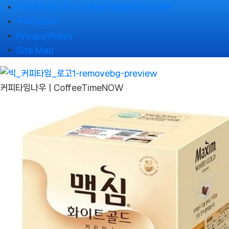
Skip
🌹커피타임나우ㅣCoffeeTimeNOW 소개🌹
to
🌹NOWs🌹
content
Privacy Policy
Site Map
커피타임나우ㅣCoffeeTimeNOW