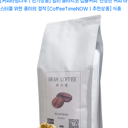
[커피타임나우ㅣ인기상품] 일리 클라시코 캡슐커피: 진정한 커피 마
스터를 위한 풍미의 걸작 [CoffeeTimeNOWㅣ추천상품]
식품