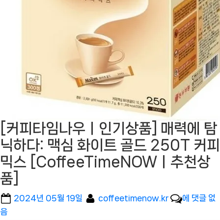
[커피타임나우ㅣ인기상품] 매력에 탐
닉하다: 맥심 화이트 골드 250T 커피
믹스 [CoffeeTimeNOWㅣ추천상
품]
Posted
By
[커
2024년 05월 19일
coffeetimenow.kr
에 댓글 없
on
피
음