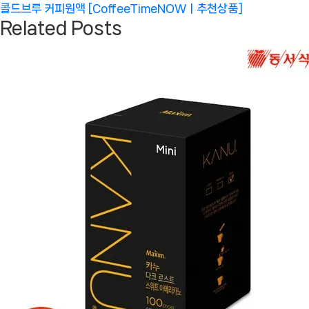
Post:
콜드브루 커피원액 [CoffeeTimeNOWㅣ추천상품]
Related Posts