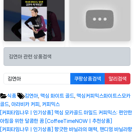
김연아 관련 상품검색
쿠팡상품검색
알리검색
Tags:
식품
김연아
,
맥심 화이트 골드
,
맥심커피믹스화이트스모카
골드
,
아라비카 커피
,
커피믹스
글
Previous
[커피타임나우ㅣ인기상품] 맥심 모카골드 마일드 커피믹스: 편안한
탐
Post:
아침을 위한 달콤한 꿈 [CoffeeTimeNOWㅣ추천상품]
색
Next
[커피타임나우ㅣ인기상품] 향긋한 바닐라의 매력, 핸디엄 바닐라향