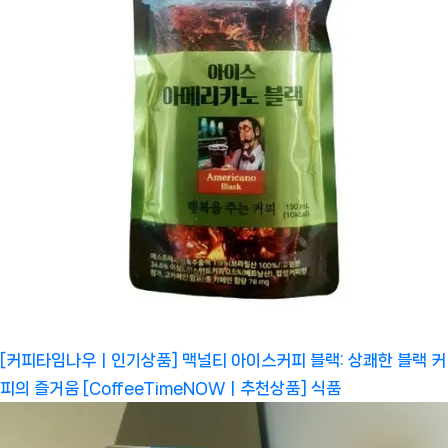
[커피타임나우ㅣ인기상품] 맥널티 아이스커피 블랙: 상쾌한 블랙 커
피의 즐거움 [CoffeeTimeNOWㅣ추천상품]
식품