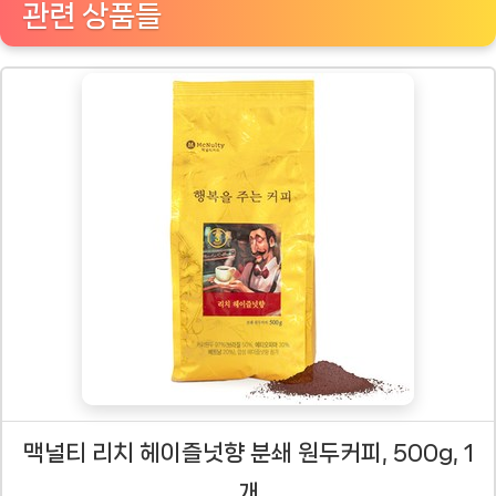
관련 상품들
맥널티 리치 헤이즐넛향 분쇄 원두커피, 500g, 1
개