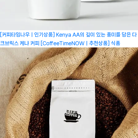
[커피타임나우ㅣ인기상품] Kenya AA의 깊이 있는 풍미를 담은 다
크브릭스 케냐 커피 [CoffeeTimeNOWㅣ추천상품]
식품