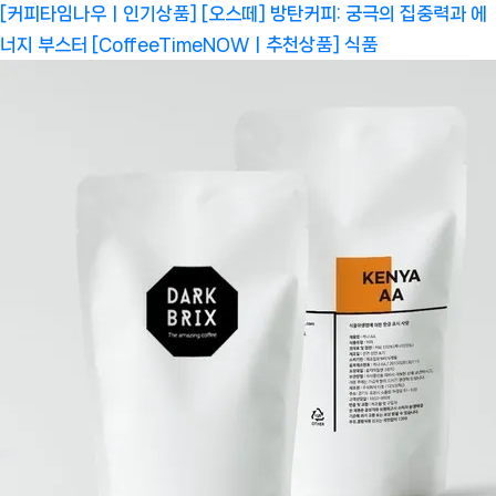
[커피타임나우ㅣ인기상품] [오스떼] 방탄커피: 궁극의 집중력과 에
너지 부스터 [CoffeeTimeNOWㅣ추천상품]
식품