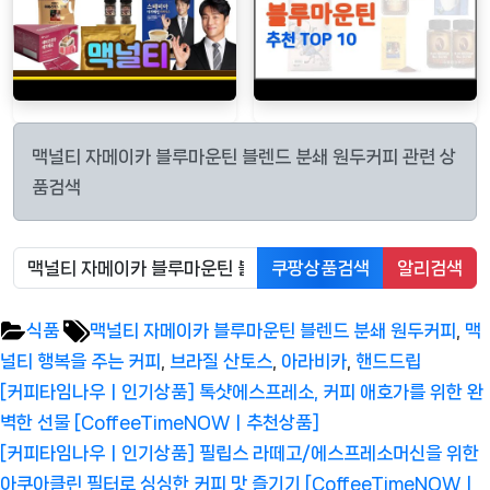
맥널티 자메이카 블루마운틴 블렌드 분쇄 원두커피 관련 상
품검색
쿠팡상품검색
알리검색
Tags:
식품
맥널티 자메이카 블루마운틴 블렌드 분쇄 원두커피
,
맥
널티 행복을 주는 커피
,
브라질 산토스
,
아라비카
,
핸드드립
글
Previous
[커피타임나우ㅣ인기상품] 톡샷에스프레소, 커피 애호가를 위한 완
탐
Post:
벽한 선물 [CoffeeTimeNOWㅣ추천상품]
색
Next
[커피타임나우ㅣ인기상품] 필립스 라떼고/에스프레소머신을 위한
Post:
아쿠아클린 필터로 싱싱한 커피 맛 즐기기 [CoffeeTimeNOWㅣ