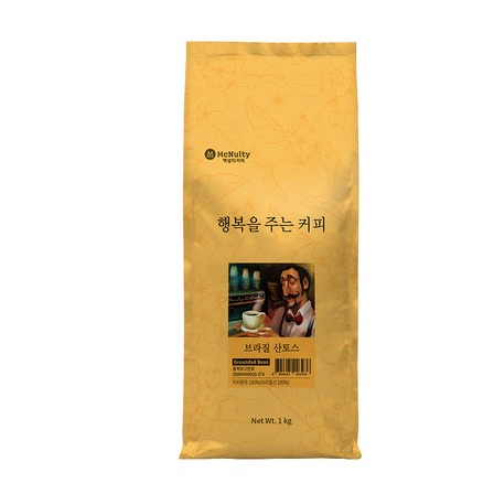
사
하
는
커
피:
브
라
질
산
토
스
[Coffee
ㅣ
추
천
상