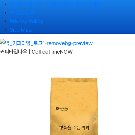
Skip
🌹커피타임나우ㅣCoffeeTimeNOW 소개🌹
to
🌹NOWs🌹
content
Privacy Policy
Site Map
커피타임나우ㅣCoffeeTimeNOW