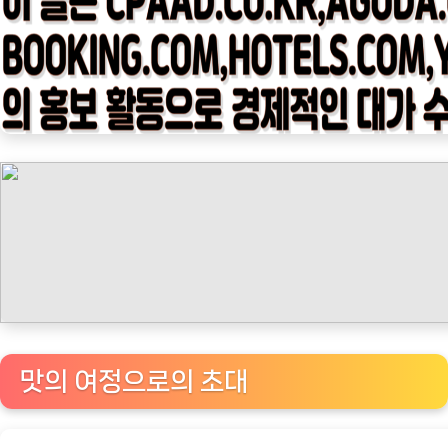
임
나
우
ㅣ
인
기
상
품]
맥
널
티
의
행
복
맛의 여정으로의 초대
을
선