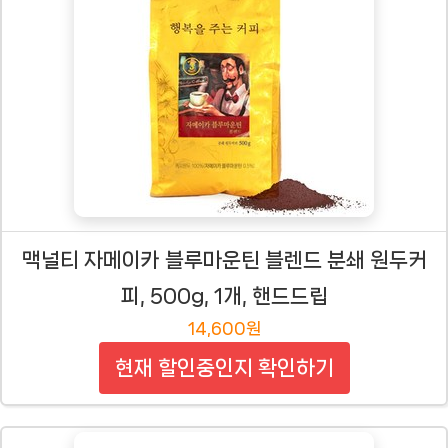
맥널티 자메이카 블루마운틴 블렌드 분쇄 원두커
피, 500g, 1개, 핸드드립
14,600원
현재 할인중인지 확인하기