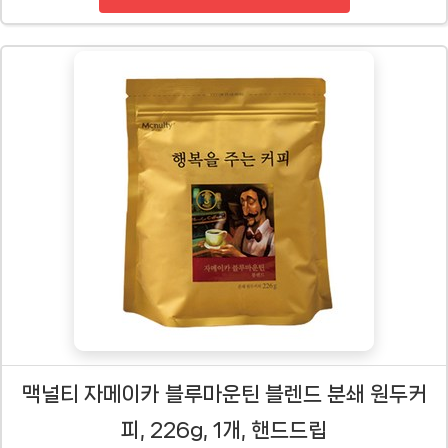
맥널티 자메이카 블루마운틴 블렌드 분쇄 원두커
피, 226g, 1개, 핸드드립