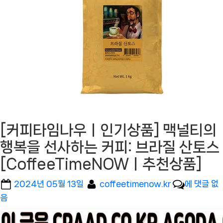
[커피타임나우ㅣ인기상품] 맥널티의
행복을 선사하는 커피: 브라질 산토스
[CoffeeTimeNOWㅣ추천상품]
Posted
By
[커
2024년 05월 13일
coffeetimenow.kr
에 댓글 없
on
피
음
타