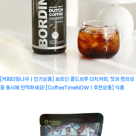
[커피타임나우ㅣ인기상품] 보르딘 콜드브루 더치커피, 맛과 편의성
을 동시에 만끽하세요! [CoffeeTimeNOWㅣ추천상품]
식품