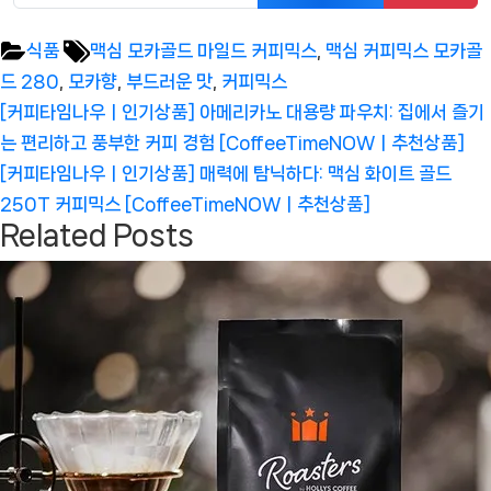
Tags:
식품
맥심 모카골드 마일드 커피믹스
,
맥심 커피믹스 모카골
드 280
,
모카향
,
부드러운 맛
,
커피믹스
글
Previous
[커피타임나우ㅣ인기상품] 아메리카노 대용량 파우치: 집에서 즐기
탐
Post:
는 편리하고 풍부한 커피 경험 [CoffeeTimeNOWㅣ추천상품]
색
Next
[커피타임나우ㅣ인기상품] 매력에 탐닉하다: 맥심 화이트 골드
Post:
250T 커피믹스 [CoffeeTimeNOWㅣ추천상품]
Related Posts