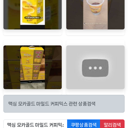
맥심 모카골드 마일드 커피믹스 관련 상품검색
쿠팡상품검색
알리검색