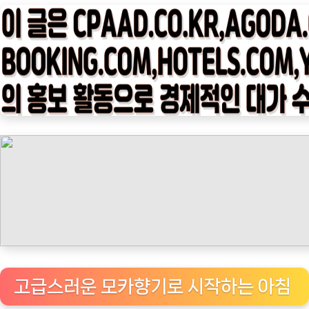
타
임
나
우
ㅣ
인
기
상
품]
맥
심
모
카
골
드
고급스러운 모카향기로 시작하는 아침
마