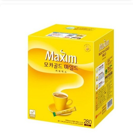
일
드
커
피
믹
스:
편
안
한
아
침
을
위
한
달
콤