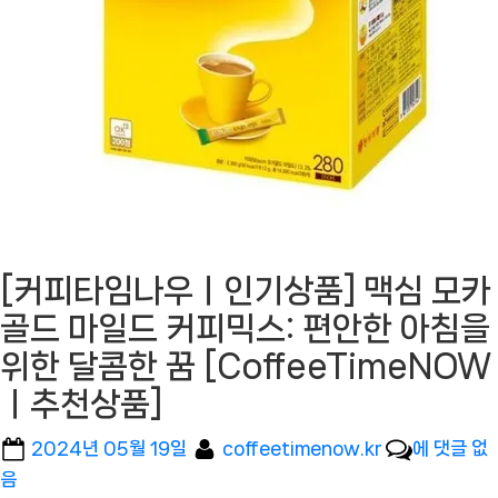
[커피타임나우ㅣ인기상품] 맥심 모카
골드 마일드 커피믹스: 편안한 아침을
위한 달콤한 꿈 [CoffeeTimeNOW
ㅣ추천상품]
Posted
By
[커
2024년 05월 19일
coffeetimenow.kr
에 댓글 없
on
피
음