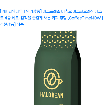
[커피타임나우ㅣ인기상품] 네스프레소 버츄오 마스터오리진 베스
트 4종 세트: 감각을 즐겁게 하는 커피 경험 [CoffeeTimeNOWㅣ
추천상품]
식품