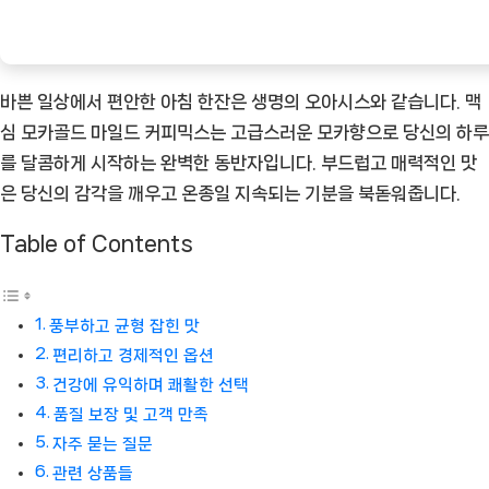
한
꿈
[Coffee
바쁜 일상에서 편안한 아침 한잔은 생명의 오아시스와 같습니다. 맥
ㅣ
심 모카골드 마일드 커피믹스는 고급스러운 모카향으로 당신의 하루
추
를 달콤하게 시작하는 완벽한 동반자입니다. 부드럽고 매력적인 맛
천
은 당신의 감각을 깨우고 온종일 지속되는 기분을 북돋워줍니다.
상
품]
Table of Contents
풍부하고 균형 잡힌 맛
편리하고 경제적인 옵션
건강에 유익하며 쾌활한 선택
품질 보장 및 고객 만족
자주 묻는 질문
관련 상품들