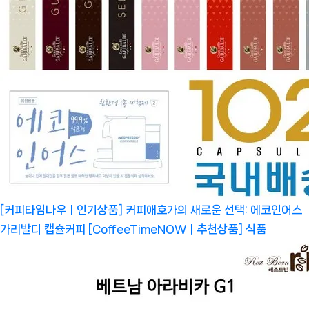
[커피타임나우ㅣ인기상품] 커피애호가의 새로운 선택: 에코인어스
가리발디 캡슐커피 [CoffeeTimeNOWㅣ추천상품]
식품