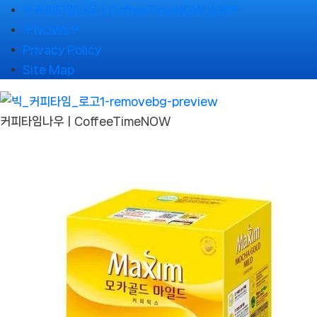
Skip
🌹커피타임나우ㅣCoffeeTimeNOW 소개🌹
to
🌹NOWs🌹
content
Privacy Policy
Site Map
커피타임나우ㅣCoffeeTimeNOW