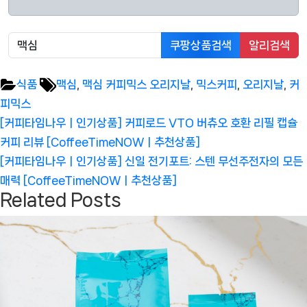
쿠팡상품검색
알리검색
Tags:
식품
맥심
,
맥심 커피믹스 오리지날
,
믹스커피
,
오리지날
,
커
피믹스
글
Previous
[커피타임나우ㅣ인기상품] 커피로드 VTO 버츄오 호환 리필 캡슐
탐
Post:
커피 리뷰 [CoffeeTimeNOWㅣ추천상품]
색
Next
[커피타임나우ㅣ인기상품] 신일 전기포트: 스텐 무선주전자의 모든
Post:
매력 [CoffeeTimeNOWㅣ추천상품]
Related Posts