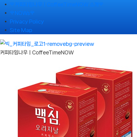
Skip
🌹커피타임나우ㅣCoffeeTimeNOW 소개🌹
to
🌹NOWs🌹
content
Privacy Policy
Site Map
커피타임나우ㅣCoffeeTimeNOW