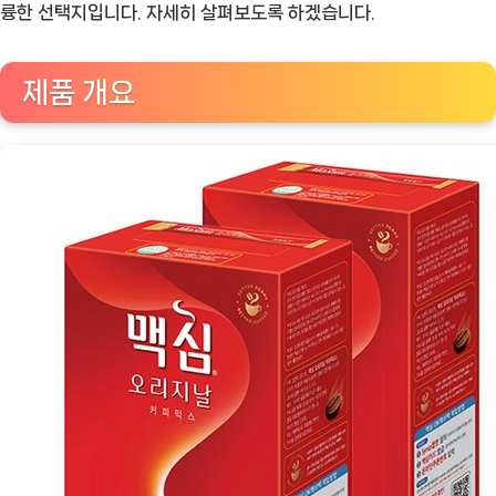
믹
륭한 선택지입니다. 자세히 살펴보도록 하겠습니다.
스,
하
제품 개요
루
의
작
은
행
복
을
담
다
[Coffee
ㅣ
추
천