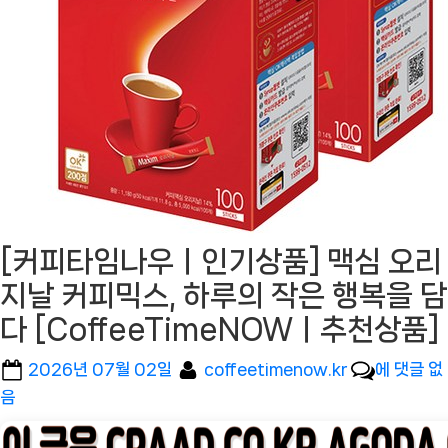
[커피타임나우ㅣ인기상품] 맥심 오리
지날 커피믹스, 하루의 작은 행복을 담
다 [CoffeeTimeNOWㅣ추천상품]
Posted
By
[커
2026년 07월 02일
coffeetimenow.kr
에 댓글 없
on
피
음
타