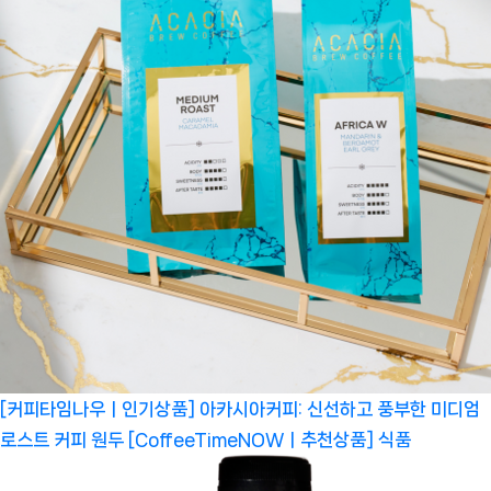
[커피타임나우ㅣ인기상품] 아카시아커피: 신선하고 풍부한 미디엄
로스트 커피 원두 [CoffeeTimeNOWㅣ추천상품]
식품