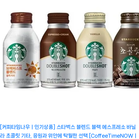
[커피타임나우ㅣ인기상품] 스타벅스 블렌드 블랙 에스프레소 바닐
라 초콜릿 기타, 응원과 위안에 탁월한 선택 [CoffeeTimeNOWㅣ