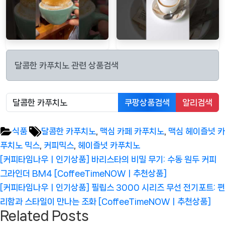
달콤한 카푸치노 관련 상품검색
쿠팡상품검색
알리검색
Tags:
식품
달콤한 카푸치노
,
맥심 카페 카푸치노
,
맥심 헤이즐넛 카
푸치노 믹스
,
커피믹스
,
헤이즐넛 카푸치노
글
Previous
[커피타임나우ㅣ인기상품] 바리스타의 비밀 무기: 수동 원두 커피
탐
Post:
그라인더 BM4 [CoffeeTimeNOWㅣ추천상품]
색
Next
[커피타임나우ㅣ인기상품] 필립스 3000 시리즈 무선 전기포트: 편
Post:
리함과 스타일이 만나는 조화 [CoffeeTimeNOWㅣ추천상품]
Related Posts