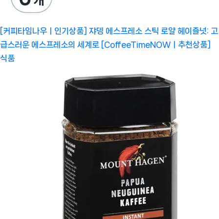
[커피타임나우ㅣ인기상품] 쟈뎅 에스프레소 스틱 로얄 헤이즐넛: 고
급스러운 에스프레소의 세계로 [CoffeeTimeNOWㅣ추천상품]
식품