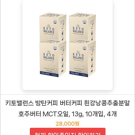
키토밸런스 방탄커피 버터커피 흰강낭콩추출분말
호주버터 MCT오일, 13g, 10개입, 4개
28,000원