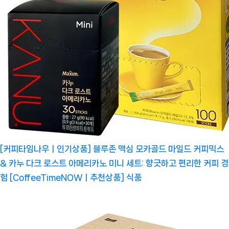
[커피타임나우ㅣ인기상품] 블루존 맥심 모카골드 마일드 커피믹스
& 카누 다크 로스트 아메리카노 미니 세트: 향긋하고 편리한 커피 경
험 [CoffeeTimeNOWㅣ추천상품]
식품