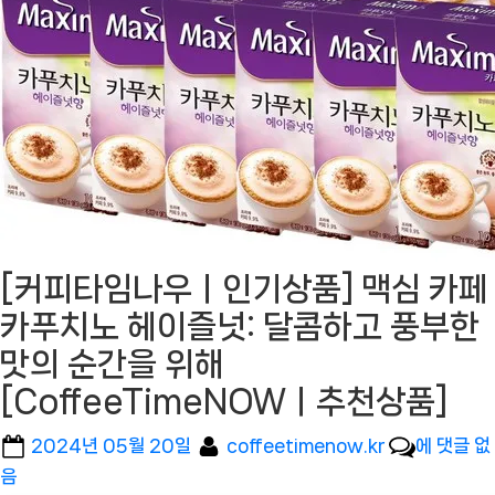
[커피타임나우ㅣ인기상품] 맥심 카페
카푸치노 헤이즐넛: 달콤하고 풍부한
맛의 순간을 위해
[CoffeeTimeNOWㅣ추천상품]
Posted
By
[커
2024년 05월 20일
coffeetimenow.kr
에 댓글 없
on
피
음