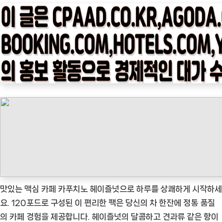
타
임
나
우
ㅣ
인
기
상
품]
맥
심
카
페
카
맛있는 맥심 카페 카푸치노 헤이즐넛으로 하루를 상쾌하게 시작하세
푸
요. 120포드로 구성된 이 편리한 팩은 당신의 차 한잔에 정통 품질
치
의 카페 경험을 제공합니다. 헤이즐넛의 달콤하고 견과류 같은 향이