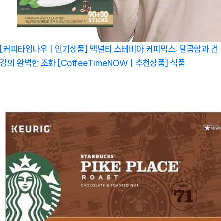
[커피타임나우ㅣ인기상품] 맥널티 스테비아 커피믹스: 달콤함과 건
강의 완벽한 조화 [CoffeeTimeNOWㅣ추천상품]
식품