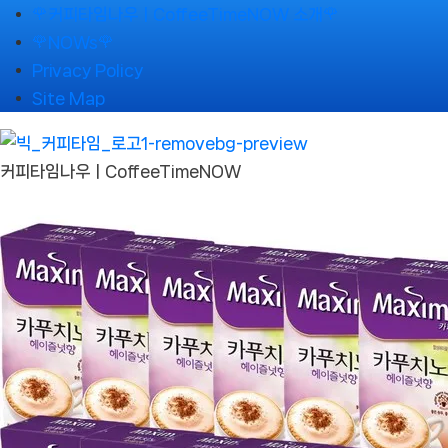
Skip
🌹커피타임나우ㅣCoffeeTimeNOW 소개🌹
to
🌹NOWs🌹
content
Privacy Policy
Site Map
커피타임나우ㅣCoffeeTimeNOW