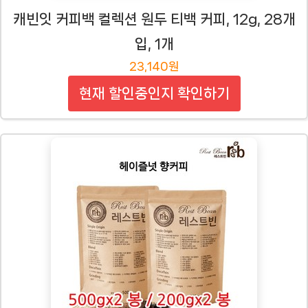
캐빈잇 커피백 컬렉션 원두 티백 커피, 12g, 28개
입, 1개
23,140원
현재 할인중인지 확인하기