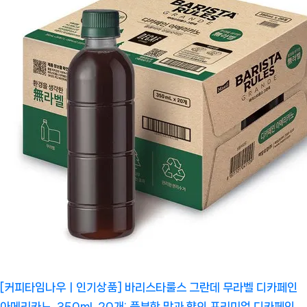
[커피타임나우ㅣ인기상품] 바리스타룰스 그란데 무라벨 디카페인
아메리카노, 350ml, 20개: 풍부한 맛과 향의 프리미엄 디카페인