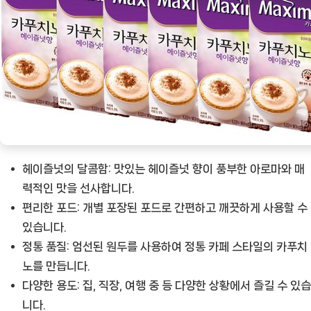
을
위
해
[Coffee
ㅣ
추
천
상
품]
헤이즐넛의 달콤함:
맛있는 헤이즐넛 향이 풍부한 아로마와 매
력적인 맛을 선사합니다.
편리한 포드:
개별 포장된 포드로 간편하고 깨끗하게 사용할 수
있습니다.
정통 품질:
엄선된 원두를 사용하여 정통 카페 스타일의 카푸치
노를 만듭니다.
다양한 용도:
집, 직장, 여행 중 등 다양한 상황에서 즐길 수 있습
니다.