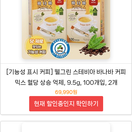
[기능성 표시 커피] 웰그린 스테비아 바나바 커피
믹스 혈당 상승 억제, 9.5g, 100개입, 2개
69,990원
현재 할인중인지 확인하기