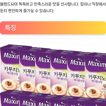
노
블렌드되어 독특하고 만족스러운 맛을 선사합니다. 집이나 직장에서
헤
든지 편안하게 즐기실 수 있습니다.
이
즐
특징
넛:
달
콤
하
고
풍
부
한
맛
의
순
간