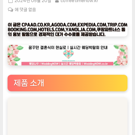
Posted
By
2024년 05월 20일
coffeetimenow.kr
on
[커
에 댓글 없음
피
타
임
나
우
ㅣ
인
기
상
제품 소개
품]
메
디
프
레
소
네
스