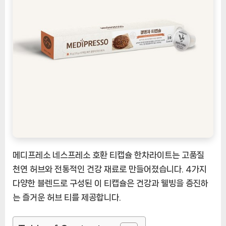
프
레
소
호
환
티
캡
슐
한
차
라
이
트
메디프레소 네스프레소 호환 티캡슐 한차라이트는 고품질
4
천연 허브와 전통적인 건강 재료로 만들어졌습니다. 4가지
종
다양한 블렌드로 구성된 이 티캡슐은 건강과 웰빙을 증진하
택
는 즐거운 허브 티를 제공합니다.
1,
결
명