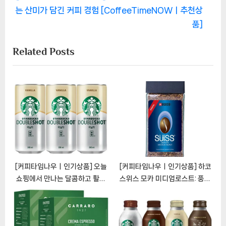
색
e
v
는 산미가 담긴 커피 경험 [CoffeeTimeNOWㅣ추천상
x
i
품]
t
o
Related Posts
P
u
o
s
s
P
t
o
:
s
t
:
[커피타임나우ㅣ인기상품] 오늘
[커피타임나우ㅣ인기상품] 하코
쇼핑에서 만나는 달콤하고 활력
스위스 모카 미디엄로스트: 풍미
넘치는 스타벅스 더블샷 바닐라
로운 모닝 커피의 비밀
[CoffeeTimeNOWㅣ추천상
[CoffeeTimeNOWㅣ추천상
품]
품]