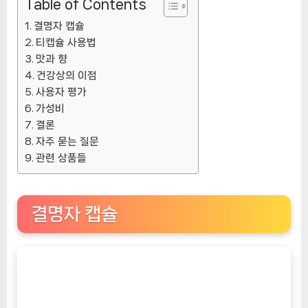
Table of Contents
자
결명자 캡슐
리
티캡슐 사용법
뷰
맛과 향
[CoffeeTimeNOW
건강상의 이점
ㅣ
사용자 평가
추
가성비
천
결론
상
자주 묻는 질문
품]
관련 상품들
결명자 캡슐