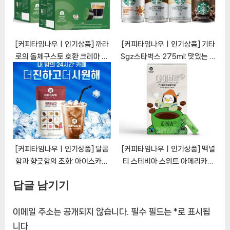
[커피타임나우ㅣ인기상품] 까라
[커피타임나우ㅣ인기상품] 기타
로의 돌체구스토 호환 크레마 에
Sgz스타벅스 275ml: 맛있는 에
스프레소: 홈 커피의 새로운 차원
스프레소 블렌드
[CoffeeTimeNOWㅣ추천상
[CoffeeTimeNOWㅣ추천상
품]
품]
[커피타임나우ㅣ인기상품] 달콤
[커피타임나우ㅣ인기상품] 맥널
함과 향긋함의 조화: 아이스카페
티 스테비아 스위트 아메리카노
헤이즐럿향 커피
커피 100개입(당뇨커피 무설탕
답글 남기기
[CoffeeTimeNOWㅣ추천상
커피 공정무역 펭수콜라보)
품]
[CoffeeTimeNOWㅣ추천상
품]
이메일 주소는 공개되지 않습니다.
필수 필드는
*
로 표시됩
니다