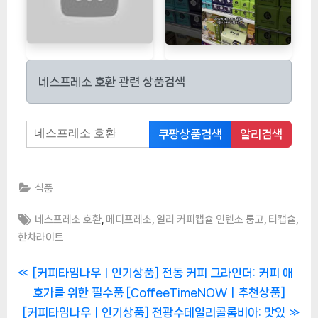
네스프레소 호환 관련 상품검색
쿠팡상품검색
알리검색
식품
Tags:
,
,
,
,
네스프레소 호환
메디프레소
일리 커피캡슐 인텐소 룽고
티캡슐
한차라이트
글
P
[커피타임나우ㅣ인기상품] 전동 커피 그라인더: 커피 애
r
호가를 위한 필수품 [CoffeeTimeNOWㅣ추천상품]
탐
N
e
[커피타임나우ㅣ인기상품] 전광수데일리콜롬비아: 맛있