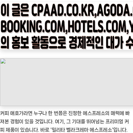
타
임
나
우
ㅣ
인
기
상
품]
밀
리
타
벨
라
커피 애호가라면 누구나 한 번쯤은 진정한 에스프레소의 매력에 빠
크
져본 경험이 있을 것입니다. 여기, 그 기대를 뛰어넘는 프리미엄 커
레
피 제품이 있습니다. 바로 ‘밀리타 벨라크레마 에스프레소’입니다.