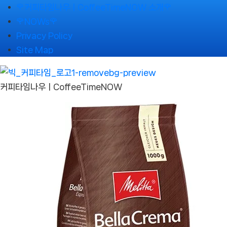
Skip
🌹커피타임나우ㅣCoffeeTimeNOW 소개🌹
to
🌹NOWs🌹
content
Privacy Policy
Site Map
커피타임나우ㅣCoffeeTimeNOW