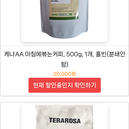
케냐AA 아침에볶는커피, 500g, 1개, 홀빈(분쇄안
함)
20,000원
현재 할인중인지 확인하기