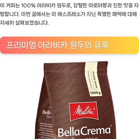
마
이 커피는 100% 아라비카 원두로, 강렬한 아로마향과 진한 맛을 자
에
랑합니다. 이번 글에서는 이 에스프레소가 지닌 특별한 매력에 대해
스
자세히 살펴보겠습니다.
프
레
프리미엄 아라비카 원두의 유혹
소:
진
정
한
커
피
의
매
력
을
경