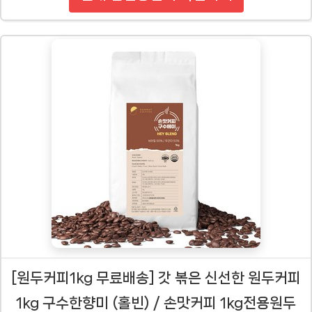
[원두커피1kg 무료배송] 갓 볶은 신선한 원두커피
1kg 구수한향미 (홀빈) / 손맛커피 1kg전용원두