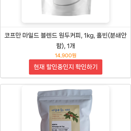
코프만 마일드 블렌드 원두커피, 1kg, 홀빈(분쇄안
함), 1개
14,900원
현재 할인중인지 확인하기