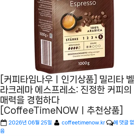
[커피타임나우ㅣ인기상품] 밀리타 벨
라크레마 에스프레소: 진정한 커피의
매력을 경험하다
[CoffeeTimeNOWㅣ추천상품]
Posted
By
[커
2026년 06월 25일
coffeetimenow.kr
에 댓글 없
on
피
음