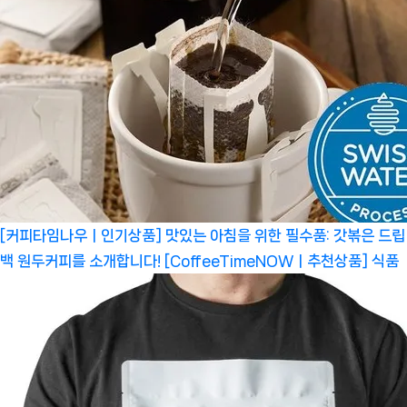
[커피타임나우ㅣ인기상품] 맛있는 아침을 위한 필수품: 갓볶은 드립
백 원두커피를 소개합니다! [CoffeeTimeNOWㅣ추천상품]
식품