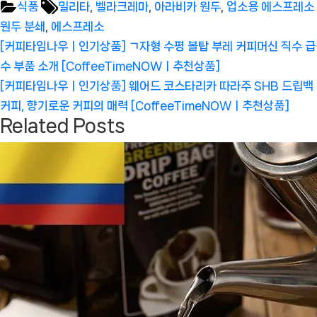
Tags:
식품
밀리타
,
벨라크레마
,
아라비카 원두
,
업소용 에스프레소
원두 분쇄
,
에스프레소
글
Previous
[커피타임나우ㅣ인기상품] ㄱ자형 수평 볼탑 부레 커피머신 직수 급
탐
Post:
수 부품 소개 [CoffeeTimeNOWㅣ추천상품]
색
Next
[커피타임나우ㅣ인기상품] 웨어드 코스타리카 따라주 SHB 드립백
Post:
커피, 향기로운 커피의 매력 [CoffeeTimeNOWㅣ추천상품]
Related Posts