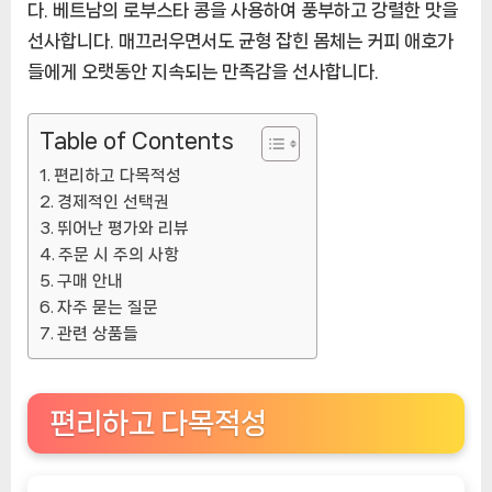
다. 베트남의 로부스타 콩을 사용하여 풍부하고 강렬한 맛을
한
선사합니다. 매끄러우면서도 균형 잡힌 몸체는 커피 애호가
즐
들에게 오랫동안 지속되는 만족감을 선사합니다.
거
움
[CoffeeTimeNOW
Table of Contents
ㅣ
편리하고 다목적성
추
경제적인 선택권
천
뛰어난 평가와 리뷰
상
주문 시 주의 사항
품]
구매 안내
자주 묻는 질문
관련 상품들
편리하고 다목적성