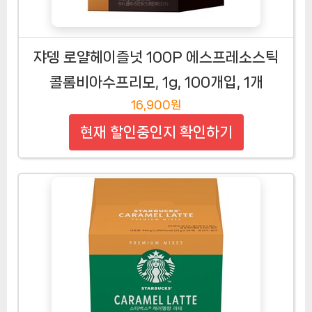
쟈뎅 로얄헤이즐넛 100P 에스프레소스틱
콜롬비아수프리모, 1g, 100개입, 1개
16,900원
현재 할인중인지 확인하기