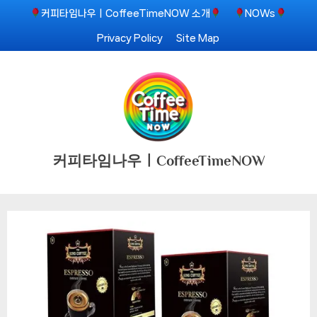
Skip
커피타임나우ㅣCoffeeTimeNOW 소개
NOWs
to
Privacy Policy
Site Map
content
커피타임나우ㅣCoffeeTimeNOW