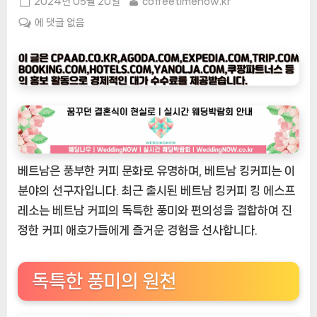
Posted
By
2024년 05월 20일
coffeetimenow.kr
on
[커
에 댓글 없음
피
타
임
나
우
ㅣ
인
기
베트남은 풍부한 커피 문화로 유명하며, 베트남 킹커피는 이
상
분야의 선구자입니다. 최근 출시된 베트남 킹커피 킹 에스프
품]
베
레소는 베트남 커피의 독특한 풍미와 편의성을 결합하여 진
트
정한 커피 애호가들에게 즐거운 경험을 선사합니다.
남
의
맛
독특한 풍미의 원천
을
담