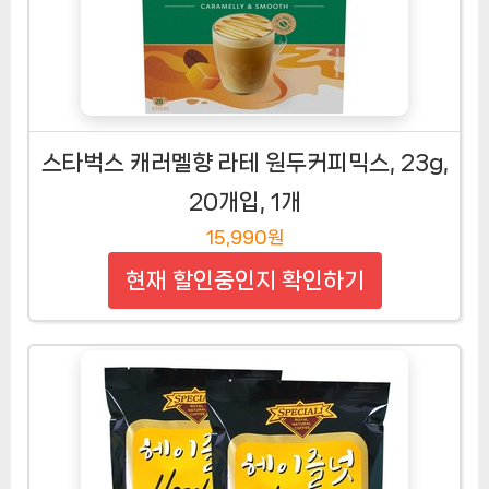
스타벅스 캐러멜향 라테 원두커피믹스, 23g,
20개입, 1개
15,990원
현재 할인중인지 확인하기