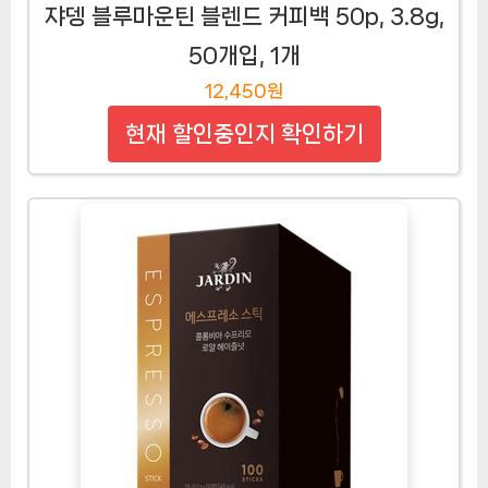
쟈뎅 블루마운틴 블렌드 커피백 50p, 3.8g,
50개입, 1개
12,450원
현재 할인중인지 확인하기