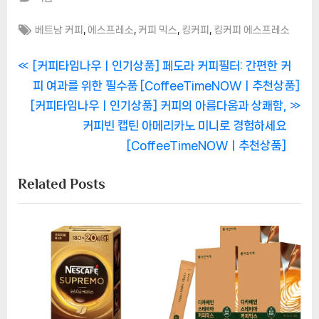
Tags:
,
,
,
,
베트남 커피
에스프레소
커피 믹스
킹커피
킹커피 에스프레소
글
P
[커피타임나우ㅣ인기상품] 페도라 커피필터: 간편한 커
r
피 여과를 위한 필수품 [CoffeeTimeNOWㅣ추천상품]
탐
N
e
[커피타임나우ㅣ인기상품] 커피의 아름다움과 상쾌함,
색
e
v
커피빈 캡틴 아메리카노 미니로 경험하세요
x
i
[CoffeeTimeNOWㅣ추천상품]
t
o
Related Posts
P
u
o
s
s
P
t
o
:
s
t
: