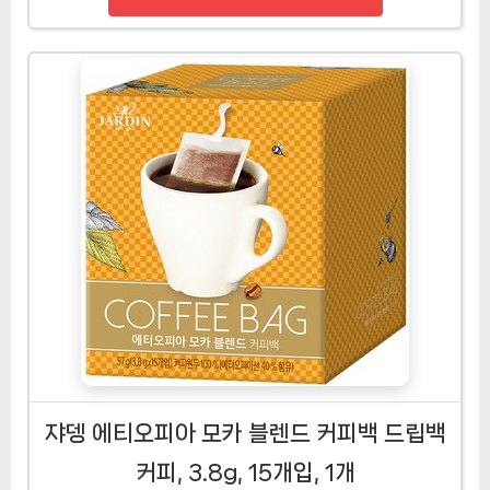
쟈뎅 에티오피아 모카 블렌드 커피백 드립백
커피, 3.8g, 15개입, 1개