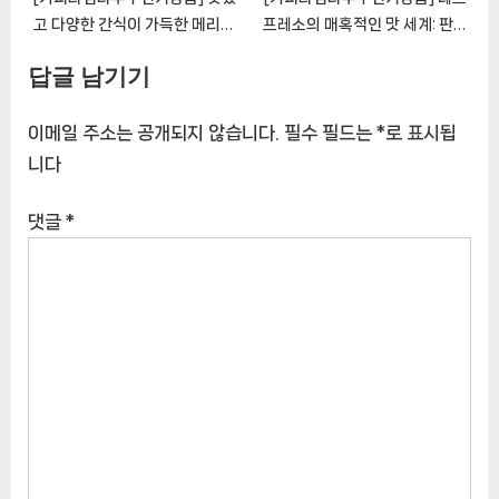
고 다양한 간식이 가득한 메리박
프레소의 매혹적인 맛 세계: 판매
스 과자세트: 품질과 편의의 완벽
량 많은 4종 캡슐 세트 탐험
답글 남기기
한 조화 [CoffeeTimeNOWㅣ
[CoffeeTimeNOWㅣ추천상
추천상품]
품]
이메일 주소는 공개되지 않습니다.
필수 필드는
*
로 표시됩
니다
댓글
*