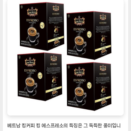
은
베
트
남
킹
커
피
킹
에
스
프
레
소:
향
긋
하
고
독
베트남 킹커피 킹 에스프레소의 특징은 그 독특한 풍미입니
특