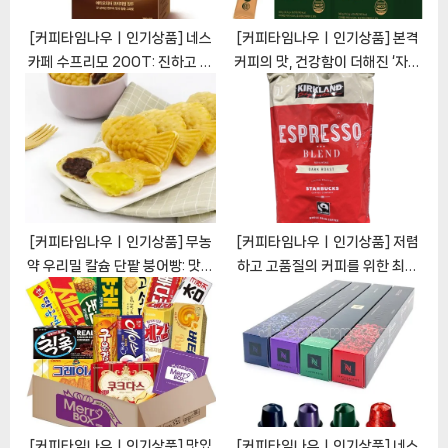
[커피타임나우ㅣ인기상품] 네스
[커피타임나우ㅣ인기상품] 본격
카페 수프리모 200T: 진하고 부
커피의 맛, 건강함이 더해진 ‘자연
드러운 커피의 완벽한 즐거움
지애 디카페인 스테비아 커피믹
[CoffeeTimeNOWㅣ추천상
스’ [CoffeeTimeNOWㅣ추천
품]
상품]
[커피타임나우ㅣ인기상품] 무농
[커피타임나우ㅣ인기상품] 저렴
약 우리밀 칼슘 단팥 붕어빵: 맛과
하고 고품질의 커피를 위한 최고
영양의 완벽한 조화
의 선택: 커클랜드 스타벅스 에스
[CoffeeTimeNOWㅣ추천상
프레소 블렌드
품]
[CoffeeTimeNOWㅣ추천상
품]
[커피타임나우ㅣ인기상품] 맛있
[커피타임나우ㅣ인기상품] 네스