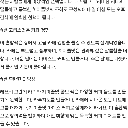
찾는 사람들에게 이상적인 선택입니다. 매끄럽고 크리미한 라떼와
그
달콤하고 풍부한 헤이즐넛의 조화로 구성되어 매일 아침 또는 오후
란
간식에 완벽한 선택이 됩니다.
데
라
## 고급스러운 카페 경험
떼
이 혼합팩은 집에서 고급 카페 경험을 즐길 수 있도록 설계되었습니
와
다. 라떼는 부드럽고 풍부하며, 헤이즐넛은 견과류 같은 달콤함을 더
헤
합니다. 더운 날에는 아이스드 커피로 만들거나, 추운 날에는 따뜻하
이
게 즐기면 기분이 좋아집니다.
즐
넛
## 무한한 다양성
의
맛
레쓰비 그란데 라떼와 헤이즐넛 콤보 팩은 다양한 커피 음료를 만들
있
기에 완벽합니다. 카푸치노를 만들거나, 라떼에 시나몬 또는 너트메
는
그를 더하거나, 헤이즐넛 아이스 커피로 상쾌하게 하세요. 이 혼합팩
혼
으로 창의력을 발휘하여 개인 취향에 맞는 독특한 커피 디저트를 만
합
들 수 있습니다.