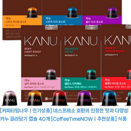
[커피타임나우ㅣ인기상품] 네스프레소 호환의 진정한 맛과 다양성:
카누 골라담기 캡슐 40개 [CoffeeTimeNOWㅣ추천상품]
식품