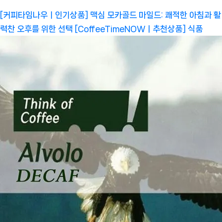
[커피타임나우ㅣ인기상품] 맥심 모카골드 마일드: 쾌적한 아침과 활
력찬 오후를 위한 선택 [CoffeeTimeNOWㅣ추천상품]
식품