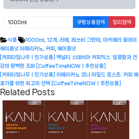
쿠팡상품검색
알리검색
Tags:
식품
1000ml
,
12개
,
라떼
,
레쓰비 그란데
,
아카페라 올데이
헤이즐넛 아메리카노
,
커피
,
헤이즐넛
글
Previous
[커피타임나우ㅣ인기상품] 맥널티 스테비아 커피믹스: 달콤함과 건
탐
Post:
강의 완벽한 조화 [CoffeeTimeNOWㅣ추천상품]
색
Next
[커피타임나우ㅣ인기상품] 아메리카노 코나 마일드 로스트: 커피 애
Post:
호가를 위한 최고의 선택 [CoffeeTimeNOWㅣ추천상품]
Related Posts