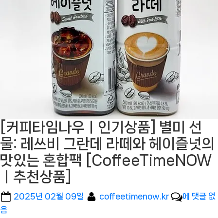
[커피타임나우ㅣ인기상품] 별미 선
물: 레쓰비 그란데 라떼와 헤이즐넛의
맛있는 혼합팩 [CoffeeTimeNOW
ㅣ추천상품]
Posted
By
[커
2025년 02월 09일
coffeetimenow.kr
에 댓글 없
on
피
음