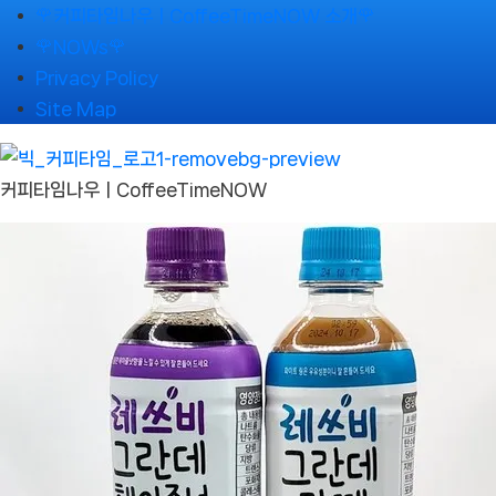
Skip
🌹커피타임나우ㅣCoffeeTimeNOW 소개🌹
to
🌹NOWs🌹
content
Privacy Policy
Site Map
커피타임나우ㅣCoffeeTimeNOW