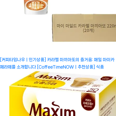
[커피타임나우ㅣ인기상품] 카라멜 마끼아또의 즐거움: 매일 마이카
페라떼를 소개합니다 [CoffeeTimeNOWㅣ추천상품]
식품