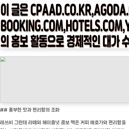
타
임
나
우
ㅣ
인
기
상
품]
별
미
선
물:
레
## 풍부한 맛과 편리함의 조화
쓰
레쓰비 그란데 라떼와 헤이즐넛 콤보 팩은 커피 애호가와 편리함을
비