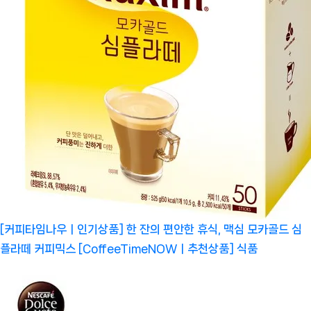
[커피타임나우ㅣ인기상품] 한 잔의 편안한 휴식, 맥심 모카골드 심
플라떼 커피믹스 [CoffeeTimeNOWㅣ추천상품]
식품