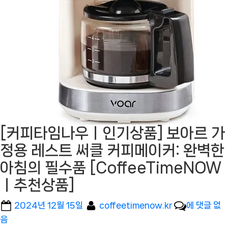
[커피타임나우ㅣ인기상품] 보아르 가
정용 레스트 써클 커피메이커: 완벽한
아침의 필수품 [CoffeeTimeNOW
ㅣ추천상품]
Posted
By
[커
2024년 12월 15일
coffeetimenow.kr
에 댓글 없
on
피
음