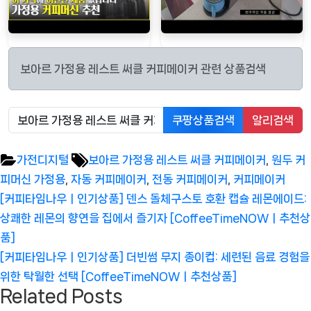
보아르 가정용 레스트 써클 커피메이커 관련 상품검색
쿠팡상품검색
알리검색
Tags:
가전디지털
보아르 가정용 레스트 써클 커피메이커
,
원두 커
피머신 가정용
,
자동 커피메이커
,
전동 커피메이커
,
커피메이커
글
Previous
[커피타임나우ㅣ인기상품] 덴스 돌체구스토 호환 캡슐 레몬에이드:
탐
Post:
상쾌한 레몬의 향연을 집에서 즐기자 [CoffeeTimeNOWㅣ추천상
색
품]
Next
[커피타임나우ㅣ인기상품] 더빈썸 무지 종이컵: 세련된 음료 경험을
Post:
위한 탁월한 선택 [CoffeeTimeNOWㅣ추천상품]
Related Posts