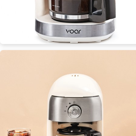
수
품
[CoffeeT
ㅣ
추
천
상
품]