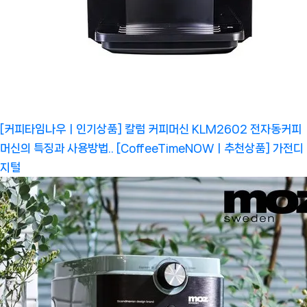
[커피타임나우ㅣ인기상품] 칼럼 커피머신 KLM2602 전자동커피
머신의 특징과 사용방법.. [CoffeeTimeNOWㅣ추천상품]
가전디
지털