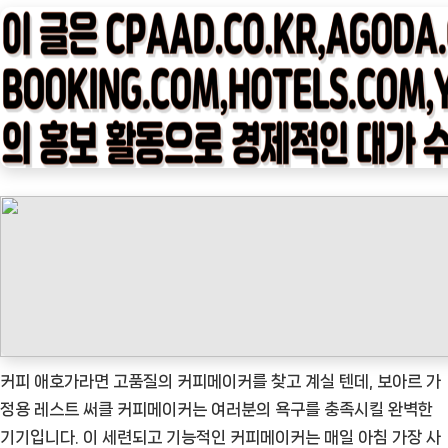
타
임
나
우
ㅣ
인
기
상
품]
보
아
르
가
정
커피 애호가라면 고품질의 커피메이커를 찾고 계실 텐데, 보아르 가
용
정용 레스트 써클 커피메이커는 여러분의 욕구를 충족시킬 완벽한
레
기기입니다. 이 세련되고 기능적인 커피메이커는 매일 아침 가장 사