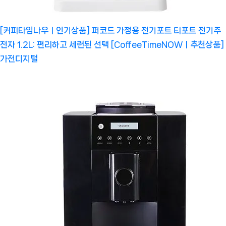
[커피타임나우ㅣ인기상품] 퍼코드 가정용 전기포트 티포트 전기주
전자 1.2L: 편리하고 세련된 선택 [CoffeeTimeNOWㅣ추천상품]
가전디지털