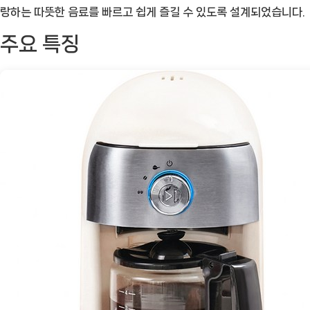
스
랑하는 따뜻한 음료를 빠르고 쉽게 즐길 수 있도록 설계되었습니다.
트
주요 특징
써
클
커
피
메
이
커:
완
벽
한
아
침
의
필